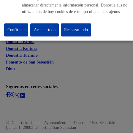
Mapas - GeoDonostia
almacenar directamente información personal. Donostia.eus no
Sala de prensa
utiliza a día de hoy cookies de este tipo ni anuncios ajenos.
Mapa web
Confirmar
Aceptar todo
Rechazar todo
Otras páginas web corporativas
Donostia Kirola
Donostia Kultura
Donostia Turismo
Fomento de San Sebastián
Dbus
Síguenos en redes sociales
© Donostiako Udala - Ayuntamiento de Donostia / San Sebastián
Ijentea 1, 20003 Donostia / San Sebastián