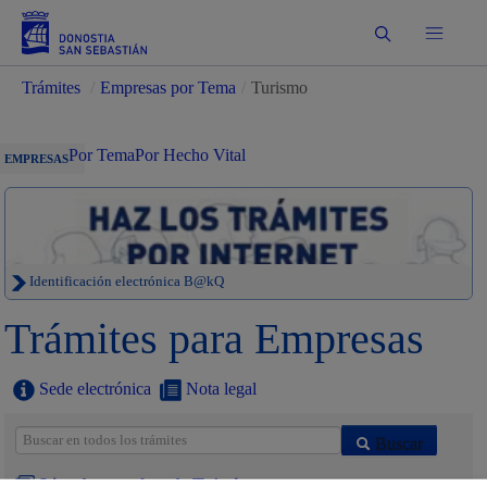
Buscar
Trámites
/
Empresas por Tema
/
Turismo
Por Tema
Por Hecho Vital
EMPRESAS
Identificación electrónica B@kQ
Trámites para Empresas
Sede electrónica
Nota legal
Buscar
Listado completo de Trámites