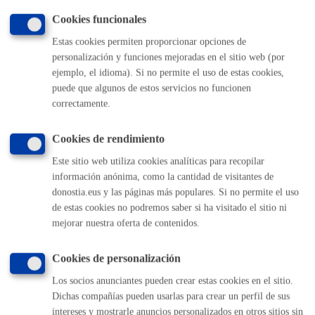
Cookies funcionales
Estas cookies permiten proporcionar opciones de
Volver al índice
Volver atrás
personalización y funciones mejoradas en el sitio web (por
ejemplo, el idioma). Si no permite el uso de estas cookies,
puede que algunos de estos servicios no funcionen
correctamente.
Comunícate con el Ayuntamiento de Donostia / San
Sebastián
Cookies de rendimiento
(gratuito desde Donostia / San Sebastián)
010
Este sitio web utiliza cookies analíticas para recopilar
(+34) 943 481 000
información anónima, como la cantidad de visitantes de
Buzón de la ciudadanía
donostia.eus y las páginas más populares. Si no permite el uso
Informar de un error en la web
de estas cookies no podremos saber si ha visitado el sitio ni
mejorar nuestra oferta de contenidos.
Enlaces útiles
Cookies de personalización
Ofertas de empleo
Los socios anunciantes pueden crear estas cookies en el sitio.
Perfil del contratante
Dichas compañías pueden usarlas para crear un perfil de sus
Sede electrónica
intereses y mostrarle anuncios personalizados en otros sitios sin