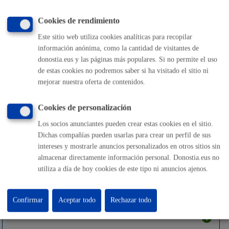
Seguridad ciudadana
Cookies de rendimiento
Este sitio web utiliza cookies analíticas para recopilar
información anónima, como la cantidad de visitantes de
donostia.eus y las páginas más populares. Si no permite el uso
de estas cookies no podremos saber si ha visitado el sitio ni
Trámites económicos
mejorar nuestra oferta de contenidos.
Cookies de personalización
Los socios anunciantes pueden crear estas cookies en el sitio.
Turismo
Dichas compañías pueden usarlas para crear un perfil de sus
intereses y mostrarle anuncios personalizados en otros sitios sin
almacenar directamente información personal. Donostia.eus no
utiliza a día de hoy cookies de este tipo ni anuncios ajenos.
Vehículos
Confirmar
Aceptar todo
Rechazar todo