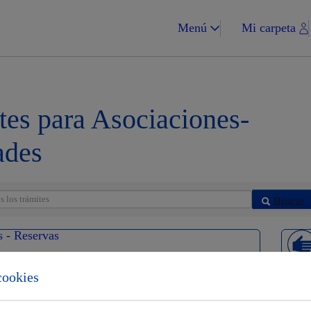
Menú
Mi carpeta
tes para Asociaciones-
ades
Impuestos y multa
Buscar
s - Reservas
Vivienda y urba
cookies