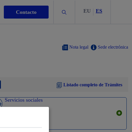
EU
ES
Buscar
Contacto
Nota legal
Sede electrónica
s
Listado completo de Trámites
Servicios sociales
nismo