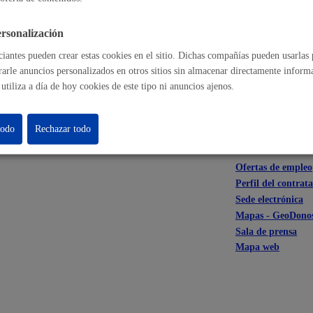
rsonalización
l índice
Cultura
iantes pueden crear estas cookies en el sitio. Dichas compañías pueden usarlas p
rarle anuncios personalizados en otros sitios sin almacenar directamente inform
utiliza a día de hoy cookies de este tipo ni anuncios ajenos.
todo
Rechazar todo
Turismo
astián
Enlaces útiles
Ofertas de empleo
Perfil del contrat
Sede electrónica
Mapas - GeoDonos
Sala de prensa
Mapa web
lidad
Administración municip
as
Tablón de anuncios oficia