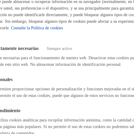
ste puede almacenar o recuperar información en su navegador (normalmente, en 
as económicas
 usted, sus preferencias o el dispositivo, y se usa principalmente para garantiza
Espacio público
ión no puede identificarle directamente, y puede bloquear algunos tipos de coo
ar. Sin embargo, bloquear algunos tipos de cookies puede afectar a su experienci
ecerle.
Consulte la Política de cookies
ipciones - Registros
Euskera
ctamente necesarias
Siempre activo
n necesarias para el funcionamiento de nuestra web. Desactivar estas cookies pu
de este sitio web. No almacenan información de identificación personal.
cias - Autorizaciones
onales
Desarrollo económic
rmiten proporcionar opciones de personalización y funciones mejoradas en el s
ermite el uso de estas cookies, puede que algunos de estos servicios no funcio
endimiento
iones con la ciudadanía
Igualdad, derechos 
tiliza cookies analíticas para recopilar información anónima, como la cantidad d
as páginas más populares. Si no permite el uso de estas cookies no podremos saber
oferta de contenidos.