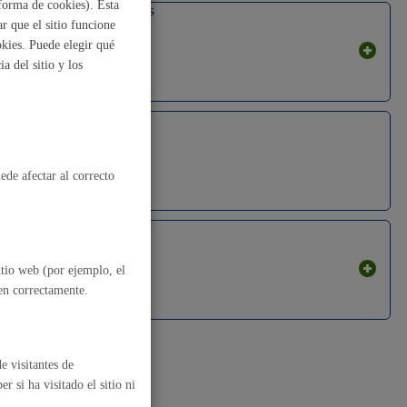
forma de cookies). Esta
Trámites económicos
r que el sitio funcione
, residuos y medioambiente
kies. Puede elegir qué
a del sitio y los
Turismo
ede afectar al correcto
Vehículos
o y empleo
itio web (por ejemplo, el
nen correctamente.
humanos y convivencia
e visitantes de
 si ha visitado el sitio ni