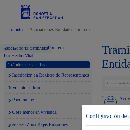
Trámites
/
Asociaciones-Entidades por Tema
Servicios
Trámi
Por Tema
ASOCIACIONES-ENTIDADES
Por Hecho Vital
Entid
Trámites destacados:
Padrón y asuntos personales
Inscripción en Registro de Representantes
Volante padrón
Acto
Pago online
Servicios sociales
Obra menor en vivienda
Configuración de 
Acceso Zona Bajas Emisiones