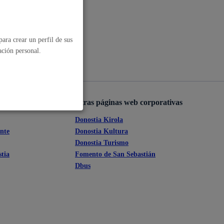
ara crear un perfil de sus
ación personal.
Otras páginas web corporativas
Donostia Kirola
ante
Donostia Kultura
Donostia Turismo
tia
Fomento de San Sebastián
Dbus
al
Catálogo de trámites
les