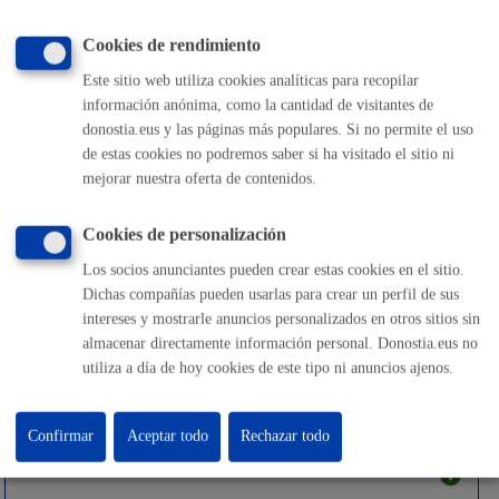
Seguridad ciudadana
Cookies de rendimiento
Este sitio web utiliza cookies analíticas para recopilar
información anónima, como la cantidad de visitantes de
donostia.eus y las páginas más populares. Si no permite el uso
de estas cookies no podremos saber si ha visitado el sitio ni
Trámites económicos
mejorar nuestra oferta de contenidos.
Cookies de personalización
Los socios anunciantes pueden crear estas cookies en el sitio.
Turismo
Dichas compañías pueden usarlas para crear un perfil de sus
intereses y mostrarle anuncios personalizados en otros sitios sin
almacenar directamente información personal. Donostia.eus no
utiliza a día de hoy cookies de este tipo ni anuncios ajenos.
Vehículos
Confirmar
Aceptar todo
Rechazar todo