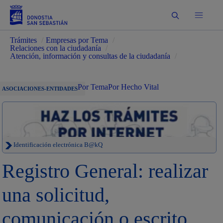
Buscar
Trámites
/
Empresas por Tema
/
Relaciones con la ciudadanía
/
Atención, información y consultas de la ciudadanía
/
Por Tema
Por Hecho Vital
ASOCIACIONES-ENTIDADES
Identificación electrónica B@kQ
Registro General: realizar
una solicitud,
comunicación o escrito