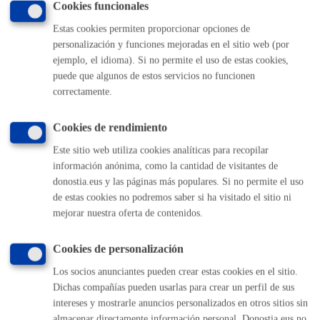
Cookies funcionales
del silencio
Estas cookies permiten proporcionar opciones de
personalización y funciones mejoradas en el sitio web (por
ejemplo, el idioma). Si no permite el uso de estas cookies,
El registro de la solicitud se hace en el momento. El plazo
puede que algunos de estos servicios no funcionen
de resolución dependerá del contenido de la solicitud y el
correctamente.
tipo de trámite a que dé lugar.
Cookies de rendimiento
Pasos del procedimiento
Este sitio web utiliza cookies analíticas para recopilar
información anónima, como la cantidad de visitantes de
Identificación de la persona solicitante o representante
donostia.eus y las páginas más populares. Si no permite el uso
Registro de la solicitud y/o documentación
de estas cookies no podremos saber si ha visitado el sitio ni
Emisión de justificante del registro realizado o sellado
de copia de la solicitud indicando fecha y número de
mejorar nuestra oferta de contenidos.
registro asignado
Cookies de personalización
Responsable de la tramitación
Los socios anunciantes pueden crear estas cookies en el sitio.
Dichas compañías pueden usarlas para crear un perfil de sus
intereses y mostrarle anuncios personalizados en otros sitios sin
Departamento:
Dirección de Presidencia
almacenar directamente información personal. Donostia.eus no