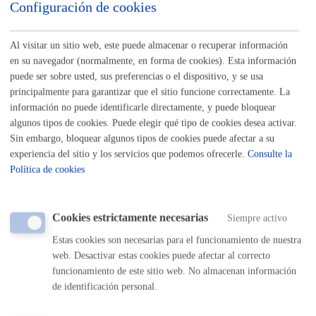
Configuración de cookies
puedes hacerlo en el
registro de representantes
.
Al visitar un sitio web, este puede almacenar o recuperar información
en su navegador (normalmente, en forma de cookies). Esta información
puede ser sobre usted, sus preferencias o el dispositivo, y se usa
Cuándo lo pueden solicitar
principalmente para garantizar que el sitio funcione correctamente. La
información no puede identificarle directamente, y puede bloquear
algunos tipos de cookies. Puede elegir qué tipo de cookies desea activar.
Durante todo el año
Sin embargo, bloquear algunos tipos de cookies puede afectar a su
experiencia del sitio y los servicios que podemos ofrecerle.
Consulte la
Política de cookies
Documentación necesaria
Cookies estrictamente necesarias
Siempre activo
Puede adjuntar tantos documentos complementarios como
estime oportuno
Estas cookies son necesarias para el funcionamiento de nuestra
web. Desactivar estas cookies puede afectar al correcto
Tamaño máximo anexos:
50 Mb
funcionamiento de este sitio web. No almacenan información
de identificación personal.
Plazo de resolución y sentido