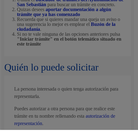
San Sebastián
para buscar un trámite en concreto.
Quizas desees
aportar documentación a algún
trámite que ya has comenzado
Recuerda que si quieres mandar una queja un aviso o
una sugerencia lo mejor es emplear el
Buzón de la
ciudadanía
.
Si no te vale ninguna de las opciones anteriores pulsa
"Iniciar trámite" en el botón telemático situado en
este trámite
Quién lo puede solicitar
La persona interesada o quien tenga autorización para
representarla.
Puedes autorizar a otra persona para que realice este
trámite en tu nombre rellenando esta
autorización de
representación
.
Si quieres otorgar una representación más duradera