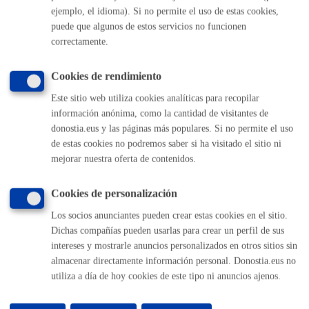
**Anexo a regir desde el 1 de enero de 2026
ejemplo, el idioma). Si no permite el uso de estas cookies,
puede que algunos de estos servicios no funcionen
Tasa: 3,79 €/m²/día o según la categoría de la calle (en
correctamente.
función del tipo de ocupación)
Fianza sólo en algunos casos concretos (en caso necesario
Cookies de rendimiento
se le requerirá)
Este sitio web utiliza cookies analíticas para recopilar
información anónima, como la cantidad de visitantes de
Plazo de resolución y sentido
donostia.eus y las páginas más populares. Si no permite el uso
del silencio
de estas cookies no podremos saber si ha visitado el sitio ni
mejorar nuestra oferta de contenidos.
Plazo legal:
3 meses
Sentido del silencio:
Negativo
Cookies de personalización
En caso de que la solicitud y toda la documentación
Los socios anunciantes pueden crear estas cookies en el sitio.
Dichas compañías pueden usarlas para crear un perfil de sus
necesaria sea presentada en los siguientes plazos, el
silencio
intereses y mostrarle anuncios personalizados en otros sitios sin
será positivo
:
almacenar directamente información personal. Donostia.eus no
3 meses en el caso de utilizar instalaciones o estructuras
tanto fijas como eventuales o portátiles o desmontables
utiliza a día de hoy cookies de este tipo ni anuncios ajenos.
para realizar la actividad o para cobijar al público
asistente
Diez días hábiles (10) en el resto