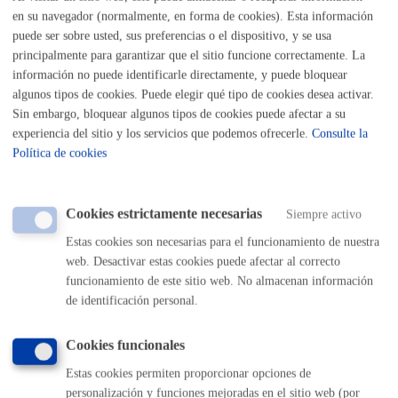
vía pública.
Dossier complementario (ver documentación). Rellenar
en su navegador (normalmente, en forma de cookies). Esta información
y presentar el dossier junto con la solicitud y con la
puede ser sobre usted, sus preferencias o el dispositivo, y se usa
documentación requerida según las necesidades de la
principalmente para garantizar que el sitio funcione correctamente. La
actividad a realizar.
información no puede identificarle directamente, y puede bloquear
algunos tipos de cookies. Puede elegir qué tipo de cookies desea activar.
A petición del personal técnico, se podrá solicitar más
Sin embargo, bloquear algunos tipos de cookies puede afectar a su
documentación.
experiencia del sitio y los servicios que podemos ofrecerle.
Consulte la
Política de cookies
En caso de actuaciones de música, teatro….. en la calle, no
hay que aportar documentación
Cookies estrictamente necesarias
Siempre activo
Es obligatorio el uso del formulario o del impreso
específico indicado en este trámite.
Estas cookies son necesarias para el funcionamiento de nuestra
web. Desactivar estas cookies puede afectar al correcto
Tamaño máximo anexos:
10 Mb
funcionamiento de este sitio web. No almacenan información
de identificación personal.
Cantidad a abonar
Cookies funcionales
Estas cookies permiten proporcionar opciones de
Tasas por la Ocupación del Dominio Público Municipal
personalización y funciones mejoradas en el sitio web (por