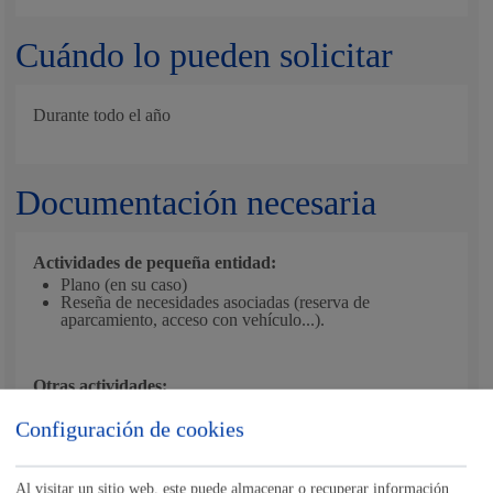
Cuándo lo pueden solicitar
Durante todo el año
Documentación necesaria
Actividades de pequeña entidad:
Plano (en su caso)
Reseña de necesidades asociadas (reserva de
aparcamiento, acceso con vehículo...).
Otras actividades:
Programa de actividades (si hubiera)
Plano de la actividad: ubicación, distribución de los
Configuración de cookies
elementos, etc.
Certificación acreditativa de contratación de seguro de
responsabilidad civil con cobertura de actividades en la
Al visitar un sitio web, este puede almacenar o recuperar información