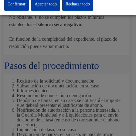
Confirmar
Aceptar todo
Rechazar todo
No obstante, si no se cumplen los plazos mínimos
establecidos el
silencio será negativo
.
En función de la complejidad del expediente, el plazo de
resolución puede variar mucho.
Pasos del procedimiento
Registro de la solicitud y documentación
Subsanación de documentación, en su caso
Informes técnicos
Resolución de concesión o denegación
Depósito de fianza, en su caso: se notificará el importe
y se deberá presentar el justificante de abono.
Notificación de autorización a la persona interesada, a
la Guardia Municipal y a Liquidaciones para el envío
de abono de la tasa (en caso de corresponder el abono
posterior).
Liquidación de tasa, en su caso
Devolución de fianza, en su caso, se hará de oficio