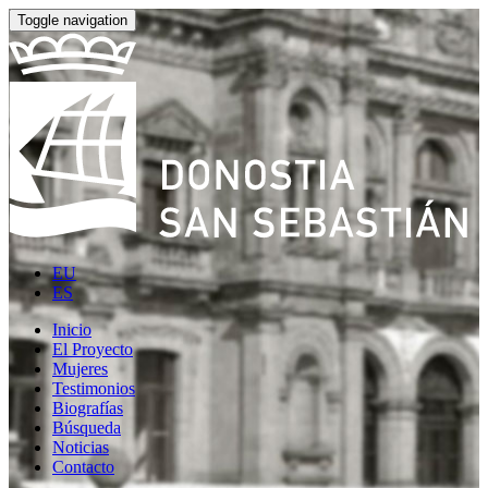
Toggle navigation
EU
ES
Inicio
El Proyecto
Mujeres
Testimonios
Biografías
Búsqueda
Noticias
Contacto