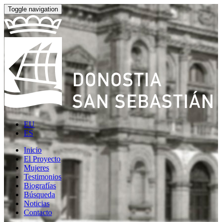
Toggle navigation
EU
ES
Inicio
El Proyecto
Mujeres
Testimonios
Biografías
Búsqueda
Noticias
Contacto