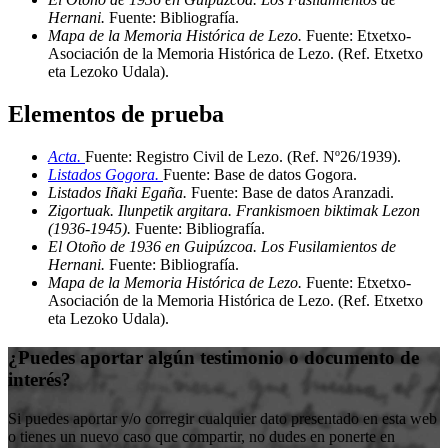
Hernani.
Fuente: Bibliografía
.
Mapa de la Memoria Histórica de Lezo.
Fuente: Etxetxo-
Asociación de la Memoria Histórica de Lezo
.
(Ref. Etxetxo
eta Lezoko Udala)
.
Elementos de prueba
Acta.
Fuente: Registro Civil de Lezo
.
(Ref. Nº26/1939)
.
Listados Gogora.
Fuente: Base de datos Gogora
.
Listados Iñaki Egaña.
Fuente: Base de datos Aranzadi
.
Zigortuak. Ilunpetik argitara. Frankismoen biktimak Lezon
(1936-1945).
Fuente: Bibliografía
.
El Otoño de 1936 en Guipúzcoa. Los Fusilamientos de
Hernani.
Fuente: Bibliografía
.
Mapa de la Memoria Histórica de Lezo.
Fuente: Etxetxo-
Asociación de la Memoria Histórica de Lezo
.
(Ref. Etxetxo
eta Lezoko Udala)
.
¿Puedes aportar algún testimonio o documento de
interés?
Si puedes aportar y/o corregir cualquier dato presentado en esta web
o tienes un nuevo caso que compartir, no dudes en ponerte en