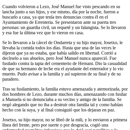
Cuando volvieron a Lezo, José Manuel fue visto pescando en su
lancha junto a sus hijos, y ese mismo, día por la noche, fueron a
buscarlo a casa, ya que tenía tres denuncias contra él en el
Ayuntamiento de Errenteria. Se presentaron ante su puerta tres
personas: un guardia civil, un requeté y un falangista. Se lo llevaron
y esa fue la última vez que lo vieron en casa.
Se lo llevaron a la cárcel de Ondarreta y su hijo mayor, Josetxo, le
llevaba la comida todos los días. Hasta que una de las veces le
dijeron que ya no estaba, que había salido en libertad. Corrió a
decírselo a sus abuelos, pero José Manuel nunca apareció. Fue
fusilado contra la tapia del cementerio de Hernani. Dio la casualidad
de que su hermano de leche era el ayudante del enterrador y lo vio
muerto. Pudo avisar a la familia y así supieron de su final y de su
paradero.
Tras su fusilamiento, la familia estuvo amenazada y atemorizada, por
dos hombres de Lezo, durante muchos días, amenazando con fusilar
a Manuela si no denunciaba a su vecino y amigo de la familia. Se
negó alegando que no iba a destruir otra familia tal y como habían
hecho con la suya, y al final consiguió que los dejaran en paz.
Josetxo, su hijo mayor, no se libró de la mili, y lo enviaron a primera
línea del frente, pero por suerte o por desgracia, cogió una