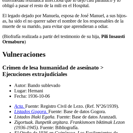
enfermedad reumática infecciosa que lo dejó casi paralítico y lo
obligó a pasar el resto de la mili en el Hospital.
El legado dejado por Manuela, esposa de José Manuel, a sus hijos-
as, ha sido el no querer saber el nombre de los responsables de la
muerte de su marido, para evitar que aprendieran a odiar.
(Biofrafía realizada a partir del testimonio de su hija,
Pili Insausti
Ormaburu
)
Vulneraciones
Crimen de lesa humanidad de asesinato >
Ejecuciones extrajudiciales
Autor:
Bando sublevado
Lugar:
Hernani
Fecha:
1936-10-06
Acta.
Fuente: Registro Civil de Lezo
.
(Ref. Nº26/1939)
.
Listados Gogora.
Fuente: Base de datos Gogora
.
Listados Iñaki Egaña.
Fuente: Base de datos Aranzadi
.
Zigortuak. Ilunpetik argitara. Frankismoen biktimak Lezon
(1936-1945).
Fuente: Bibliografía
.
El Otoño de 1936 en Guipúzcoa. Los Fusilamientos de