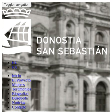
Toggle navigation
EU
ES
Inicio
El Proyecto
Mujeres
Testimonios
Biografías
Búsqueda
Noticias
Contacto