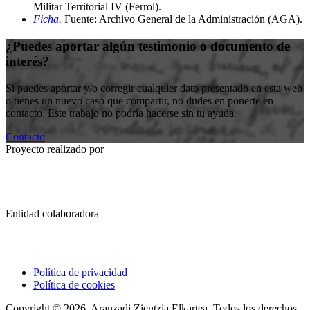
Militar Territorial IV (Ferrol)
.
Ficha.
Fuente: Archivo General de la Administración (AGA)
.
¿Puedes aportar algún testimonio o documento de
interés?
Si puedes aportar y/o corregir cualquier dato presentado en esta web
o tienes un nuevo caso que compartir, no dudes en ponerte en
contacto. Este trabajo no podría hacerse sin tu ayuda.
Contacto
Proyecto realizado por
Entidad colaboradora
Política de privacidad
Política de cookies
Copyright © 2026. Aranzadi Zientzia Elkartea. Todos los derechos