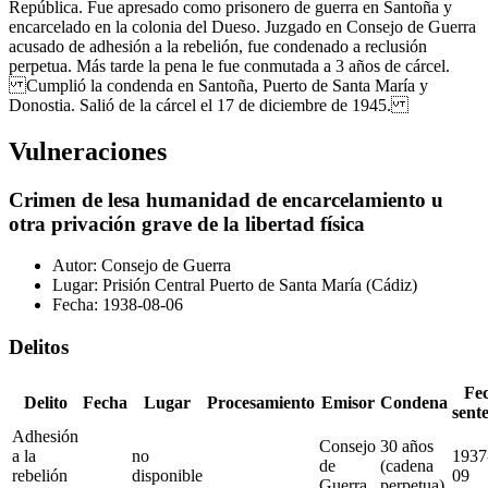
República. Fue apresado como prisonero de guerra en Santoña y
encarcelado en la colonia del Dueso. Juzgado en Consejo de Guerra
acusado de adhesión a la rebelión, fue condenado a reclusión
perpetua. Más tarde la pena le fue conmutada a 3 años de cárcel.
Cumplió la condenda en Santoña, Puerto de Santa María y
Donostia. Salió de la cárcel el 17 de diciembre de 1945.
Vulneraciones
Crimen de lesa humanidad de encarcelamiento u
otra privación grave de la libertad física
Autor:
Consejo de Guerra
Lugar:
Prisión Central Puerto de Santa María (Cádiz)
Fecha:
1938-08-06
Delitos
Fe
Delito
Fecha
Lugar
Procesamiento
Emisor
Condena
sent
Adhesión
Consejo
30 años
a la
no
1937
de
(cadena
rebelión
disponible
09
Guerra
perpetua)