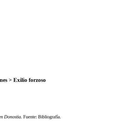
es > Exilio forzoso
en Donostia.
Fuente: Bibliografía
.