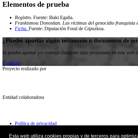
Elementos de prueba
Registro.
Fuente: Iñaki Egaña
.
Frankismoa Donostian. Las víctimas del genocidio franquista 
Ficha.
Fuente: Diputación Foral de Gipuzkoa
.
¿Puedes aportar algún testimonio o documento de int
Si puedes aportar y/o corregir cualquier dato presentado en esta web 
Contacto
Proyecto realizado por
Entidad colaboradora
Política de privacidad
Política de cookies
Esta web utiliza cookies propias y de terceros para optimi