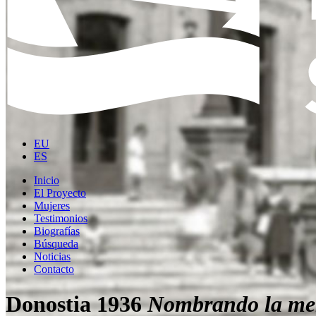
EU
ES
Inicio
El Proyecto
Mujeres
Testimonios
Biografías
Búsqueda
Noticias
Contacto
Donostia 1936
Nombrando la me