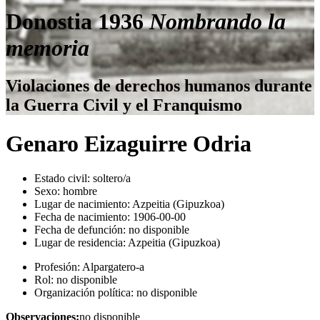
Donostia 1936
Nombrando la
memoria
Violaciones de derechos humanos durante
la Guerra Civil y el Franquismo
Genaro Eizaguirre Odria
Estado civil:
soltero/a
Sexo:
hombre
Lugar de nacimiento:
Azpeitia (Gipuzkoa)
Fecha de nacimiento:
1906-00-00
Fecha de defunción:
no disponible
Lugar de residencia:
Azpeitia (Gipuzkoa)
Profesión:
Alpargatero-a
Rol:
no disponible
Organización política:
no disponible
Observaciones:
no disponible