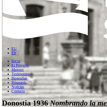
EU
ES
Inicio
El Proyecto
Mujeres
Testimonios
Biografías
Búsqueda
Noticias
Contacto
Donostia 1936
Nombrando la me