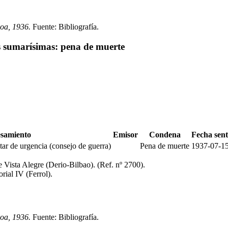
koa, 1936.
Fuente: Bibliografía
.
s sumarísimas: pena de muerte
samiento
Emisor
Condena
Fecha sent
ar de urgencia (consejo de guerra)
Pena de muerte
1937-07-1
e Vista Alegre (Derio-Bilbao)
.
(Ref. nº 2700)
.
orial IV (Ferrol)
.
koa, 1936.
Fuente: Bibliografía
.