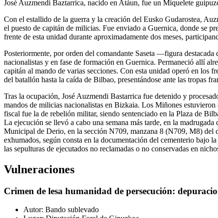
José Auzmendi Baztarrica, nacido en Atáun, fue un Miquelete guipuzco
Con el estallido de la guerra y la creación del Eusko Gudarostea, Auz
el puesto de capitán de milicias. Fue enviado a Guernica, donde se pr
frente de esta unidad durante aproximadamente dos meses, participando
Posteriormente, por orden del comandante Saseta —figura destacada de
nacionalistas y en fase de formación en Guernica. Permaneció allí alre
capitán al mando de varias secciones. Con esta unidad operó en los f
del batallón hasta la caída de Bilbao, presentándose ante las tropas fr
Tras la ocupación, José Auzmendi Bastarrica fue detenido y procesado
mandos de milicias nacionalistas en Bizkaia. Los Miñones estuvieron d
fiscal fue la de rebelión militar, siendo sentenciado en la Plaza de Bi
La ejecución se llevó a cabo una semana más tarde, en la madrugada de
Municipal de Derio, en la sección N709, manzana 8 (N709, M8) del cam
exhumados, según consta en la documentación del cementerio bajo la an
las sepulturas de ejecutados no reclamadas o no conservadas en nicho
Vulneraciones
Crimen de lesa humanidad de persecución: depuracion
Autor:
Bando sublevado