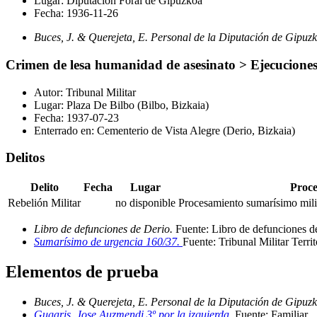
Lugar:
Diputación Foral de Gipuzkoa
Fecha:
1936-11-26
Buces, J. & Querejeta, E. Personal de la Diputación de Gipuz
Crimen de lesa humanidad de asesinato > Ejecucione
Autor:
Tribunal Militar
Lugar:
Plaza De Bilbo (Bilbo, Bizkaia)
Fecha:
1937-07-23
Enterrado en:
Cementerio de Vista Alegre (Derio, Bizkaia)
Delitos
Delito
Fecha
Lugar
Proce
Rebelión Militar
no disponible
Procesamiento sumarísimo milit
Libro de defunciones de Derio.
Fuente: Libro de defunciones d
Sumarísimo de urgencia 160/37.
Fuente: Tribunal Militar Territ
Elementos de prueba
Buces, J. & Querejeta, E. Personal de la Diputación de Gipuz
Gugaris, Jose Auzmendi 3º por la izquierda.
Fuente: Familiar
.