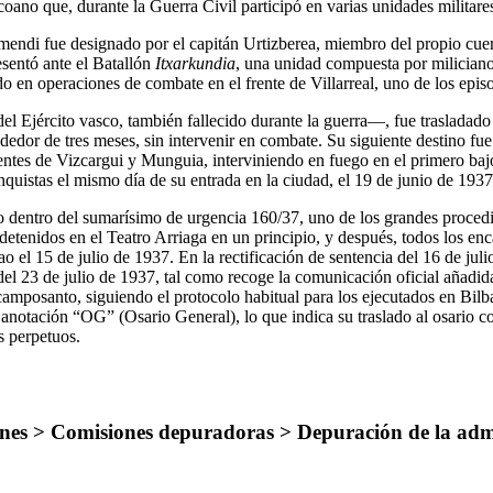
ano que, durante la Guerra Civil participó en varias unidades militar
mendi fue designado por el capitán Urtizberea, miembro del propio cuer
esentó ante el Batallón
Itxarkundia
, una unidad compuesta por miliciano
 en operaciones de combate en el frente de Villarreal, uno de los episo
l Ejército vasco, también fallecido durante la guerra—, fue trasladado
dedor de tres meses, sin intervenir en combate. Su siguiente destino fue
rentes de Vizcargui y Munguia, interviniendo en fuego en el primero ba
anquistas el mismo día de su entrada en la ciudad, el 19 de junio de 1937
 dentro del sumarísimo de urgencia 160/37, uno de los grandes procedi
etenidos en el Teatro Arriaga en un principio, y después, todos los enc
lbao el 15 de julio de 1937. En la rectificación de sentencia del 16 de ju
l 23 de julio de 1937, tal como recoge la comunicación oficial añadida
posanto, siguiendo el protocolo habitual para los ejecutados en Bilbao
otación “OG” (Osario General), lo que indica su traslado al osario col
s perpetuos.
es > Comisiones depuradoras > Depuración de la admini