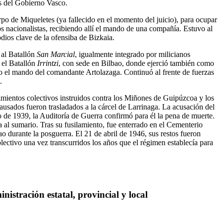
es del Gobierno Vasco.
po de Miqueletes (ya fallecido en el momento del juicio), para ocupar
s nacionalistas, recibiendo allí el mando de una compañía. Estuvo al
dios clave de la ofensiba de Bizkaia.
 al Batallón
San Marcial
, igualmente integrado por milicianos
 el Batallón
Irrintzi
, con sede en Bilbao, donde ejerció también como
jo el mando del comandante Artolazaga. Continuó al frente de fuerzas
.
mientos colectivos instruidos contra los Miñones de Guipúzcoa y los
ausados fueron trasladados a la cárcel de Larrinaga. La acusación del
lio de 1939, la Auditoría de Guerra confirmó para él la pena de muerte.
 al sumario. Tras su fusilamiento, fue enterrado en el Cementerio
 durante la posguerra. El 21 de abril de 1946, sus restos fueron
ectivo una vez transcurridos los años que el régimen establecía para
stración estatal, provincial y local