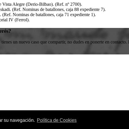
e Vista Alegre (Derio-Bilbao)
.
(Ref. nº 2700)
.
uskadi
.
(Ref. Nominas de batallones, caja 88 expediente 7)
.
.
(Ref. Nominas de batallones, caja 71 expediente 1)
.
orial IV (Ferrol)
.
erés?
o tienes un nuevo caso que compartir, no dudes en ponerte en contacto. E
zar su navegación.
Política de Cookies
servados.