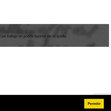
ste trabajo no podría hacerse sin tu ayuda.
Permitir