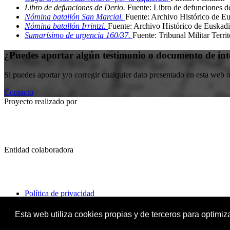
Libro de defunciones de Derio.
Fuente: Libro de defunciones d
Nómina batallón San Marcial.
Fuente: Archivo Histórico de E
Nómina batallón Irrintzi.
Fuente: Archivo Histórico de Euskadi
Sumarísimo de urgencia 160/37.
Fuente: Tribunal Militar Territ
¿Puedes aportar algún testimonio o documento de int
Si puedes aportar y/o corregir cualquier dato presentado en esta web 
Contacto
Proyecto realizado por
Entidad colaboradora
Política de privacidad
Política de cookies
Esta web utiliza cookies propias y de terceros para optimi
Copyright © 2026. Aranzadi Zientzia Elkartea. Todos los derechos re