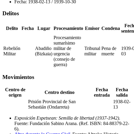
Fecha:
1938-02-13
/
1939-10-30
Delitos
Fec
Delito
Fecha
Lugar
Procesamiento
Emisor
Condena
senten
Procesamiento
sumarísimo
Rebelión
Abadiño
militar de
Tribunal
Pena de
1939-
Militar
(Bizkaia)
urgencia
militar
muerte
03
(consejo de
guerra)
Movimientos
Centro de
Fecha
Fecha
Centro destino
origen
entrada
salida
Prisión Provincial de San
1938-02-
Sebastián (Ondarreta)
13
Exposición Espetxean: Semilla de libertad (1937-1942).
Fuente: Fundación Sabino Arana
.
(Ref. ISBN: 84-88379-22-
6)
.