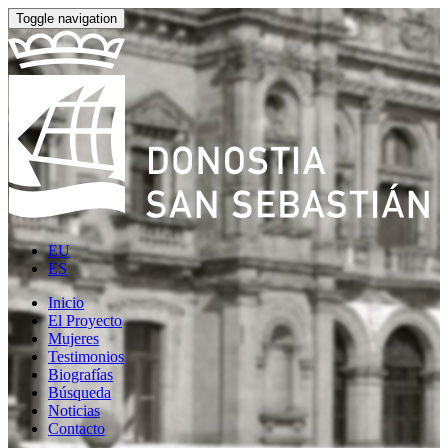
Toggle navigation
EU
ES
Inicio
El Proyecto
Mujeres
Testimonios
Biografías
Búsqueda
Noticias
Contacto