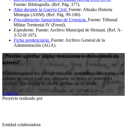
Fuente: Bibliografía
.
(Ref. Pág. 377)
.
Altza durante la Guerra Civil.
Fuente: Altzako Historia
Mintegia (AHM)
.
(Ref. Pág. 99-100)
.
Procedimiento Sumarísimo de Urgencia.
Fuente: Tribunal
Militar Territorial IV (Ferrol)
.
Expediente.
Fuente: Archivo Municipal de Hernani
.
(Ref. A-
3-52-H 107)
.
Ficha penitenciaria.
Fuente: Archivo General de la
Administración (AGA)
.
¿Puedes aportar algún testimonio o documento de
interés?
Si puedes aportar y/o corregir cualquier dato presentado en esta web
o tienes un nuevo caso que compartir, no dudes en ponerte en
contacto. Este trabajo no podría hacerse sin tu ayuda.
Contacto
Proyecto realizado por
Entidad colaboradora