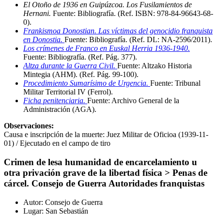
El Otoño de 1936 en Guipúzcoa. Los Fusilamientos de
Hernani.
Fuente: Bibliografía
.
(Ref. ISBN: 978-84-96643-68-
0)
.
Frankismoa Donostian. Las víctimas del genocidio franquista
en Donostia.
Fuente: Bibliografía
.
(Ref. DL: NA-2596/2011)
.
Los crímenes de Franco en Euskal Herria 1936-1940.
Fuente: Bibliografía
.
(Ref. Pág. 377)
.
Altza durante la Guerra Civil.
Fuente: Altzako Historia
Mintegia (AHM)
.
(Ref. Pág. 99-100)
.
Procedimiento Sumarísimo de Urgencia.
Fuente: Tribunal
Militar Territorial IV (Ferrol)
.
Ficha penitenciaria.
Fuente: Archivo General de la
Administración (AGA)
.
Observaciones:
Causa e inscripción de la muerte: Juez Militar de Oficioa (1939-11-
01) / Ejecutado en el campo de tiro
Crimen de lesa humanidad de encarcelamiento u
otra privación grave de la libertad física > Penas de
cárcel. Consejo de Guerra Autoridades franquistas
Autor:
Consejo de Guerra
Lugar:
San Sebastián