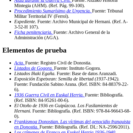
Altza durante la Guerra Civil.
Fuente: Altzako Historia
Mintegia (AHM)
.
(Ref. Pág. 99-100)
.
Procedimiento Sumarísimo de Urgencia.
Fuente: Tribunal
Militar Territorial IV (Ferrol)
.
Expediente.
Fuente: Archivo Municipal de Hernani
.
(Ref. A-
3-52-H 107)
.
Ficha penitenciaria.
Fuente: Archivo General de la
Administración (AGA)
.
Elementos de prueba
Acta.
Fuente: Registro Civil de Donostia
.
Listados de Gogora.
Fuente: Instituto Gogora
.
Listados Iñaki Egaña.
Fuente: Base de datos Aranzadi
.
Exposición Espetxean: Semilla de libertad (1937-1942).
Fuente: Fundación Sabino Arana
.
(Ref. ISBN: 84-88379-22-
6)
.
1936 Guerra Civil en Euskal Herria.
Fuente: Bibliografía
.
(Ref. ISBN: 84-95261-00-6)
.
El Otoño de 1936 en Guipúzcoa. Los Fusilamientos de
Hernani.
Fuente: Bibliografía
.
(Ref. ISBN: 978-84-96643-68-
0)
.
Frankismoa Donostian. Las víctimas del genocidio franquista
en Donostia.
Fuente: Bibliografía
.
(Ref. DL: NA-2596/2011)
.
Los crímenes de Franco en Euskal Herria 1936-1940.