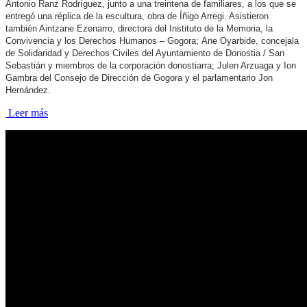
Antonio Ranz Rodríguez, junto a una treintena de familiares, a los que se
entregó una réplica de la escultura, obra de Íñigo Arregi. Asistieron
también Aintzane Ezenarro, directora del Instituto de la Memoria, la
Convivencia y los Derechos Humanos – Gogora; Ane Oyarbide, concejala
de Solidaridad y Derechos Civiles del Ayuntamiento de Donostia / San
Sebastián y miembros de la corporación donostiarra; Julen Arzuaga y Ion
Gambra del Consejo de Dirección de Gogora y el parlamentario Jon
Hernández.
Leer más