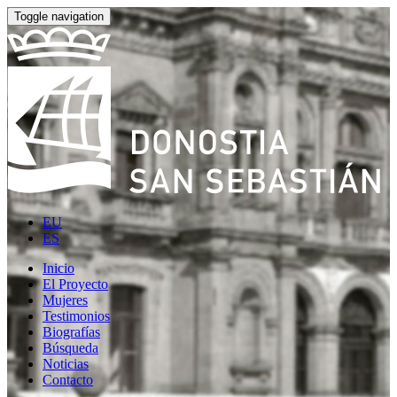
Toggle navigation
EU
ES
Inicio
El Proyecto
Mujeres
Testimonios
Biografías
Búsqueda
Noticias
Contacto