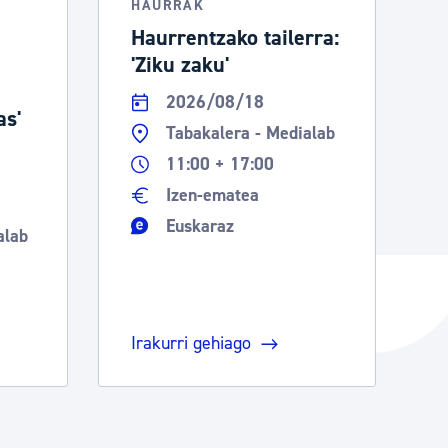
HAURRAK
Haurrentzako tailerra:
'Ziku zaku'
2026/08/18
as'
Tabakalera - Medialab
11:00 + 17:00
Izen-ematea
Euskaraz
alab
Irakurri gehiago