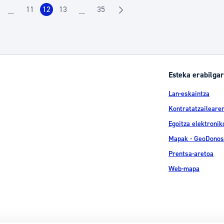
11
12
13
35
...
...
rrialdea
Orrialdea
Orrialdea
Orrialdea
Orrialdea
Intermediate Pages Use TAB to navigate.
Intermediate Pages Use TAB to navigate.
Esteka erabilgar
Lan-eskaintza
Kontratatzailearen
Egoitza elektronik
Mapak - GeoDonos
Prentsa-aretoa
Web-mapa