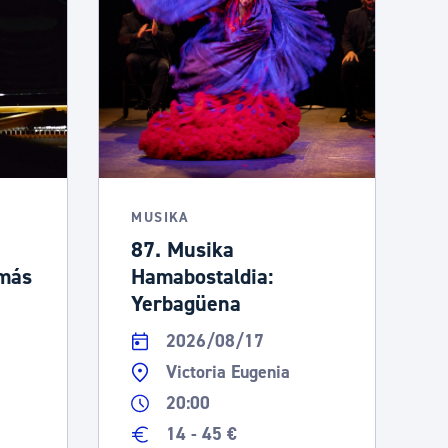
MUSIKA
87. Musika
omás
Hamabostaldia:
Yerbagüena
2026/08/17
Victoria Eugenia
20:00
14 - 45 €