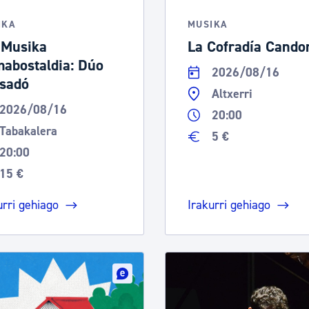
tea
Udal administrazioa
IKA
MUSIKA
Iragarki ofizialen taula
 Musika
La Cofradía Cand
abostaldia: Dúo
Egutegi fiskala
2026/08/16
sadó
enda
Gardentasun ataria
Altxerri
2026/08/16
20:00
Tabakalera
5 €
20:00
15 €
urri gehiago
Irakurri gehiago