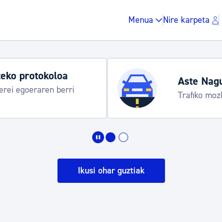
Menua
Nire karpeta
Udako ordut
araua
Udalinfo, Dono
Urgull, Honda
Zergak eta isunak
Etxebizitza eta hirig
Ikusi ohar guztiak
Gune publikoa, ho