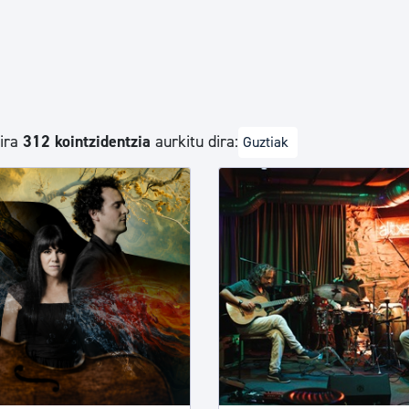
Euskara
Garapen ekonomikoa e
dira
312 kointzidentzia
aurkitu dira:
Guztiak
Berdintasuna, Giza Esk
Kultura
Turismoa