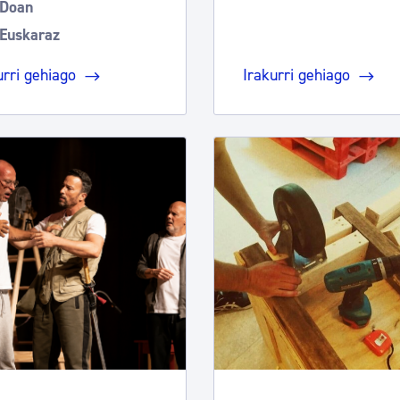
Doan
Euskaraz
urri gehiago
Irakurri gehiago