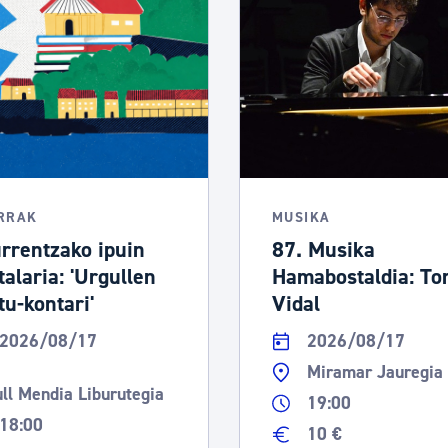
RRAK
MUSIKA
rrentzako ipuin
87. Musika
talaria: 'Urgullen
Hamabostaldia: T
tu-kontari'
Vidal
2026/08/17
2026/08/17
Miramar Jauregia
ll Mendia Liburutegia
19:00
18:00
10 €