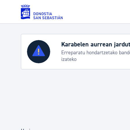
Eduki nagusira joan
Zerbitzuak
Aste Nagusia 2026: egit
Abuztuak 8-15
Errolda eta gai pertsonalak
Gizarte-zerbitzuak
Mugikortasuna