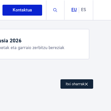
Buscar
EU
ES
Kontaktua
egiak eta zerbitzuak
stia Kirola, Donostia Kultura, San Telmo,
lea, Turismoa
intza
Itxi oharrak
ndakinak eta ingurumena