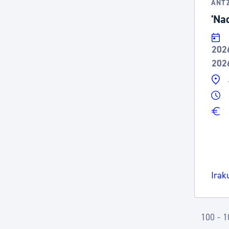
ANT
'Na
202
202
Irak
100 - 1