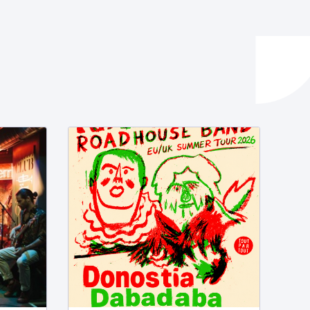
ta enplegua
ubideak eta bizikidetza