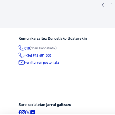
1
O
Komunika zaitez Donostiako Udalarekin
(doan Donostiatik)
010
(+34) 943 481 000
Herritarren postontzia
Sare sozialetan jarrai gaitzazu