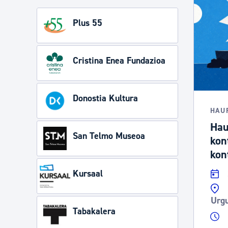
Plus 55
Cristina Enea Fundazioa
Donostia Kultura
HAU
Hau
San Telmo Museoa
kon
kon
Kursaal
Urgu
Tabakalera