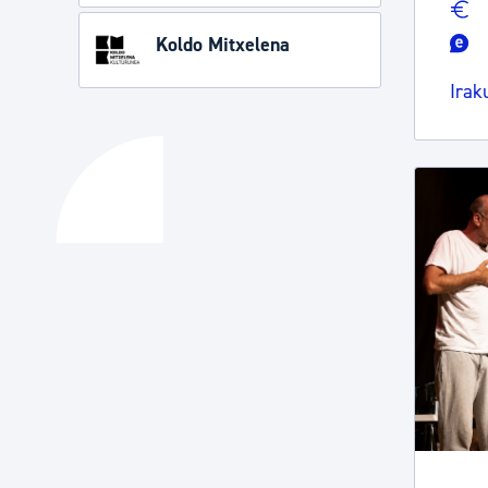
Koldo Mitxelena
Irak