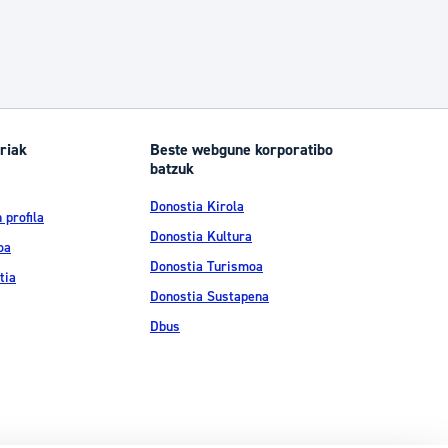
riak
Beste webgune korporatibo
batzuk
Donostia Kirola
 profila
Donostia Kultura
oa
Donostia Turismoa
tia
Donostia Sustapena
Dbus