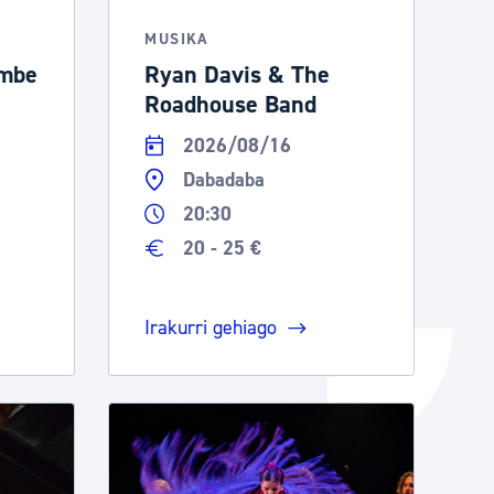
Izapideen katalogoa
MUSIKA
ombe
Ryan Davis & The
Roadhouse Band
Tramitaziorako laguntza
2026/08/16
Dabadaba
20:30
20 - 25 €
Irakurri gehiago