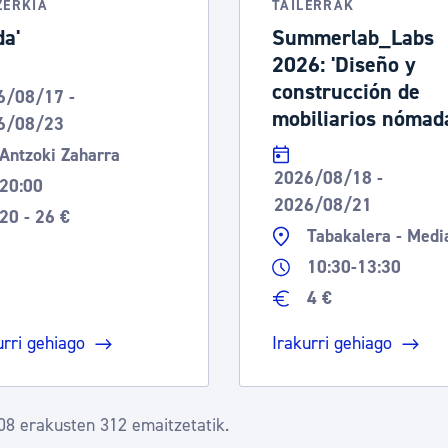
ZERKIA
TAILERRAK
da'
Summerlab_Labs
2026: 'Diseño y
construcción de
6/08/17 -
mobiliarios nómad
6/08/23
Antzoki Zaharra
2026/08/18 -
20:00
2026/08/21
20 - 26 €
Tabakalera - Medi
10:30-13:30
4 €
urri gehiago
Irakurri gehiago
08 erakusten 312 emaitzetatik.