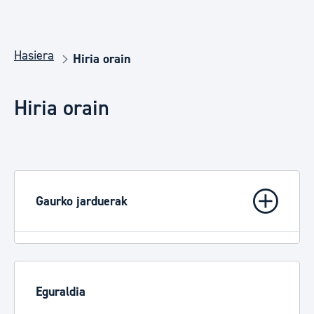
Hasiera
Hiria orain
Hiria orain
Gaurko jarduerak
Eguraldia