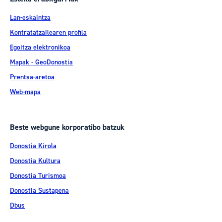
Lan-eskaintza
Kontratatzailearen profila
Egoitza elektronikoa
Mapak - GeoDonostia
Prentsa-aretoa
Web-mapa
Beste webgune korporatibo batzuk
Donostia Kirola
Donostia Kultura
Donostia Turismoa
Donostia Sustapena
Dbus