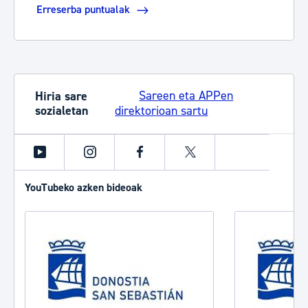
Erreserba puntualak
Sareen eta APPen
Hiria sare
sozialetan
direktorioan sartu
YouTube
Instagram
Facebook
X
YouTubeko azken bideoak