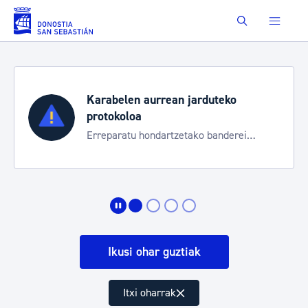
Eduki nagusira joan
Buscar
Karabelen aurrean jarduteko
protokoloa
Erreparatu hondartzetako banderei
egoeraren berri izateko
Ikusi ohar guztiak
Itxi oharrak