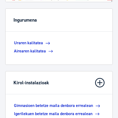
Ver localización en GoogleMaps
Ingurumena
Uraren kalitatea
Airearen kalitatea
Kirol-instalazioak
Gimnasioen betetze maila denbora errealean
Igerilekuen betetze maila denbora errealean