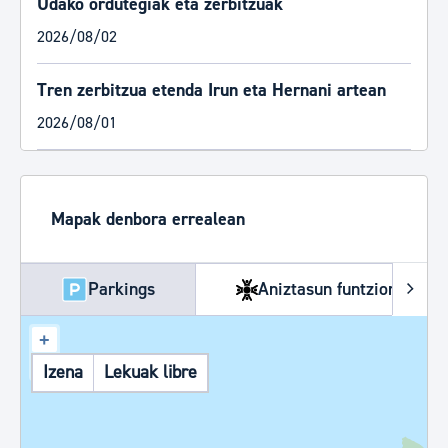
Udako ordutegiak eta zerbitzuak
2026/08/02
Tren zerbitzua etenda Irun eta Hernani artean
2026/08/01
Mapak denbora errealean
Parkings
Aniztasun funtzionala
+
−
Izena
Lekuak libre