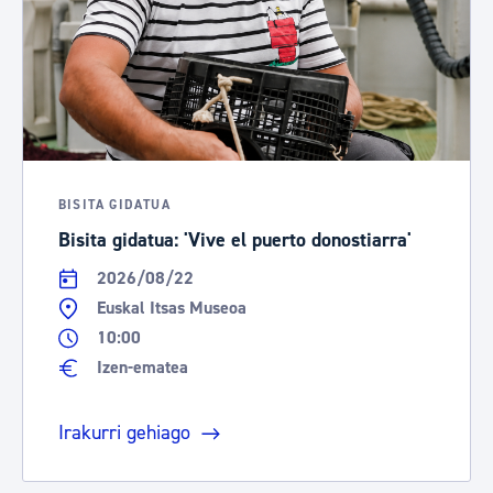
BISITA GIDATUA
Bisita gidatua: 'Vive el puerto donostiarra'
2026/08/22
Euskal Itsas Museoa
10:00
Izen-ematea
Irakurri gehiago