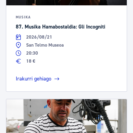
MUSIKA
87. Musika Hamabostaldia: Gli Incogniti
2026/08/21
San Telmo Museoa
20:30
18 €
Irakurri gehiago