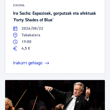
ZINEMA
Ira Sachs: Espazioak, gorputzak eta afektuak
'Forty Shades of Blue'
2026/08/22
Tabakalera
19:00
4,5 €
Irakurri gehiago