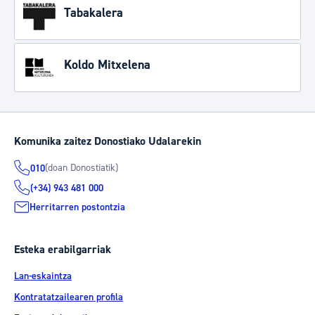
Tabakalera
Koldo Mitxelena
Komunika zaitez Donostiako Udalarekin
(doan Donostiatik)
010
(+34) 943 481 000
Herritarren postontzia
Esteka erabilgarriak
Lan-eskaintza
Kontratatzailearen profila