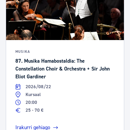
MUSIKA
87. Musika Hamabostaldia: The
Constellation Choir & Orchestra + Sir John
Eliot Gardiner
2026/08/22
Kursaal
20:00
25 - 70 €
Irakurri gehiago