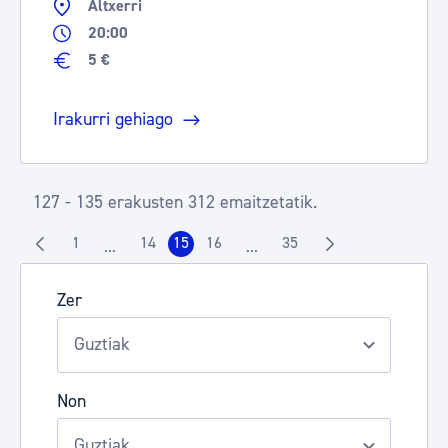
Altxerri
20:00
5 €
Irakurri gehiago
127 - 135 erakusten 312 emaitzetatik.
1
14
15
16
35
...
...
Orrialdea
Orrialdea
Orrialdea
Orrialdea
Orrialdea
Intermediate Pages Use TAB to navigate.
Intermediate Pages Use TAB t
Zer
Non