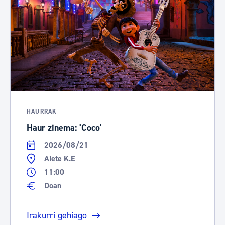
HAURRAK
Haur zinema: 'Coco'
2026/08/21
Aiete K.E
11:00
Doan
Irakurri gehiago