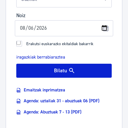
Noiz
Erakutsi euskarazko ekitaldiak bakarrik
iragazkiak berrabiaraztea
Bilatu
Emaitzak inprimatzea
Agenda: uztailak 31 - abuztuak 06 (PDF)
Agenda: Abuztuak 7 - 13 (PDF)