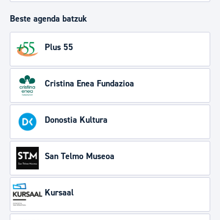
Beste agenda batzuk
Plus 55
Cristina Enea Fundazioa
Donostia Kultura
San Telmo Museoa
Kursaal