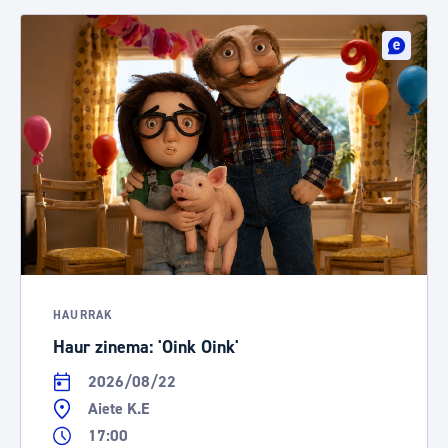
HAURRAK
Haur zinema: 'Oink Oink'
2026/08/22
Aiete K.E
17:00