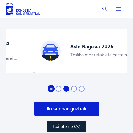
Eduki nagusira joan
Buscar
Aste Nagusia 2026
Trafiko mozketak eta garraio zerbitzu
bereziak
Ikusi ohar guztiak
Itxi oharrak