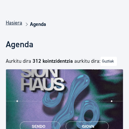
Hasiera
Agenda
Agenda
Aurkitu dira
312 kointzidentzia
aurkitu dira:
Guztiak