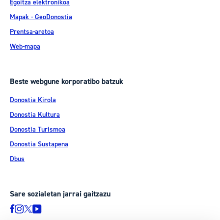
Egoitza elektronikoa
Mapak - GeoDonostia
Prentsa-aretoa
Web-mapa
Beste webgune korporatibo batzuk
Donostia Kirola
Donostia Kultura
Donostia Turismoa
Donostia Sustapena
Dbus
Sare sozialetan jarrai gaitzazu