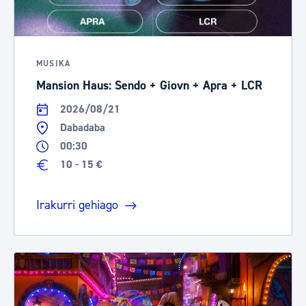
MUSIKA
Mansion Haus: Sendo + Giovn + Apra + LCR
2026/08/21
Dabadaba
00:30
10 - 15 €
Irakurri gehiago