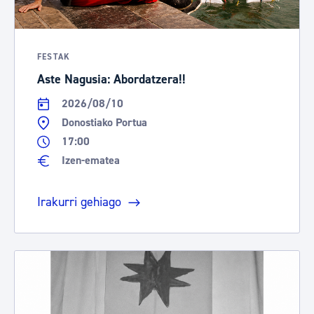
FESTAK
Aste Nagusia: Abordatzera!!
2026/08/10
Donostiako Portua
17:00
Izen-ematea
Irakurri gehiago