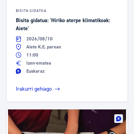
BISITA GIDATUA
Bisita gidatua: 'Hiriko aterpe klimatikoak:
Aiete'
2026/08/10
Aiete K.E. parean
11:00
Izen-ematea
Euskaraz
Irakurri gehiago