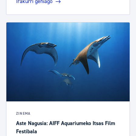
Irakurri gehiago
ZINEMA
Aste Nagusia: AIFF Aquariumeko Itsas Film
Festibala