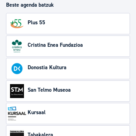
Beste agenda batzuk
Plus 55
Cristina Enea Fundazioa
Donostia Kultura
San Telmo Museoa
Kursaal
Tabakalera