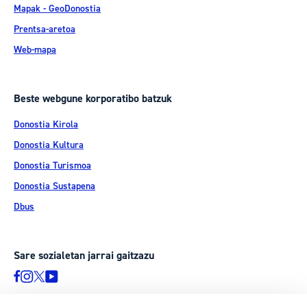
Mapak - GeoDonostia
Prentsa-aretoa
Web-mapa
Beste webgune korporatibo batzuk
Donostia Kirola
Donostia Kultura
Donostia Turismoa
Donostia Sustapena
Dbus
Sare sozialetan jarrai gaitzazu