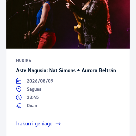
MUSIKA
Aste Nagusia: Nat Simons + Aurora Beltrán
2026/08/09
Sagues
23:45
Doan
Irakurri gehiago