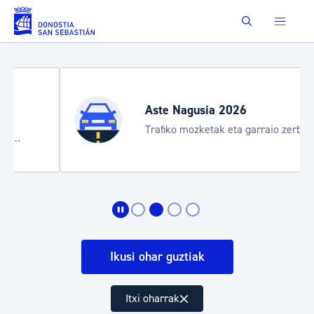
Eduki nagusira joan
Buscar
Aste Nagusia 2026
Trafiko mozketak eta garraio zerbitzu
bereziak
Ikusi ohar guztiak
Itxi oharrak