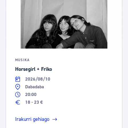
MUSIKA
Horsegirl + Friko
2026/08/10
Dabadaba
20:00
18 - 23 €
Irakurri gehiago