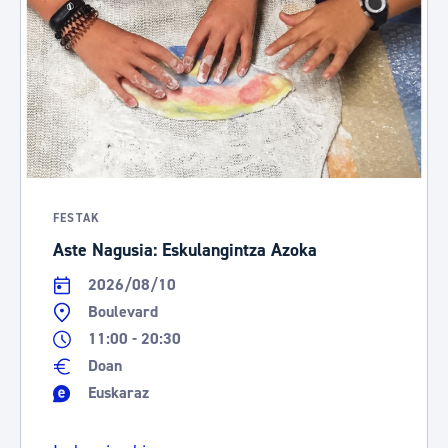
FESTAK
Aste Nagusia: Eskulangintza Azoka
2026/08/10
Boulevard
11:00 - 20:30
Doan
Euskaraz