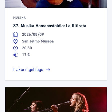
MUSIKA
87. Musika Hamabostaldia: La Ritirata
2026/08/09
San Telmo Museoa
20:30
17 €
Irakurri gehiago