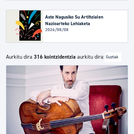
Aste Nagusiko Su Artifizialen
Nazioarteko Lehiaketa
2026/08/08
Aurkitu dira
316 kointzidentzia
aurkitu dira:
Guztiak