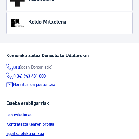
Koldo Mitxelena
Komunika zaitez Donostiako Udalarekin
(doan Donostiatik)
010
(+34) 943 481 000
Herritarren postontzia
Esteka erabilgarriak
Lan-eskaintza
Kontratatzailearen profila
Egoitza elektronikoa