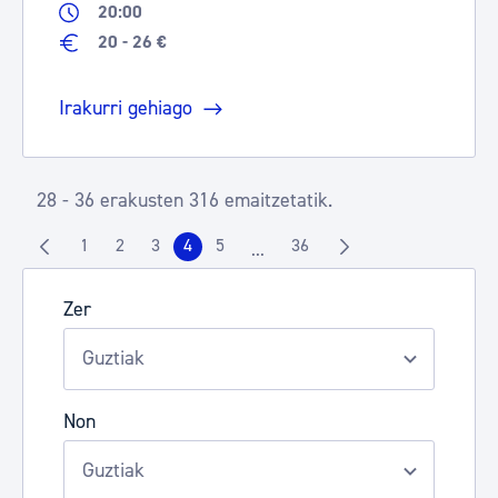
20:00
20 - 26 €
Irakurri gehiago
28 - 36 erakusten 316 emaitzetatik.
1
2
3
4
5
36
...
Orrialdea
Orrialdea
Orrialdea
Orrialdea
Orrialdea
Orrialdea
Intermediate Pages Use TAB to n
Zer
Non