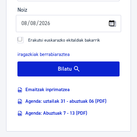
Noiz
Erakutsi euskarazko ekitaldiak bakarrik
iragazkiak berrabiaraztea
Bilatu
Emaitzak inprimatzea
Agenda: uztailak 31 - abuztuak 06 (PDF)
Agenda: Abuztuak 7 - 13 (PDF)