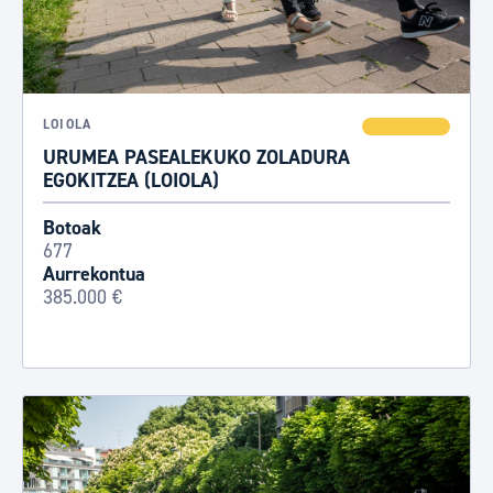
LOIOLA
URUMEA PASEALEKUKO ZOLADURA
EGOKITZEA (LOIOLA)
Botoak
677
Aurrekontua
385.000 €