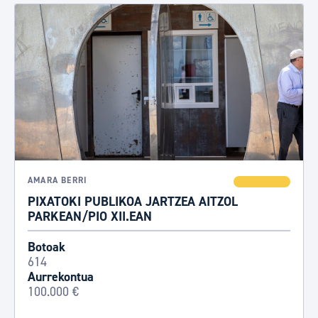
AMARA BERRI
PIXATOKI PUBLIKOA JARTZEA AITZOL
PARKEAN/PIO XII.EAN
Botoak
614
Aurrekontua
100.000 €