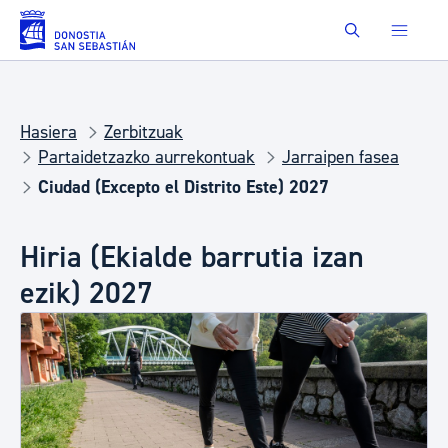
Eduki nagusira joan
Buscar
Hasiera
Zerbitzuak
Partaidetzazko aurrekontuak
Jarraipen fasea
Ciudad (Excepto el Distrito Este) 2027
Hiria (Ekialde barrutia izan
ezik) 2027