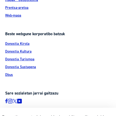
Prentsa-aretoa
Web-mapa
Beste webgune korporatibo batzuk
Donostia Kirola
Donostia Kultura
Donostia Turismoa
Donostia Sustapena
Dbus
Sare sozialetan jarrai gaitzazu