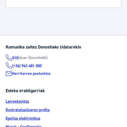
Komunika zaitez Donostiako Udalarekin
(doan Donostiatik)
010
(+34) 943 481 000
Herritarren postontzia
Esteka erabilgarriak
Lan-eskaintza
Kontratatzailearen profila
Egoitza elektronikoa
Mapak - GeoDonostia