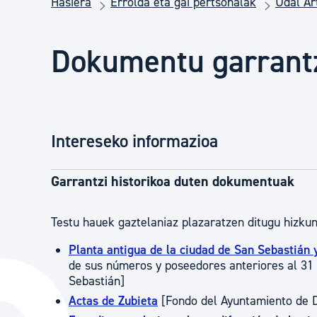
Hasiera
Errolda eta gai pertsonalak
Udal Ar
Herritarren segurtasuna eta larrialdiak
Dokumentu garrant
Osasun publikoa, animaliak eta kontsumoa
Haurrak eta gazteak
Intereseko informazioa
Herritarren partaidetza eta elkartegintza
Garrantzi historikoa duten dokumentuak
Kirola
Testu hauek gaztelaniaz plazaratzen ditugu hizkun
Planta antigua de la ciudad de San Sebastián 
de sus números y poseedores anteriores al 31
Sebastián]
Actas de Zubieta
[Fondo del Ayuntamiento de D