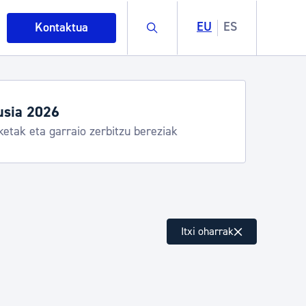
Buscar
EU
ES
Kontaktua
usia 2026
ketak eta garraio zerbitzu bereziak
intza
Itxi oharrak
ndakinak eta ingurumena