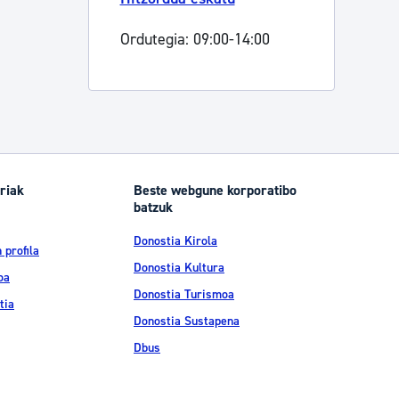
Ordutegia: 09:00-14:00
riak
Beste webgune korporatibo
batzuk
Donostia Kirola
 profila
Donostia Kultura
oa
Donostia Turismoa
tia
Donostia Sustapena
Dbus