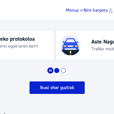
Menua
Nire karpeta
eko protokoloa
Aste Nag
rei egoeraren berri
Trafiko moz
Zergak eta isunak
Etxebizitza eta hirig
Ikusi ohar guztiak
Gune publikoa, ho