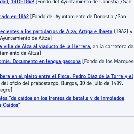
iudad, 1815-1849
[Fondo del Ayuntamiento de Donostia /San
tea
Udal administrazioa
brado en 1862
[Fondo del Ayuntamiento de Donostia /San
Iragarki ofizialen taula
Egutegi fiskala
cientes a los partidarios de Alza, Artiga e Ibaeta
(1862) y
 Ayuntamiento de Altza]
enda
Gardentasun ataria
 villa de Alza al viaducto de la Herrera
, en la carretera de
tamiento de Altza]
Gomis. Documento en lengua gascona
[Fondo de los Marques
era en el pleito entre el Fiscal Pedro Diaz de la Torre y el
del oficio del prebostazgo. Burgos, 30 de julio de 1489.
legre]
les “de caídos en los frentes de batalla y de inmolados
s Caídos"