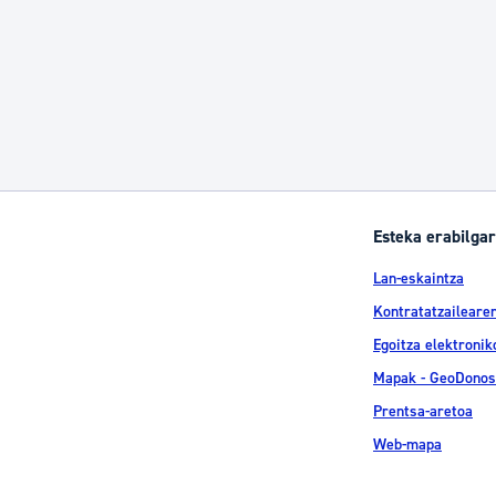
Esteka erabilgar
Lan-eskaintza
Kontratatzailearen
Egoitza elektronik
Mapak - GeoDonos
Prentsa-aretoa
Web-mapa