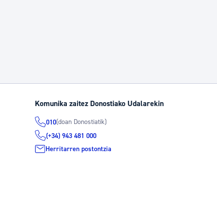
Komunika zaitez Donostiako Udalarekin
(doan Donostiatik)
010
(+34) 943 481 000
Herritarren postontzia