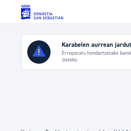
Eduki nagusira joan
Karabelen aurrean jardut
Zerbitzuak
Erreparatu hondartzetako bande
izateko
Errolda eta gai pertsonalak
Gizarte-zerbitzuak
Mugikortasuna