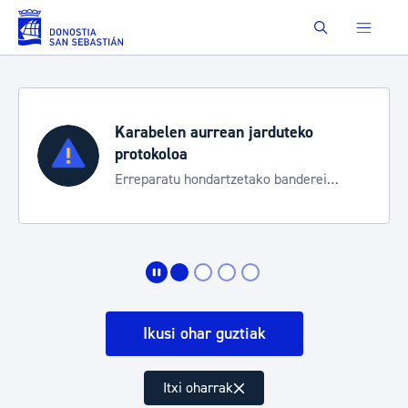
Eduki nagusira joan
Buscar
Karabelen aurrean jarduteko
protokoloa
Erreparatu hondartzetako banderei
egoeraren berri izateko
Ikusi ohar guztiak
Itxi oharrak