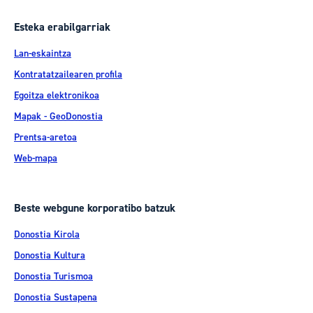
Esteka erabilgarriak
Lan-eskaintza
Kontratatzailearen profila
Egoitza elektronikoa
Mapak - GeoDonostia
Prentsa-aretoa
Web-mapa
Beste webgune korporatibo batzuk
Donostia Kirola
Donostia Kultura
Donostia Turismoa
Donostia Sustapena