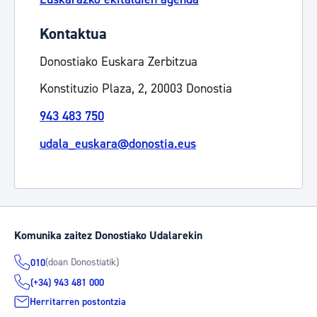
Kontaktua
Donostiako Euskara Zerbitzua
Konstituzio Plaza, 2, 20003 Donostia
943 483 750
udala_euskara@donostia.eus
Komunika zaitez Donostiako Udalarekin
(doan Donostiatik)
010
(+34) 943 481 000
Herritarren postontzia