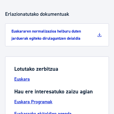
Erlazionatutako dokumentuak
Euskararen normalizazioa helburu duten
jarduerak egiteko dirulaguntzen deialdia
Lotutako zerbitzua
Euskara
Hau ere interesatuko zaizu agian
Euskara Programak
Euskarazko ekitaldien agenda