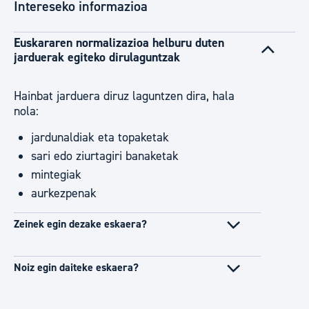
Intereseko informazioa
Euskararen normalizazioa helburu duten
jarduerak egiteko dirulaguntzak
Hainbat jarduera diruz laguntzen dira, hala
nola:
jardunaldiak eta topaketak
sari edo ziurtagiri banaketak
mintegiak
aurkezpenak
Zeinek egin dezake eskaera?
Noiz egin daiteke eskaera?