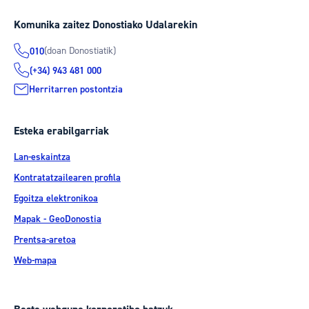
Komunika zaitez Donostiako Udalarekin
(doan Donostiatik)
010
(+34) 943 481 000
Herritarren postontzia
Esteka erabilgarriak
Lan-eskaintza
Kontratatzailearen profila
Egoitza elektronikoa
Mapak - GeoDonostia
Prentsa-aretoa
Web-mapa