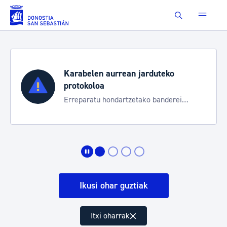
Eduki nagusira joan
Buscar
Karabelen aurrean jarduteko
protokoloa
Erreparatu hondartzetako banderei
egoeraren berri izateko
Ikusi ohar guztiak
Itxi oharrak