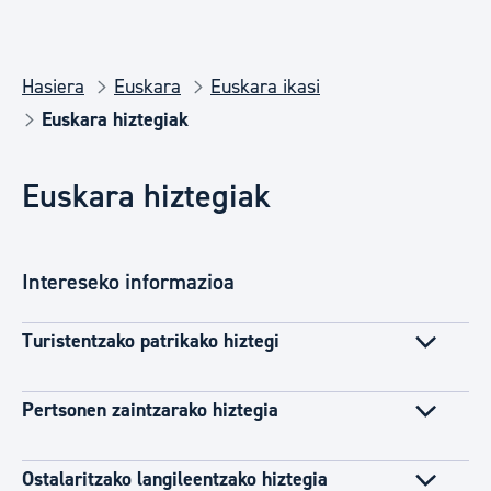
Hasiera
Euskara
Euskara ikasi
Euskara hiztegiak
Euskara hiztegiak
Intereseko informazioa
Turistentzako patrikako hiztegi
Pertsonen zaintzarako hiztegia
Ostalaritzako langileentzako hiztegia