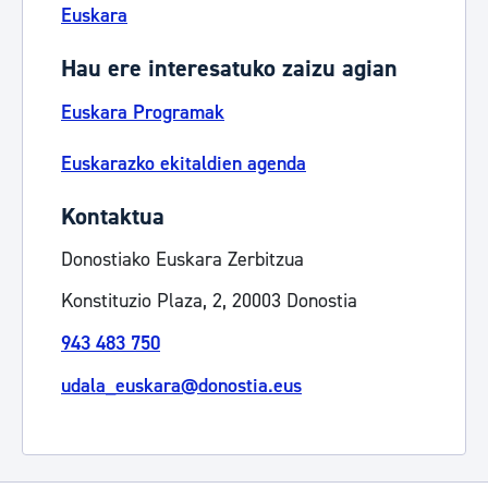
Euskara
Hau ere interesatuko zaizu agian
Euskara Programak
Euskarazko ekitaldien agenda
Kontaktua
Donostiako Euskara Zerbitzua
Konstituzio Plaza, 2, 20003 Donostia
943 483 750
udala_euskara@donostia.eus