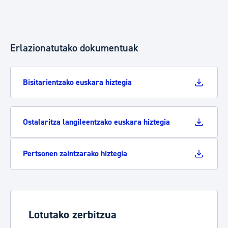
Erlazionatutako dokumentuak
Bisitarientzako euskara hiztegia
Ostalaritza langileentzako euskara hiztegia
Pertsonen zaintzarako hiztegia
Lotutako zerbitzua