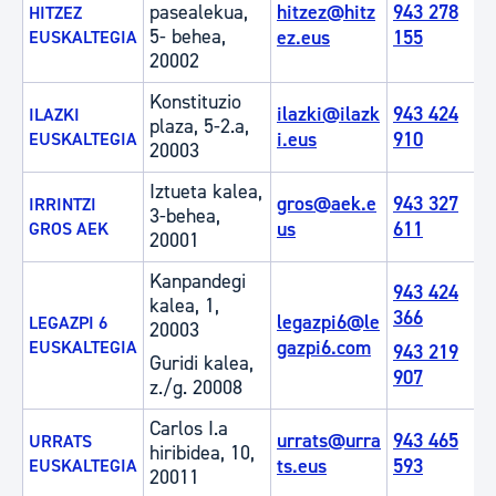
pasealekua,
hitzez@hitz
943 278
HITZEZ
5- behea,
ez.eus
155
EUSKALTEGIA
20002
Konstituzio
ilazki@ilazk
943 424
ILAZKI
plaza, 5-2.a,
i.eus
910
EUSKALTEGIA
20003
Iztueta kalea,
gros@aek.e
943 327
IRRINTZI
3-behea,
us
611
GROS AEK
20001
Kanpandegi
943 424
kalea, 1,
366
legazpi6@le
LEGAZPI 6
20003
gazpi6.com
EUSKALTEGIA
943 219
Guridi kalea,
907
z./g. 20008
Carlos I.a
urrats@urra
943 465
URRATS
hiribidea, 10,
ts.eus
593
EUSKALTEGIA
20011