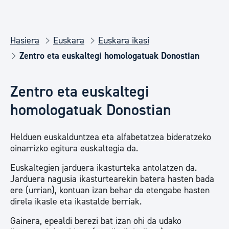
Hasiera
Euskara
Euskara ikasi
Zentro eta euskaltegi homologatuak Donostian
Zentro eta euskaltegi
homologatuak Donostian
Helduen euskalduntzea eta alfabetatzea bideratzeko
oinarrizko egitura euskaltegia da.
Euskaltegien jarduera ikasturteka antolatzen da.
Jarduera nagusia ikasturtearekin batera hasten bada
ere (urrian), kontuan izan behar da etengabe hasten
direla ikasle eta ikastalde berriak.
Gainera, epealdi berezi bat izan ohi da udako