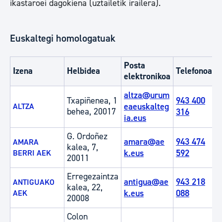
ikastaroei dagokiena (uztailetik irailera).
Euskaltegi homologatuak
Posta
Izena
Helbidea
Telefonoa
elektronikoa
altza@urum
Txapiñenea, 1
943 400
eaeuskalteg
ALTZA
behea, 20017
316
ia.eus
G. Ordoñez
amara@ae
943 474
AMARA
kalea, 7,
k.eus
592
BERRI AEK
20011
Erregezaintza
antigua@ae
943 218
ANTIGUAKO
kalea, 22,
k.eus
088
AEK
20008
Colon