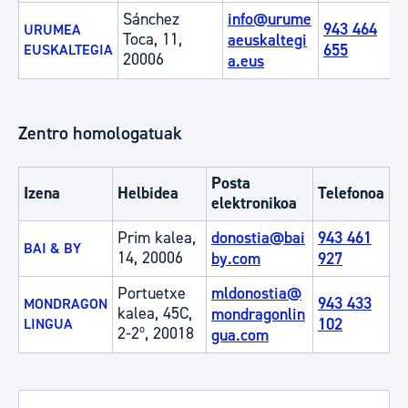
Sánchez
info@urume
943 464
URUMEA
Toca, 11,
aeuskaltegi
655
EUSKALTEGIA
20006
a.eus
Zentro homologatuak
Posta
Izena
Helbidea
Telefonoa
elektronikoa
Prim kalea,
donostia@bai
943 461
BAI & BY
14, 20006
by.com
927
Portuetxe
mldonostia@
943 433
MONDRAGON
kalea, 45C,
mondragonlin
102
LINGUA
2-2º, 20018
gua.com