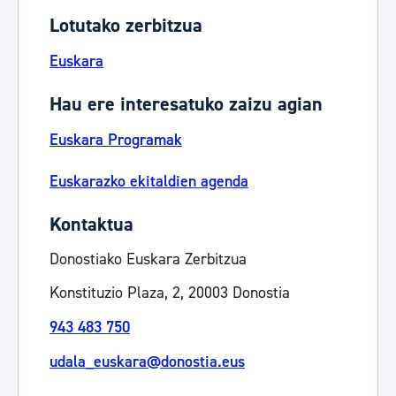
Lotutako zerbitzua
Euskara
Hau ere interesatuko zaizu agian
Euskara Programak
Euskarazko ekitaldien agenda
Kontaktua
Donostiako Euskara Zerbitzua
Konstituzio Plaza, 2, 20003 Donostia
943 483 750
udala_euskara@donostia.eus