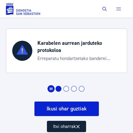
Eduki nagusira joan
Buscar
Karabelen aurrean jarduteko
protokoloa
Erreparatu hondartzetako banderei
egoeraren berri izateko
Ikusi ohar guztiak
Itxi oharrak