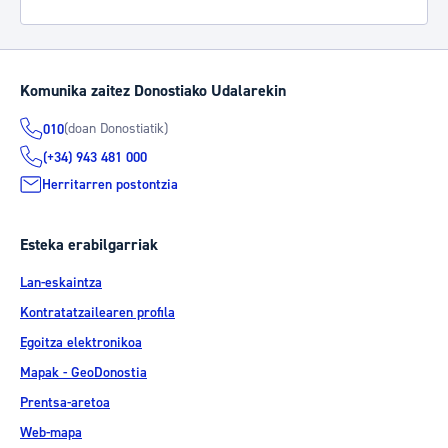
Komunika zaitez Donostiako Udalarekin
(doan Donostiatik)
010
(+34) 943 481 000
Herritarren postontzia
Esteka erabilgarriak
Lan-eskaintza
Kontratatzailearen profila
Egoitza elektronikoa
Mapak - GeoDonostia
Prentsa-aretoa
Web-mapa