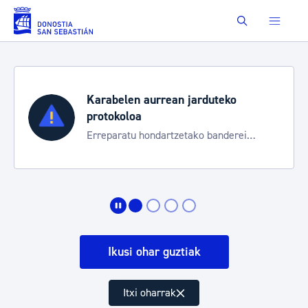
Eduki nagusira joan
Buscar
Karabelen aurrean jarduteko
protokoloa
Erreparatu hondartzetako banderei
egoeraren berri izateko
Ikusi ohar guztiak
Itxi oharrak