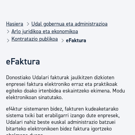
Hasiera
Udal gobernua eta administrazioa
Arlo juridikoa eta ekonomikoa
Kontratazio publikoa
eFaktura
eFaktura
Donostiako Udalari fakturak jaulkitzen dizkioten
enpresei faktura elektroniko erraz eta praktikoak
egiteko doako irtenbidea eskaintzeko ekimena. Modu
elektronikoan sinatutako.
ef4ktur sistemaren bidez, fakturen kudeaketarako
sistema txiki bat erabilgarri izango dute enpresek,
Udalari nahiz beste euskal administrazio batzuei
bitarteko elektronikoen bidez faktura igortzeko