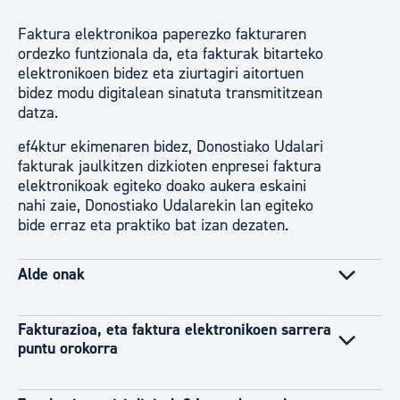
Faktura elektronikoa paperezko fakturaren
ordezko funtzionala da, eta fakturak bitarteko
elektronikoen bidez eta ziurtagiri aitortuen
bidez modu digitalean sinatuta transmititzean
datza.
ef4ktur ekimenaren bidez, Donostiako Udalari
fakturak jaulkitzen dizkioten enpresei faktura
elektronikoak egiteko doako aukera eskaini
nahi zaie, Donostiako Udalarekin lan egiteko
bide erraz eta praktiko bat izan dezaten.
Alde onak
Fakturazioa, eta faktura elektronikoen sarrera
puntu orokorra