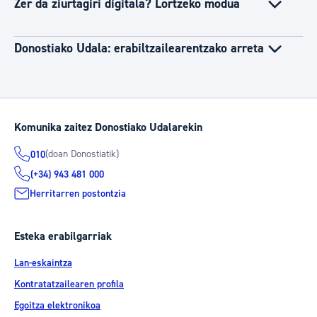
Zer da ziurtagiri digitala? Lortzeko modua
Donostiako Udala: erabiltzailearentzako arreta
Komunika zaitez Donostiako Udalarekin
(doan Donostiatik)
010
(+34) 943 481 000
Herritarren postontzia
Esteka erabilgarriak
Lan-eskaintza
Kontratatzailearen profila
Egoitza elektronikoa