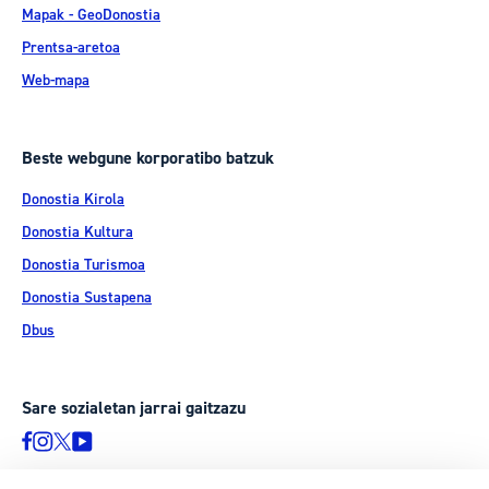
Mapak - GeoDonostia
Prentsa-aretoa
Web-mapa
Beste webgune korporatibo batzuk
Donostia Kirola
Donostia Kultura
Donostia Turismoa
Donostia Sustapena
Dbus
Sare sozialetan jarrai gaitzazu