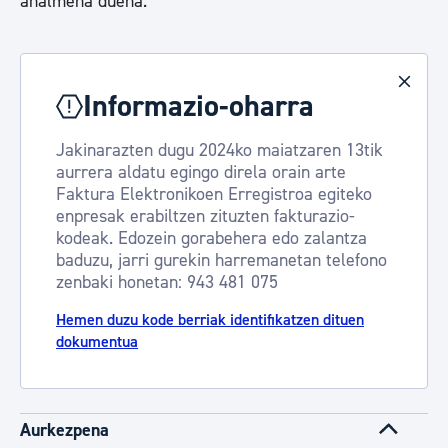
ahalmena duena.
Informazio-oharra
Jakinarazten dugu 2024ko maiatzaren 13tik
aurrera aldatu egingo direla orain arte
Faktura Elektronikoen Erregistroa egiteko
enpresak erabiltzen zituzten fakturazio-
kodeak. Edozein gorabehera edo zalantza
baduzu, jarri gurekin harremanetan telefono
zenbaki honetan: 943 481 075
Hemen duzu kode berriak identifikatzen dituen
dokumentua
Aurkezpena