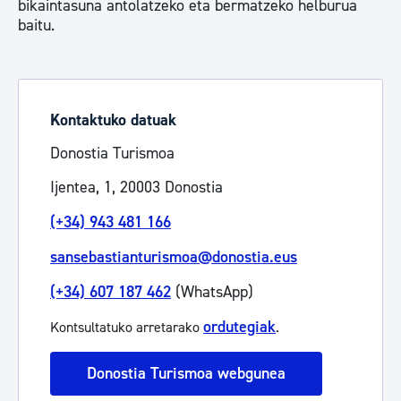
bikaintasuna antolatzeko eta bermatzeko helburua
baitu.
Kontaktuko datuak
Donostia Turismoa
Ijentea, 1, 20003 Donostia
(+34) 943 481 166
sansebastianturismoa@donostia.eus
(+34) 607 187 462
(WhatsApp)
ordutegiak
Kontsultatuko arretarako
.
Donostia Turismoa webgunea