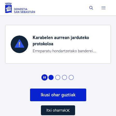
Eduki nagusira joan
Buscar
Karabelen aurrean jarduteko
protokoloa
Erreparatu hondartzetako banderei
egoeraren berri izateko
Ikusi ohar guztiak
Itxi oharrak