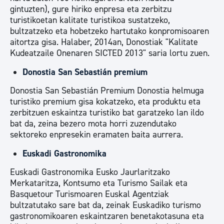
gintuzten), gure hiriko enpresa eta zerbitzu
turistikoetan kalitate turistikoa sustatzeko,
bultzatzeko eta hobetzeko hartutako konpromisoaren
aitortza gisa. Halaber, 2014an, Donostiak "Kalitate
Kudeatzaile Onenaren SICTED 2013" saria lortu zuen.
Donostia San Sebastián premium
Donostia San Sebastián Premium Donostia helmuga
turistiko premium gisa kokatzeko, eta produktu eta
zerbitzuen eskaintza turistiko bat garatzeko lan ildo
bat da, zeina bezero mota horri zuzendutako
sektoreko enpresekin eramaten baita aurrera.
Euskadi Gastronomika
Euskadi Gastronomika Eusko Jaurlaritzako
Merkataritza, Kontsumo eta Turismo Sailak eta
Basquetour Turismoaren Euskal Agentziak
bultzatutako sare bat da, zeinak Euskadiko turismo
gastronomikoaren eskaintzaren benetakotasuna eta