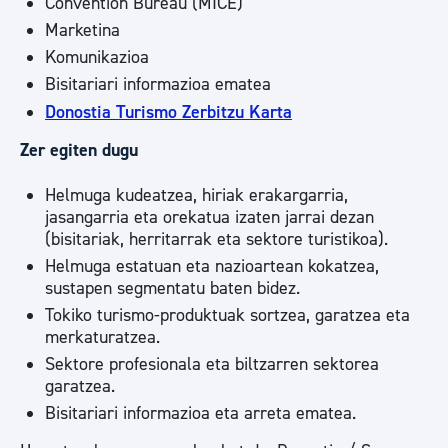
Convention Bureau (MICE)
Marketina
Komunikazioa
Bisitariari informazioa ematea
Donostia Turismo Zerbitzu Karta
Zer egiten dugu
Helmuga kudeatzea, hiriak erakargarria,
jasangarria eta orekatua izaten jarrai dezan
(bisitariak, herritarrak eta sektore turistikoa).
Helmuga estatuan eta nazioartean kokatzea,
sustapen segmentatu baten bidez.
Tokiko turismo-produktuak sortzea, garatzea eta
merkaturatzea.
Sektore profesionala eta biltzarren sektorea
garatzea.
Bisitariari informazioa eta arreta ematea.