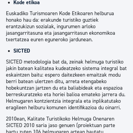
Kode etikoa
Euskadiko Turismoaren Kode Etikoaren helburua
honako hau da: erakunde turistiko guztiek
erantzukizun sozialak, ingurumen arloko
jasangarritasuna eta jasangarritasun ekonomikoa
txertatzea euren eguneroko jardunean.
SICTED
SICTED metodologia bat da, zeinak helmuga turistiko
jakin batean kalitatea kudeatzeko sistema integral bat
eskaintzen baitu: espero daitezkeen emaitzak modu
berri batean ulertzen ditu, arreta etengabeko
hobekuntzan jartzen du eta baliabideak eta espazioa
berreskuratzeko eta horiei balioa emateko jarrera du.
Helmugaren kontzientzia integrala eta inplikatutako
eragileen helburu komunen identifikazioa du oinarri.
2010ean, Kalitate Turistikoko Helmuga Onenaren
SICTED 2010 saria jaso genuen (proiektuan parte
hartu zuten 106 helmugaren artean hautatu