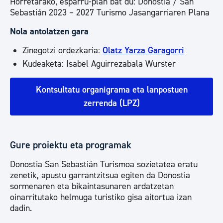
Horretarako, esparru-plan bat du: Donostia / San
Sebastián 2023 – 2027 Turismo Jasangarriaren Plana
Nola antolatzen gara
Zinegotzi ordezkaria:
Olatz Yarza Garagorri
Kudeaketa: Isabel Aguirrezabala Wurster
Kontsultatu organigrama eta lanpostuen
zerrenda (LPZ)
Gure proiektu eta programak
Donostia San Sebastián Turismoa sozietatea eratu
zenetik, apustu garrantzitsua egiten da Donostia
sormenaren eta bikaintasunaren ardatzetan
oinarritutako helmuga turistiko gisa aitortua izan
dadin.