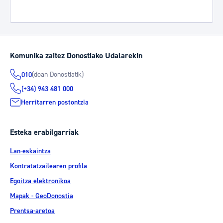
Komunika zaitez Donostiako Udalarekin
(doan Donostiatik)
010
(+34) 943 481 000
Herritarren postontzia
Esteka erabilgarriak
Lan-eskaintza
Kontratatzailearen profila
Egoitza elektronikoa
Mapak - GeoDonostia
Prentsa-aretoa