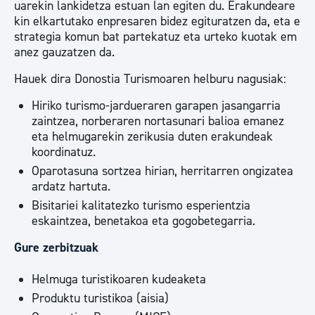
uarekin lankidetza estuan lan egiten du. Erakundeare
kin elkartutako enpresaren bidez egituratzen da, eta e
strategia komun bat partekatuz eta urteko kuotak em
anez gauzatzen da.
Hauek dira Donostia Turismoaren helburu nagusiak:
Hiriko turismo-jardueraren garapen jasangarria
zaintzea, norberaren nortasunari balioa emanez
eta helmugarekin zerikusia duten erakundeak
koordinatuz.
Oparotasuna sortzea hirian, herritarren ongizatea
ardatz hartuta.
Bisitariei kalitatezko turismo esperientzia
eskaintzea, benetakoa eta gogobetegarria.
Gure zerbitzuak
Helmuga turistikoaren kudeaketa
Produktu turistikoa (aisia)