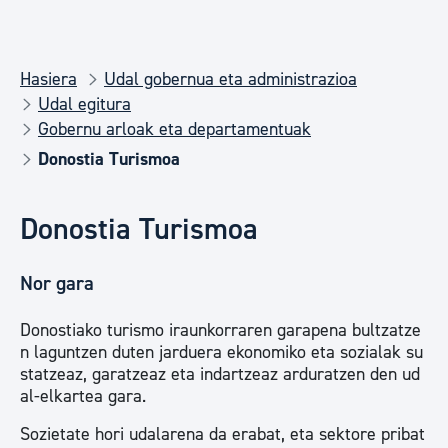
Hasiera
Udal gobernua eta administrazioa
Udal egitura
Gobernu arloak eta departamentuak
Donostia Turismoa
Donostia Turismoa
Nor gara
Donostiako turismo iraunkorraren garapena bultzatze
n laguntzen duten jarduera ekonomiko eta sozialak su
statzeaz, garatzeaz eta indartzeaz arduratzen den ud
al-elkartea gara.
Sozietate hori udalarena da erabat, eta sektore pribat