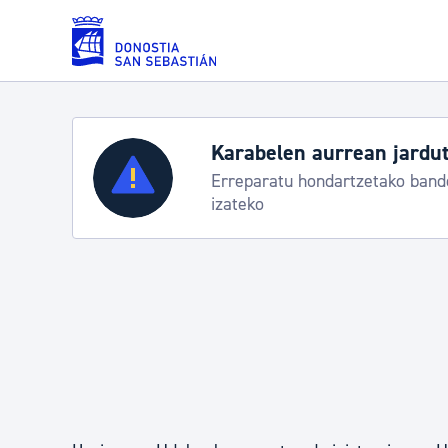
Eduki nagusira joan
Karabelen aurrean jardut
Zerbitzuak
Erreparatu hondartzetako bande
izateko
Errolda eta gai pertsonalak
Gizarte-zerbitzuak
Mugikortasuna