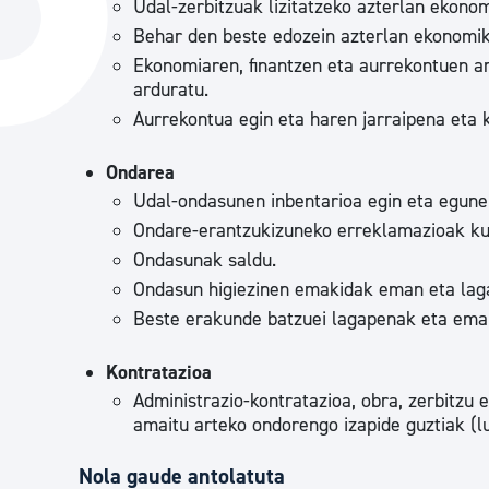
Udal-zerbitzuak lizitatzeko azterlan ekon
Hiria
Aktualita
Behar den beste edozein azterlan ekonomik
Hiria orain
Albisteak
Ekonomiaren, finantzen eta aurrekontuen arl
arduratu.
Hiria ezagutu
Abisuak
Aurrekontua egin eta haren jarraipena eta
Etorkizuneko hiria
Kultur ag
Ondarea
Udal-ondasunen inbentarioa egin eta egune
Ondare-erantzukizuneko erreklamazioak ku
Ondasunak saldu.
Ondasun higiezinen emakidak eman eta lag
Beste erakunde batzuei lagapenak eta em
Kontratazioa
Administrazio-kontratazioa, obra, zerbitzu et
amaitu arteko ondorengo izapide guztiak (lu
Nola gaude antolatuta