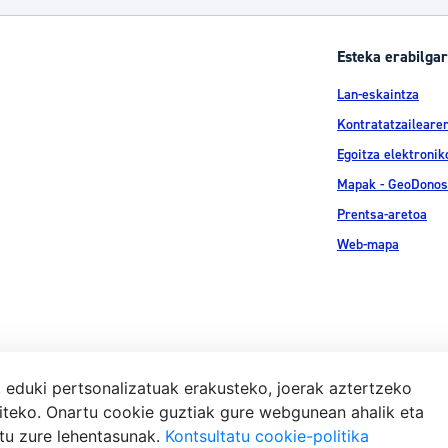
Esteka erabilgar
Lan-eskaintza
Kontratatzailearen
Egoitza elektronik
Mapak - GeoDonos
Prentsa-aretoa
Web-mapa
, eduki pertsonalizatuak erakusteko, joerak aztertzeko
iteko. Onartu cookie guztiak gure webgunean ahalik eta
Lege-ohar
atu zure lehentasunak.
Kontsultatu cookie-politika