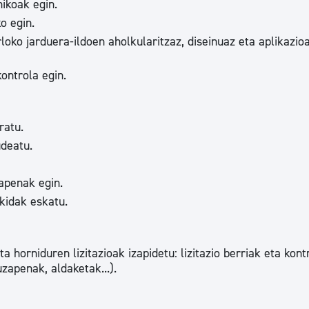
omikoak egin.
tea
Udal administrazioa
o egin.
Iragarki ofizialen taula
oko jarduera-ildoen aholkularitzaz, diseinuaz eta aplikazio
Egutegi fiskala
 kontrola egin.
enda
Gardentasun ataria
ratu.
deatu.
apenak egin.
akidak eskatu.
a horniduren lizitazioak izapidetu: lizitazio berriak eta kont
zapenak, aldaketak...).