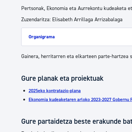
Pertsonak, Ekonomia eta Aurrekontu kudeaketa e
Zuzendaritza: Elisabeth Arrillaga Arrizabalaga
Organigrama
Gainera, herritarren eta elkarteen parte-hartzea
Gure planak eta proiektuak
2025eko kontratazio-plana
Ekonomia kudeaketaren arloko 2023-2027 Gobernu
Gure partaidetza beste erakunde ba