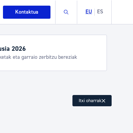
Buscar
EU
ES
Kontaktua
usia 2026
ketak eta garraio zerbitzu bereziak
intza
Itxi oharrak
ndakinak eta ingurumena