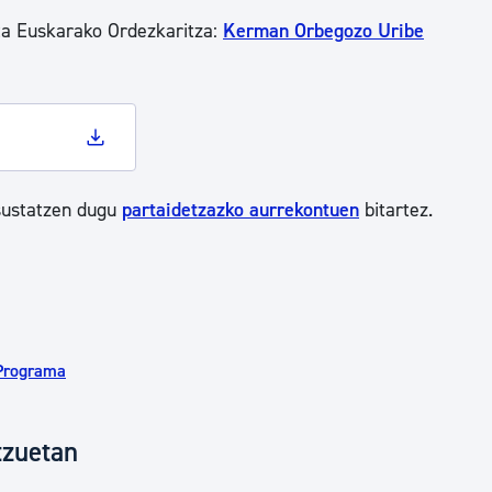
ta Euskarako Ordezkaritza:
Kerman Orbegozo Uribe
 sustatzen dugu
partaidetzazko aurrekontuen
bitartez.
 Programa
tzuetan