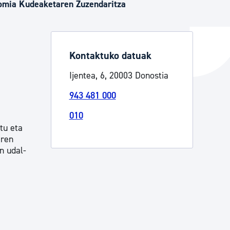
omia Kudeaketaren Zuzendaritza
ta enplegua
Kontaktuko datuak
Ijentea, 6, 20003 Donostia
ubideak eta bizikidetza
943 481 000
010
tu eta
iren
n udal-