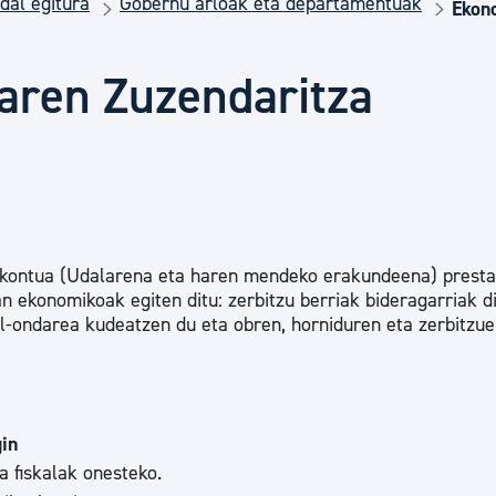
dal egitura
Gobernu arloak eta departamentuak
Euskara
Ekon
aren Zuzendaritza
Garapen ekonomikoa e
Berdintasuna, Giza Esk
Kultura
kontua (Udalarena eta haren mendeko erakundeena) presta
an ekonomikoak egiten ditu: zerbitzu berriak bideragarriak d
al-ondarea kudeatzen du eta obren, horniduren eta zerbitzue
Turismoa
gin
za fiskalak onesteko.