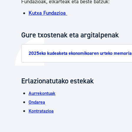
Fundazioak, elkarteak eta beste batzuk:
Kutxa Fundazioa
Gure txostenak eta argitalpenak
2025eko kudeaketa ekonomikoaren urteko memoria
Erlazionatutako estekak
Aurrekontuak
Ondarea
Kontratazioa