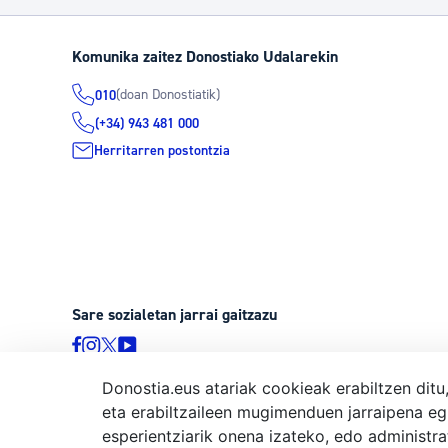
Komunika zaitez Donostiako Udalarekin
(doan Donostiatik)
010
(+34) 943 481 000
Herritarren postontzia
Sare sozialetan jarrai gaitzazu
Donostia.eus atariak cookieak erabiltzen ditu
eta erabiltzaileen mugimenduen jarraipena eg
© Donostiako Udala, Ijentea 1, 20003 Donostia
esperientziarik onena izateko, edo administr