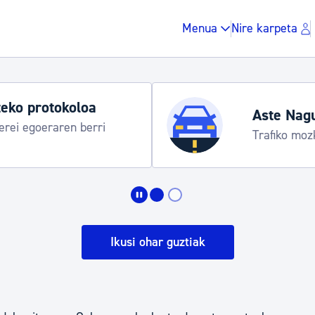
Menua
Nire karpeta
eko protokoloa
Aste Nag
rei egoeraren berri
Trafiko moz
Zergak eta isunak
Etxebizitza eta hirig
Ikusi ohar guztiak
Gune publikoa, ho