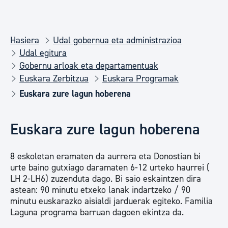
Hasiera
Udal gobernua eta administrazioa
Udal egitura
Gobernu arloak eta departamentuak
Euskara Zerbitzua
Euskara Programak
Euskara zure lagun hoberena
Euskara zure lagun hoberena
8 eskoletan eramaten da aurrera eta Donostian bi
urte baino gutxiago daramaten 6-12 urteko haurrei (
LH 2-LH6) zuzenduta dago. Bi saio eskaintzen dira
astean: 90 minutu etxeko lanak indartzeko / 90
minutu euskarazko aisialdi jarduerak egiteko. Familia
Laguna programa barruan dagoen ekintza da.