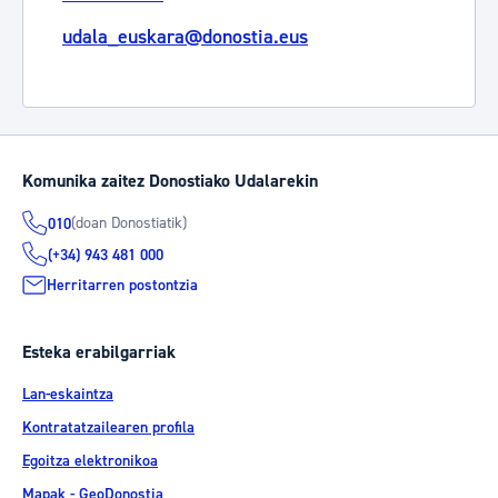
udala_euskara@donostia.eus
Komunika zaitez Donostiako Udalarekin
(doan Donostiatik)
010
(+34) 943 481 000
Herritarren postontzia
Esteka erabilgarriak
Lan-eskaintza
Kontratatzailearen profila
Egoitza elektronikoa
Mapak - GeoDonostia