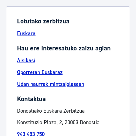
Lotutako zerbitzua
Euskara
Hau ere interesatuko zaizu agian
Aisikasi
Oporretan Euskaraz
Udan haurrak mintzajolasean
Kontaktua
Donostiako Euskara Zerbitzua
Konstituzio Plaza, 2, 20003 Donostia
943 483 750