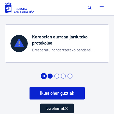
Eduki nagusira joan
Buscar
Karabelen aurrean jarduteko
protokoloa
Erreparatu hondartzetako banderei
egoeraren berri izateko
Ikusi ohar guztiak
Itxi oharrak