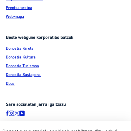
Prentsa-aretoa
Web-mapa
Beste webgune korporatibo batzuk
Donostia Kirola
Donostia Kultura
Donostia Turismoa
Donostia Sustapena
Dbus
Sare sozialetan jarrai gaitzazu