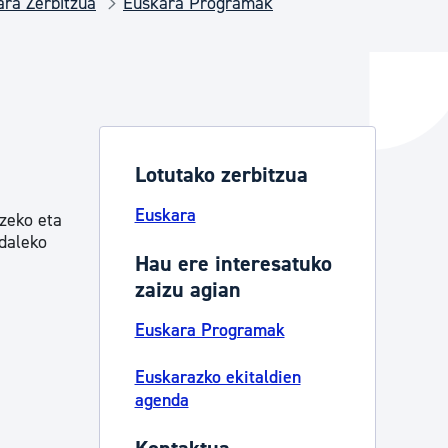
ra Zerbitzua
Euskara Programak
ta enplegua
ubideak eta bizikidetza
Lotutako zerbitzua
Euskara
tzeko eta
Udaleko
Hau ere interesatuko
zaizu agian
Euskara Programak
Euskarazko ekitaldien
agenda