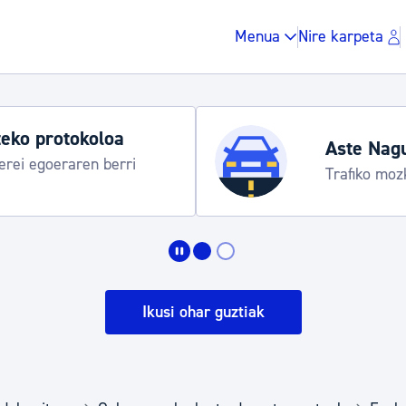
Menua
Nire karpeta
eko protokoloa
Aste Nag
rei egoeraren berri
Trafiko moz
Zergak eta isunak
Etxebizitza eta hirig
Ikusi ohar guztiak
Gune publikoa, ho