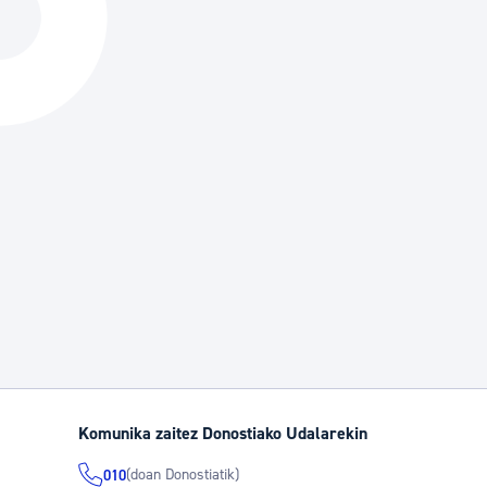
Hiria
Aktualita
Hiria orain
Albisteak
Hiria ezagutu
Abisuak
Etorkizuneko hiria
Kultur ag
Komunika zaitez Donostiako Udalarekin
(doan Donostiatik)
010