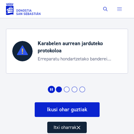
Eduki nagusira joan
Buscar
Karabelen aurrean jarduteko
protokoloa
Erreparatu hondartzetako banderei
egoeraren berri izateko
Ikusi ohar guztiak
Itxi oharrak