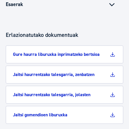
Esaerak
Erlazionatutako dokumentuak
Gure haurra liburuxka inprimatzeko bertsioa
Jaitsi haurrentzako talesgarria, zenbatzen
Jaitsi haurrentzako talesgarria, jolasten
Jaitsi gomendioen liburuxka