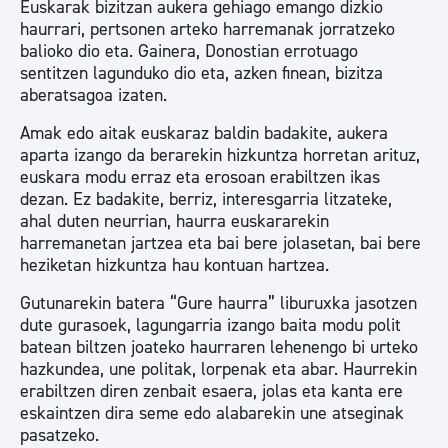
Euskarak bizitzan aukera gehiago emango dizkio
haurrari, pertsonen arteko harremanak jorratzeko
balioko dio eta. Gainera, Donostian errotuago
sentitzen lagunduko dio eta, azken finean, bizitza
aberatsagoa izaten.
Amak edo aitak euskaraz baldin badakite, aukera
aparta izango da berarekin hizkuntza horretan arituz,
euskara modu erraz eta erosoan erabiltzen ikas
dezan. Ez badakite, berriz, interesgarria litzateke,
ahal duten neurrian, haurra euskararekin
harremanetan jartzea eta bai bere jolasetan, bai bere
heziketan hizkuntza hau kontuan hartzea.
Gutunarekin batera “Gure haurra” liburuxka jasotzen
dute gurasoek, lagungarria izango baita modu polit
batean biltzen joateko haurraren lehenengo bi urteko
hazkundea, une politak, lorpenak eta abar. Haurrekin
erabiltzen diren zenbait esaera, jolas eta kanta ere
eskaintzen dira seme edo alabarekin une atseginak
pasatzeko.