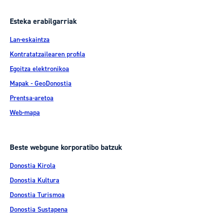
Esteka erabilgarriak
Lan-eskaintza
Kontratatzailearen profila
Egoitza elektronikoa
Mapak - GeoDonostia
Prentsa-aretoa
Web-mapa
Beste webgune korporatibo batzuk
Donostia Kirola
Donostia Kultura
Donostia Turismoa
Donostia Sustapena