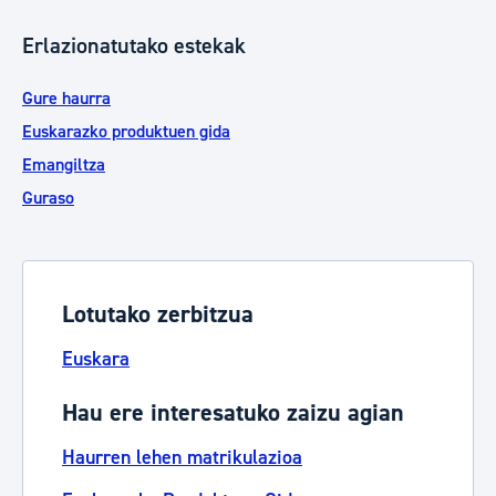
Erlazionatutako estekak
Gure haurra
Euskarazko produktuen gida
Emangiltza
Guraso
Lotutako zerbitzua
Euskara
Hau ere interesatuko zaizu agian
Haurren lehen matrikulazioa