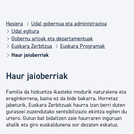
Hasiera
Udal gobernua eta administrazioa
Udal egitura
Gobernu arloak eta departamentuak
Euskara Zerbitzua
Euskara Programak
Haur jaioberriak
Haur jaioberriak
Familia da hizkuntza ikasteko modurik naturalena eta
eraginkorrena, baina ez da bide bakarra. Horretaz
jabeturik, Euskara Zerbitzuak haurra izan berri duten
gurasoei zuzendutako sentsibilizazio ekintza egiten du
urtero. Gutun bat bidaltzen zaie haurraren inguruan
ahalik eta giro euskaldunena sor dezaten eskatuz.