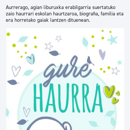
Aurrerago, agian liburuxka erabilgarria suertatuko
zaio haurrari eskolan haurtzaroa, biografia, familia eta
era horretako gaiak lantzen dituenean.