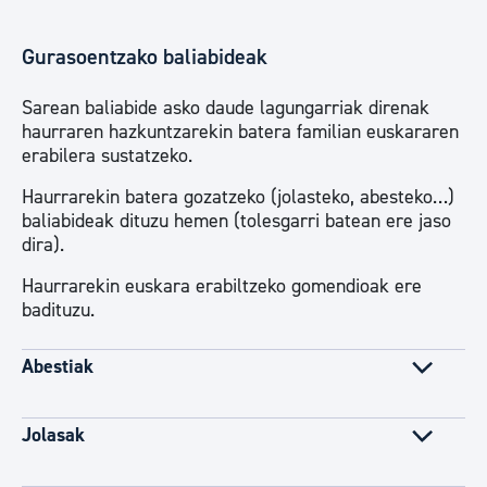
Gurasoentzako baliabideak
Sarean baliabide asko daude lagungarriak direnak
haurraren hazkuntzarekin batera familian euskararen
erabilera sustatzeko.
Haurrarekin batera gozatzeko (jolasteko, abesteko…)
baliabideak dituzu hemen (tolesgarri batean ere jaso
dira).
Haurrarekin euskara erabiltzeko gomendioak ere
badituzu.
Abestiak
Jolasak