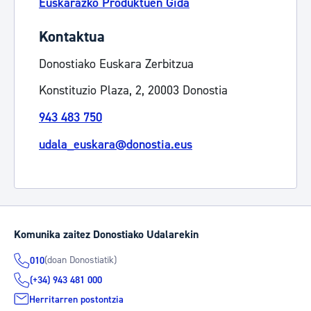
Euskarazko Produktuen Gida
Kontaktua
Donostiako Euskara Zerbitzua
Konstituzio Plaza, 2, 20003 Donostia
943 483 750
udala_euskara@donostia.eus
Komunika zaitez Donostiako Udalarekin
(doan Donostiatik)
010
(+34) 943 481 000
Herritarren postontzia