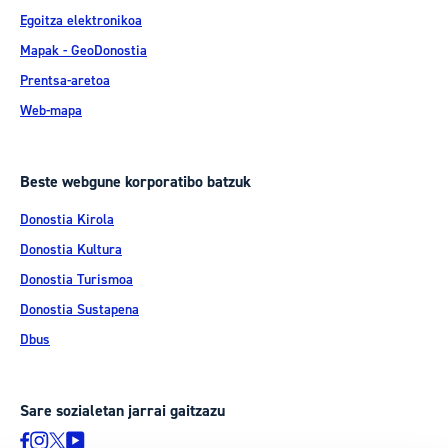
Egoitza elektronikoa
Mapak - GeoDonostia
Prentsa-aretoa
Web-mapa
Beste webgune korporatibo batzuk
Donostia Kirola
Donostia Kultura
Donostia Turismoa
Donostia Sustapena
Dbus
Sare sozialetan jarrai gaitzazu