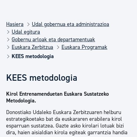
Hasiera
Udal gobernua eta administrazioa
Udal egitura
Gobernu arloak eta departamentuak
Euskara Zerbitzua
Euskara Programak
KEES metodologia
KEES metodologia
Kirol Entrenamenduetan Euskara Sustatzeko
Metodologia.
Donostiako Udaleko Euskara Zerbitzuaren helburu
estrategikoetako bat da euskararen erabilera kirol
esparruan sustatzea. Gazte asko kirolari lotuak bizi
dira, haien aisialdian kirola egiteak garrantzia handia