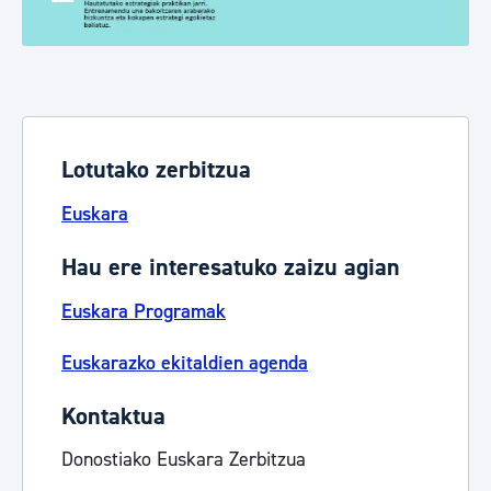
Lotutako zerbitzua
Euskara
Hau ere interesatuko zaizu agian
Euskara Programak
Euskarazko ekitaldien agenda
Kontaktua
Donostiako Euskara Zerbitzua