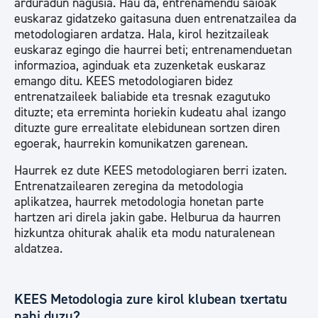
arduradun nagusia. Hau da, entrenamendu saioak
euskaraz gidatzeko gaitasuna duen entrenatzailea da
metodologiaren ardatza. Hala, kirol hezitzaileak
euskaraz egingo die haurrei beti; entrenamenduetan
informazioa, aginduak eta zuzenketak euskaraz
emango ditu. KEES metodologiaren bidez
entrenatzaileek baliabide eta tresnak ezagutuko
dituzte; eta erreminta horiekin kudeatu ahal izango
dituzte gure errealitate elebidunean sortzen diren
egoerak, haurrekin komunikatzen garenean.
Haurrek ez dute KEES metodologiaren berri izaten.
Entrenatzailearen zeregina da metodologia
aplikatzea, haurrek metodologia honetan parte
hartzen ari direla jakin gabe. Helburua da haurren
hizkuntza ohiturak ahalik eta modu naturalenean
aldatzea.
KEES Metodologia zure kirol klubean txertatu
nahi duzu?