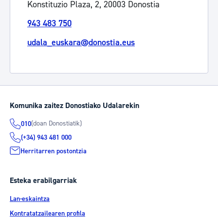
Konstituzio Plaza, 2, 20003 Donostia
943 483 750
udala_euskara@donostia.eus
Komunika zaitez Donostiako Udalarekin
(doan Donostiatik)
010
(+34) 943 481 000
Herritarren postontzia
Esteka erabilgarriak
Lan-eskaintza
Kontratatzailearen profila