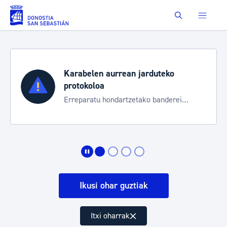
Eduki nagusira joan
Buscar
Karabelen aurrean jarduteko
protokoloa
Erreparatu hondartzetako banderei
egoeraren berri izateko
Ikusi ohar guztiak
Itxi oharrak