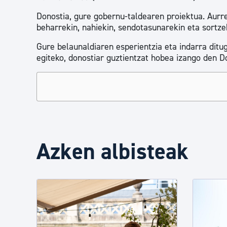
Donostia, gure gobernu-taldearen proiektua. Aurre
beharrekin, nahiekin, sendotasunarekin eta sortze
Gure belaunaldiaren esperientzia eta indarra ditug
egiteko, donostiar guztientzat hobea izango den D
Azken albisteak