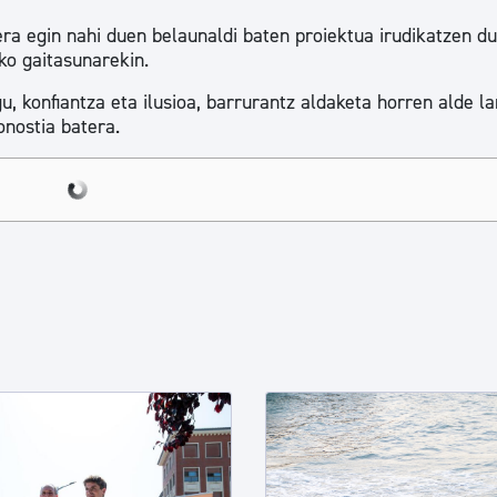
ra egin nahi duen belaunaldi baten proiektua irudikatzen du
ko gaitasunarekin.
u, konfiantza eta ilusioa, barrurantz aldaketa horren alde la
onostia batera.