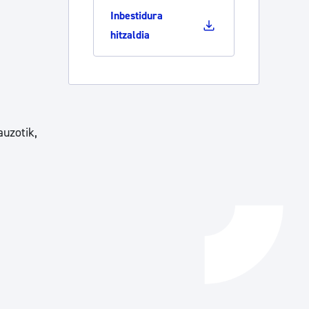
Inbestidura
Izapideen katalogoa
hitzaldia
Tramitaziorako laguntza
auzotik,