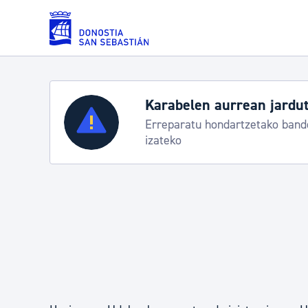
Eduki nagusira joan
Karabelen aurrean jarduteko proto
Zerbitzuak
Erreparatu hondartzetako banderei egoerar
izateko
Errolda eta gai pertsonalak
Gizarte-zerbitzuak
Mugikortasuna