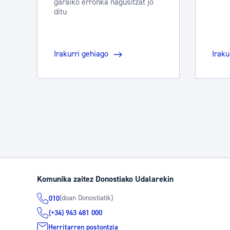
garaiko erronka nagusitzat jo
ditu
Irakurri gehiago
Iraku
Komunika zaitez Donostiako Udalarekin
(doan Donostiatik)
010
(+34) 943 481 000
Herritarren postontzia