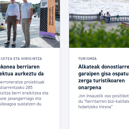
IZITZA ETA HIRIGINTZA
TURISMOA
akonea berriaren
Alkateak donostiarr
iektua aurkeztu da
garaipen gisa ospatu
zerga turistikoaren
berroneratze proiektuak
onarpena
tiarrentzako 285
izitza berri eraikitzea eta
Jon Insaustik oso positibot
une jasangarriago eta
du "herritarren bizi-kalitat
siboagoa sustatzen du
hobetzeko tresna"