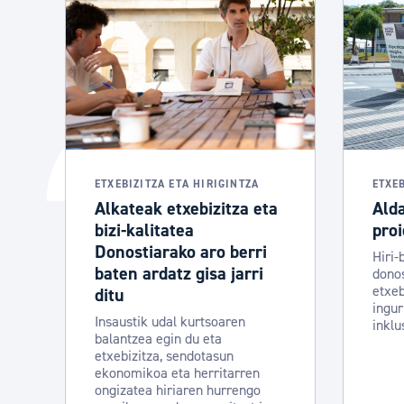
ETXEBIZITZA ETA HIRIGINTZA
ETXEB
Alkateak etxebizitza eta
Ald
bizi-kalitatea
pro
Donostiarako aro berri
Hiri-
baten ardatz gisa jarri
donos
etxeb
ditu
ingur
Insaustik udal kurtsoaren
inklu
balantzea egin du eta
etxebizitza, sendotasun
ekonomikoa eta herritarren
ongizatea hiriaren hurrengo