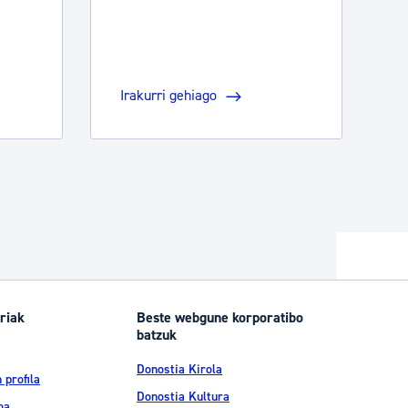
Irakurri gehiago
riak
Beste webgune korporatibo
batzuk
Donostia Kirola
 profila
Donostia Kultura
oa