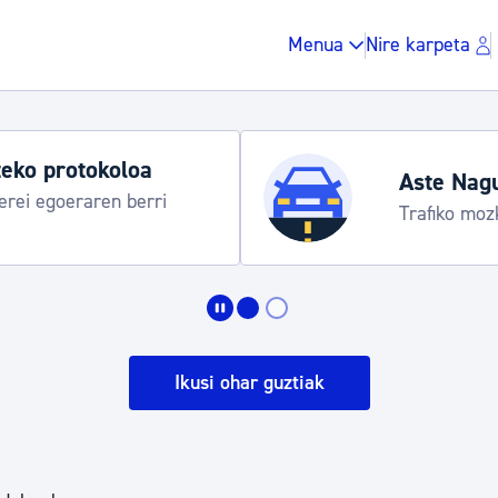
Menua
Nire karpeta
koloa
Aste Nagusia 2026
en berri
Trafiko mozketak eta ga
Zergak eta isunak
Etxebizitza eta hirig
Ikusi ohar guztiak
Gune publikoa, ho