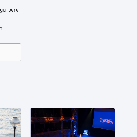
gu, bere
n