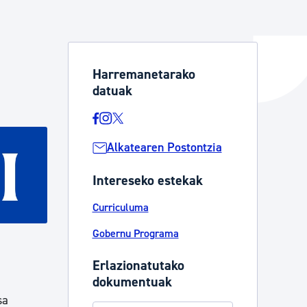
ta enplegua
Harremanetarako
datuak
ubideak eta bizikidetza
Alkatearen Postontzia
Intereseko estekak
Curriculuma
Gobernu Programa
Erlazionatutako
dokumentuak
sa