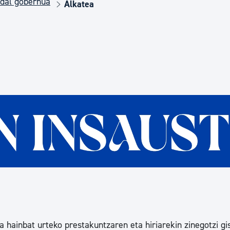
dal gobernua
Euskara
Alkatea
Garapen ekonomikoa e
Berdintasuna, Giza Esk
Kultura
Turismoa
a hainbat urteko prestakuntzaren eta hiriarekin zinegotzi gi