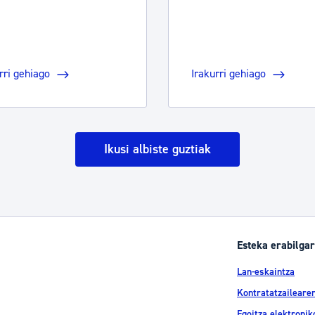
rri gehiago
Irakurri gehiago
Ikusi albiste guztiak
Esteka erabilgar
Lan-eskaintza
Kontratatzailearen
Egoitza elektronik