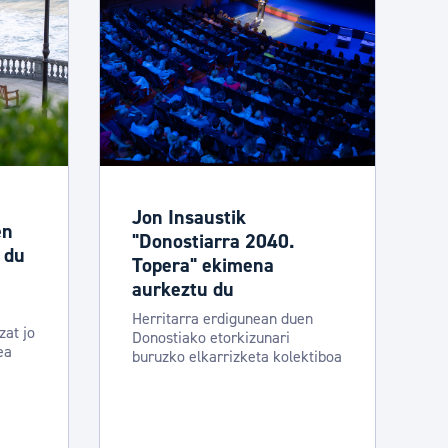
Jon Insaustik
en
"Donostiarra 2040.
 du
Topera" ekimena
aurkeztu du
Herritarra erdigunean duen
zat jo
Donostiako etorkizunari
ea
buruzko elkarrizketa kolektiboa