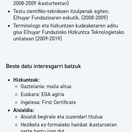
2008-2009 ikasturteetan)
Testu zientifiko-teknikoen itzulpenak egiten.
Elhuyar Fundazioaren eskutik. (2008-2009)
Terminologo eta hizkuntzen kudeaketaren aditu
gisa Elhuyar Fundazioko Hizkuntza Teknologietako
unitatean (2009-2019)
Beste datu interesgarri batzuk
Hizkuntzak:
Gaztelania: maila altua
Euskara: EGA agiria
Ingelesa: First Certificate
Aisialdia:
Aisialdi begirale eta zuzendari titulua
Heziketa ez-formaleko hainbat ikastaroetan
parte hartu izan dut