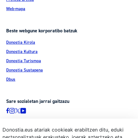
Web-mapa
Beste webgune korporatibo batzuk
Donostia Kirola
Donostia Kultura
Donostia Turismoa
Donostia Sustapena
Dbus
Sare sozialetan jarrai gaitzazu
Donostia.eus atariak cookieak erabiltzen ditu, eduki
pertsonalizatuak erakusteko, joerak aztertzeko eta