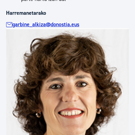
Harremanetarako
garbine_alkiza@donostia.eus