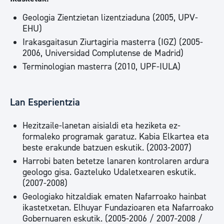
Geologia Zientzietan lizentziaduna (2005, UPV-
EHU)
Irakasgaitasun Ziurtagiria masterra (IGZ) (2005-
2006, Universidad Complutense de Madrid)
Terminologian masterra (2010, UPF-IULA)
Lan Esperientzia
Hezitzaile-lanetan aisialdi eta heziketa ez-
formaleko programak garatuz. Kabia Elkartea eta
beste erakunde batzuen eskutik. (2003-2007)
Harrobi baten betetze lanaren kontrolaren ardura
geologo gisa. Gazteluko Udaletxearen eskutik.
(2007-2008)
Geologiako hitzaldiak ematen Nafarroako hainbat
ikastetxetan. Elhuyar Fundazioaren eta Nafarroako
Gobernuaren eskutik. (2005-2006 / 2007-2008 /