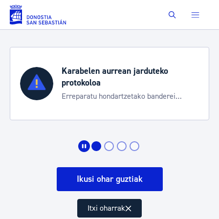
Eduki nagusira joan
Buscar
Karabelen aurrean jarduteko
protokoloa
Erreparatu hondartzetako banderei
egoeraren berri izateko
Ikusi ohar guztiak
Itxi oharrak