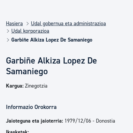
Hasiera
Udal gobernua eta administrazioa
Udal korporazioa
Garbiñe Alkiza Lopez De Samaniego
Garbiñe Alkiza Lopez De
Samaniego
Kargua:
Zinegotzia
Informazio Orokorra
Jaioteguna eta jaioterria:
1979/12/06 - Donostia
Ikasketak: