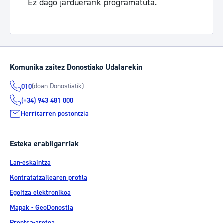
Ez dago jarduerarik programatuta.
Komunika zaitez Donostiako Udalarekin
(doan Donostiatik)
010
(+34) 943 481 000
Herritarren postontzia
Esteka erabilgarriak
Lan-eskaintza
Kontratatzailearen profila
Egoitza elektronikoa
Mapak - GeoDonostia
Prentsa-aretoa