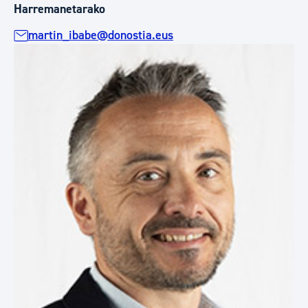
Harremanetarako
martin_ibabe@donostia.eus