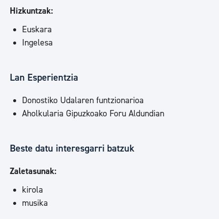
Hizkuntzak:
Euskara
Ingelesa
Lan Esperientzia
Donostiko Udalaren funtzionarioa
Aholkularia Gipuzkoako Foru Aldundian
Beste datu interesgarri batzuk
Zaletasunak:
kirola
musika