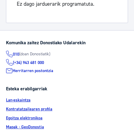
Ez dago jarduerarik programatuta.
Komunika zaitez Donostiako Udalarekin
(doan Donostiatik)
010
(+34) 943 481 000
Herritarren postontzia
Esteka erabilgarriak
Lan-eskaintza
Kontratatzailearen profila
Egoitza elektronikoa
Mapak - GeoDonostia