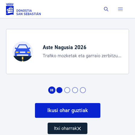
Eduki nagusira joan
Buscar
Aste Nagusia 2026
Trafiko mozketak eta garraio zerbitzu
bereziak
Ikusi ohar guztiak
Itxi oharrak