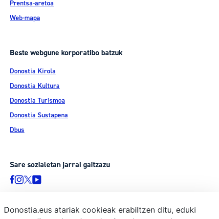
Prentsa-aretoa
Web-mapa
Beste webgune korporatibo batzuk
Donostia Kirola
Donostia Kultura
Donostia Turismoa
Donostia Sustapena
Dbus
Sare sozialetan jarrai gaitzazu
Donostia.eus atariak cookieak erabiltzen ditu, eduki