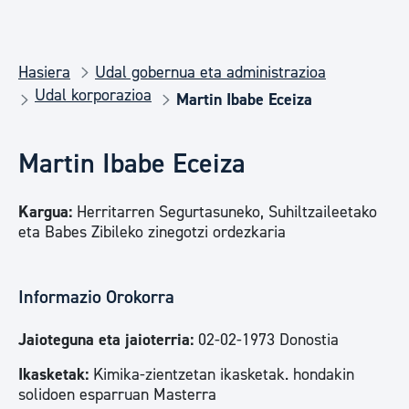
Hasiera
Udal gobernua eta administrazioa
Udal korporazioa
Martin Ibabe Eceiza
Martin Ibabe Eceiza
Kargua:
Herritarren Segurtasuneko, Suhiltzaileetako
eta Babes Zibileko zinegotzi ordezkaria
Informazio Orokorra
Jaioteguna eta jaioterria:
02-02-1973 Donostia
Ikasketak:
Kimika-zientzetan ikasketak. hondakin
solidoen esparruan Masterra