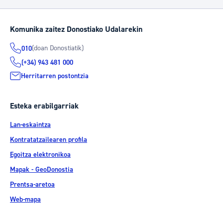
Komunika zaitez Donostiako Udalarekin
(doan Donostiatik)
010
(+34) 943 481 000
Herritarren postontzia
Esteka erabilgarriak
Lan-eskaintza
Kontratatzailearen profila
Egoitza elektronikoa
Mapak - GeoDonostia
Prentsa-aretoa
Web-mapa