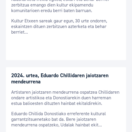
zerbitzua emango dien kultur ekipamendu
komunitarioen eredu berri baten barruan.
Kultur Etxeen sareak gaur egun, 30 urte ondoren,
eskaintzen dituen zerbitzuen azterketa eta behar
berriet...
2024. urtea, Eduardo Chillidaren jaiotzaren
mendeurrena
Artistaren jaiotzaren mendeurrena ospatzea Chillidaren
ondare artistikoa eta Donostiarekin duen harreman
estua balioesten dituzten hainbat ekitaldirekin.
Eduardo Chillida Donostiako erreferente kultural
garrantzitsuenetako bat da. Bere jaiotzaren
mendeurrena ospatzeko, Udalak hainbat ekit...