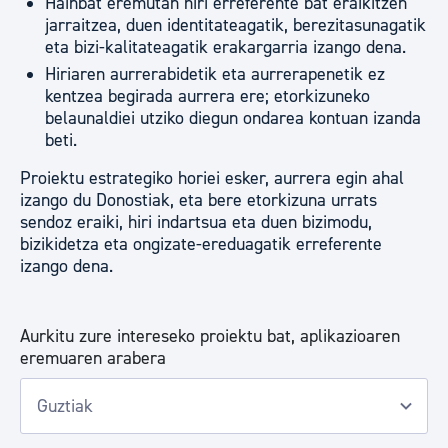
Hainbat eremutan hiri erreferente bat eraikitzen
jarraitzea, duen identitateagatik, berezitasunagatik
eta bizi-kalitateagatik erakargarria izango dena.
Hiriaren aurrerabidetik eta aurrerapenetik ez
kentzea begirada aurrera ere; etorkizuneko
belaunaldiei utziko diegun ondarea kontuan izanda
beti.
Proiektu estrategiko horiei esker, aurrera egin ahal
izango du Donostiak, eta bere etorkizuna urrats
sendoz eraiki, hiri indartsua eta duen bizimodu,
bizikidetza eta ongizate-ereduagatik erreferente
izango dena.
Aurkitu zure intereseko proiektu bat, aplikazioaren
eremuaren arabera