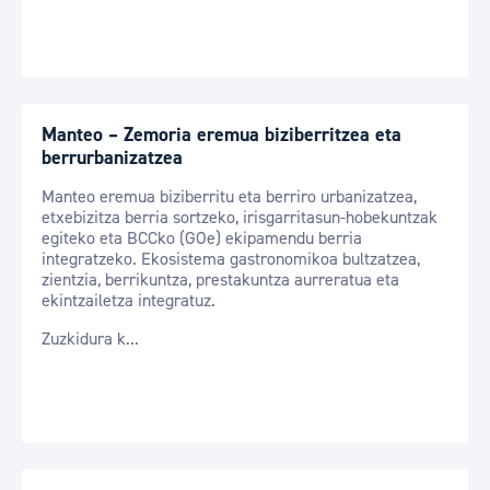
Manteo – Zemoria eremua biziberritzea eta
berrurbanizatzea
Manteo eremua biziberritu eta berriro urbanizatzea,
etxebizitza berria sortzeko, irisgarritasun-hobekuntzak
egiteko eta BCCko (GOe) ekipamendu berria
integratzeko. Ekosistema gastronomikoa bultzatzea,
zientzia, berrikuntza, prestakuntza aurreratua eta
ekintzailetza integratuz.
Zuzkidura k...