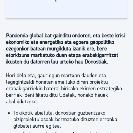
Pandemia global bat gainditu ondoren, eta beste krisi
ekonomiko eta energetiko eta egoera geopolitiko
ezegonkor batean murgilduta izanik ere, bere
etorkizuna markatuko duen etapa erabakigarritzat
ikusten du datorren lau urteko hau Donostiak.
Hori dela eta, gaur egun martxan dauden eta
legegintzaldi honetan amaituko diren proiektu
erabakigarriekin batera, hirirako ekimen estrategiko
berriak identifikatu ditu Udalak, honako hauek
ahalbidetzeko:
Tokikotik abiatuta, donostiar guztientzako
biziproiektu osoak bermatuko dituzten erronka
globalei aurre egitea.