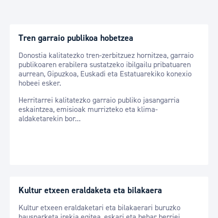
Tren garraio publikoa hobetzea
Donostia kalitatezko tren-zerbitzuez hornitzea, garraio
publikoaren erabilera sustatzeko ibilgailu pribatuaren
aurrean, Gipuzkoa, Euskadi eta Estatuarekiko konexio
hobeei esker.
Herritarrei kalitatezko garraio publiko jasangarria
eskaintzea, emisioak murrizteko eta klima-
aldaketarekin bor...
Kultur etxeen eraldaketa eta bilakaera
Kultur etxeen eraldaketari eta bilakaerari buruzko
hausnarketa irekia egitea, eskari eta behar berriei