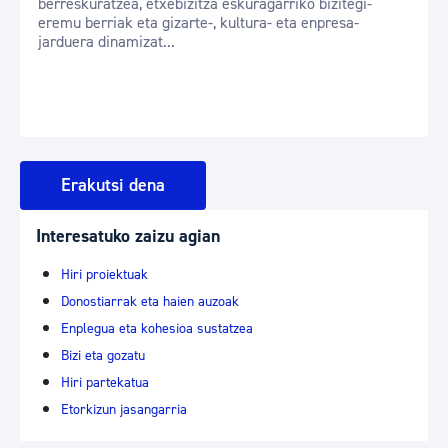
berreskuratzea, etxebizitza eskuragarriko bizitegi-
eremu berriak eta gizarte-, kultura- eta enpresa-
jarduera dinamizat...
Erakutsi dena
Interesatuko zaizu agian
Hiri proiektuak
Donostiarrak eta haien auzoak
Enplegua eta kohesioa sustatzea
Bizi eta gozatu
Hiri partekatua
Etorkizun jasangarria