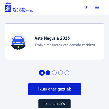
Eduki nagusira joan
Buscar
Aste Nagusia 2026
Trafiko mozketak eta garraio zerbitzu
bereziak
Ikusi ohar guztiak
Itxi oharrak