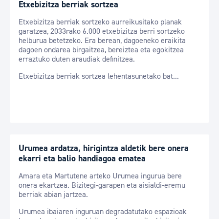
Etxebizitza berriak sortzea
Etxebizitza berriak sortzeko aurreikusitako planak
garatzea, 2033rako 6.000 etxebizitza berri sortzeko
helburua betetzeko. Era berean, dagoeneko eraikita
dagoen ondarea birgaitzea, bereiztea eta egokitzea
erraztuko duten araudiak definitzea.
Etxebizitza berriak sortzea lehentasunetako bat...
Urumea ardatza, hirigintza aldetik bere onera
ekarri eta balio handiagoa ematea
Amara eta Martutene arteko Urumea ingurua bere
onera ekartzea. Bizitegi-garapen eta aisialdi-eremu
berriak abian jartzea.
Urumea ibaiaren inguruan degradatutako espazioak