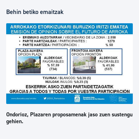
Behin betiko emaitzak
Ondorioz, Plazaren proposamenak jaso zuen sustengu
gehien.