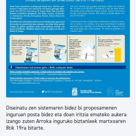
Diseinatu zen sistemaren bidez bi proposamenen
inguruan posta bidez eta doan iritzia emateko aukera
izango zuten Arroka inguruko biztanleek martxoaren
8tik 19ra bitarte.