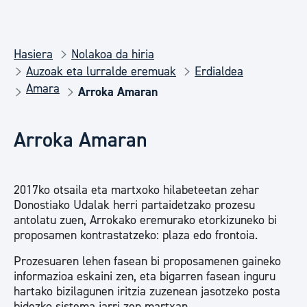
Hasiera
Nolakoa da hiria
Auzoak eta lurralde eremuak
Erdialdea
Amara
Arroka Amaran
Arroka Amaran
2017ko otsaila eta martxoko hilabeteetan zehar
Donostiako Udalak herri partaidetzako prozesu
antolatu zuen, Arrokako eremurako etorkizuneko bi
proposamen kontrastatzeko: plaza edo frontoia.
Prozesuaren lehen fasean bi proposamenen gaineko
informazioa eskaini zen, eta bigarren fasean inguru
hartako bizilagunen iritzia zuzenean jasotzeko posta
bidezko sistema jarri zen martxan.