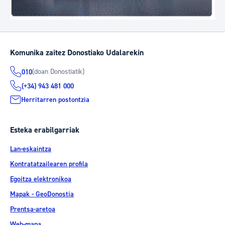
Komunika zaitez Donostiako Udalarekin
(doan Donostiatik)
010
(+34) 943 481 000
Herritarren postontzia
Esteka erabilgarriak
Lan-eskaintza
Kontratatzailearen profila
Egoitza elektronikoa
Mapak - GeoDonostia
Prentsa-aretoa
Web-mapa