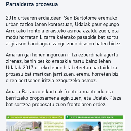
Partaidetza prozesua
2016 urtearen erdialdean, San Bartolome eremuko
urbanizazioa lanen kontestuan, Udalak gaur egungo
Arrokako frontoia eraisteko asmoa azaldu zuen, eta
modu horretan Lizarra kalerako pasabide bat sortu
argitasun handiagoa izango zuen diseinu baten bidez.
Amaran gai honen inguruan iritzi ezberdinak agertu
zirenez, behin betiko erabakia hartu baino lehen
Udalak 2017 urteko lehen hilabeteetan partaidetza
prozesu bat martxan jarri zuen, eremu horretan bizi
diren pertsonen iritzia ezagutzeko asmoz.
Amara Bai auzo elkarteak frontoia mantendu eta
berritzeko proposamena egin zuen, eta Udalak Plaza
bat sortzea proposatu zuen frontoiaren ordez.