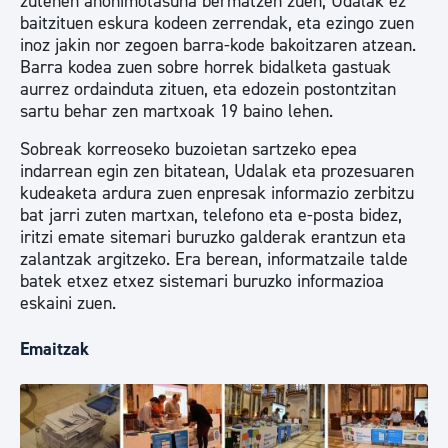
zutenen anonimotasuna bermatzen zuen, Udalak ez
baitzituen eskura kodeen zerrendak, eta ezingo zuen
inoz jakin nor zegoen barra-kode bakoitzaren atzean.
Barra kodea zuen sobre horrek bidalketa gastuak
aurrez ordainduta zituen, eta edozein postontzitan
sartu behar zen martxoak 19 baino lehen.
Sobreak korreoseko buzoietan sartzeko epea
indarrean egin zen bitatean, Udalak eta prozesuaren
kudeaketa ardura zuen enpresak informazio zerbitzu
bat jarri zuten martxan, telefono eta e-posta bidez,
iritzi emate sitemari buruzko galderak erantzun eta
zalantzak argitzeko. Era berean, informatzaile talde
batek etxez etxez sistemari buruzko informazioa
eskaini zuen.
Emaitzak