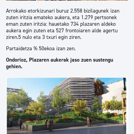
Arrokako etorkizunari buruz 2.558 bizilagunek izan
zuten iritzia emateko aukera, eta 1.279 pertsonek
eman zuten iritzia: hauetako 734 plazaren aldeko
aukera egin zuten eta 527 frontoiaren alde agertu
ziren.5 nulo eta 3 txuri egin ziren.
Partaidetza % 50ekoa izan zen.
Ondorioz, Plazaren aukerak jaso zuen sustengu
gehien.