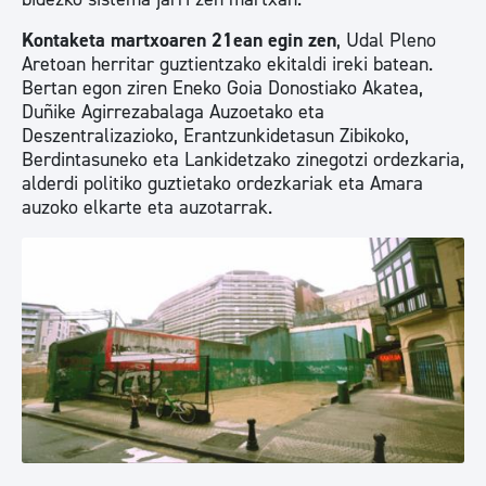
Kontaketa martxoaren 21ean egin zen
, Udal Pleno
Aretoan herritar guztientzako ekitaldi ireki batean.
Bertan egon ziren Eneko Goia Donostiako Akatea,
Duñike Agirrezabalaga Auzoetako eta
Deszentralizazioko, Erantzunkidetasun Zibikoko,
Berdintasuneko eta Lankidetzako zinegotzi ordezkaria,
alderdi politiko guztietako ordezkariak eta Amara
auzoko elkarte eta auzotarrak.