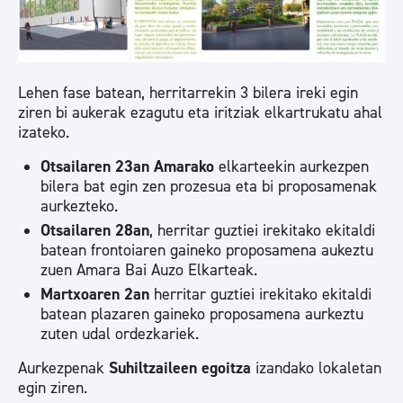
Lehen fase batean, herritarrekin 3 bilera ireki egin
ziren bi aukerak ezagutu eta iritziak elkartrukatu ahal
izateko.
Otsailaren 23an Amarako
elkarteekin aurkezpen
bilera bat egin zen prozesua eta bi proposamenak
aurkezteko.
Otsailaren 28an
, herritar guztiei irekitako ekitaldi
batean frontoiaren gaineko proposamena aukeztu
zuen Amara Bai Auzo Elkarteak.
Martxoaren 2an
herritar guztiei irekitako ekitaldi
batean plazaren gaineko proposamena aurkeztu
zuten udal ordezkariek.
Aurkezpenak
Suhiltzaileen egoitza
izandako lokaletan
egin ziren.