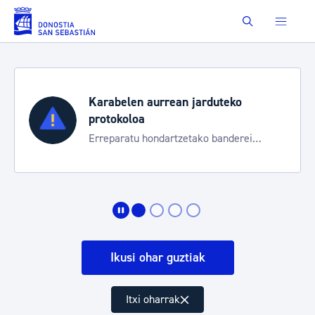
Eduki nagusira joan
Buscar
Aste Nagusia 2026
Trafiko mozketak eta garraio zerbitzu
bereziak
Ikusi ohar guztiak
Itxi oharrak