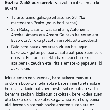
Guztira 2.558 auzotarrek
izan zuten iritzia emateko
aukera:
16 urte baino gehiago zituztenak 2017ko
martxoaren 7rako (egun hori barne)
San Roke, Lizarra, Osasuniturri, Autonomia,
Arroka, Amara eta Amara Gaineko kaleetan eta
Easo eta Arroka plazetan erroldatuta zeudenak.
Baldintza hauek betetzen zituen bizilagun
bakoitzak gutun pertsonalizatu bat jaso zuen bere
etxean. Bertan, proiektu bakoitzari buruzko
azalpenak zeuden eta iritzia emateko papeleta, bi
aukerekin.
Iritzia eman nahi zuenak, bere aukera markatu
ondoren boto-txartela sobre batean sartu eta sobre
hori barra-kode bat zuen beste sobre batean sartu
beharra zeukan: bizilagun bakoitzak bere kodea zuen
eta bozka ez errepikatzeko garantia zen hori, baina
aldi berean sistemak bozka ematen zuten eta ez