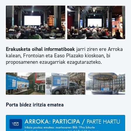
Erakusketa oihal informatiboak
jarri ziren ere Arroka
kalean, Frontoian eta Easo Plazako kioskoan, bi
proposamenen ezaugarriak ezagutarazteko.
Porta bidez iritzia ematea