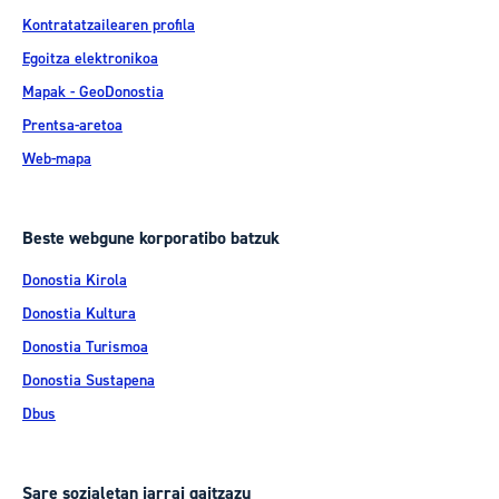
Kontratatzailearen profila
Egoitza elektronikoa
Mapak - GeoDonostia
Prentsa-aretoa
Web-mapa
Beste webgune korporatibo batzuk
Donostia Kirola
Donostia Kultura
Donostia Turismoa
Donostia Sustapena
Dbus
Sare sozialetan jarrai gaitzazu