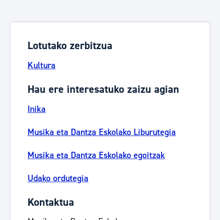
Lotutako zerbitzua
Kultura
Hau ere interesatuko zaizu agian
Inika
Musika eta Dantza Eskolako Liburutegia
Musika eta Dantza Eskolako egoitzak
Udako ordutegia
Kontaktua