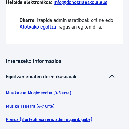
Helbide elektronikoa:
info@donostiaeskola.eus
Oharra
: izapide administratiboak online edo
Atotxako egoitza
nagusian egiten dira.
Intereseko informazioa
Egoitzan ematen diren ikasgaiak
Musika eta Mugimendua (3-5 urte)
Musika Tailerra (6-7 urte)
Pianoa (8 urtetik aurrera, adin mugarik gabe)