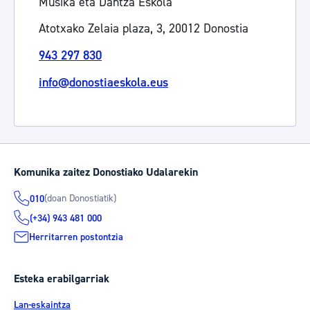
Musika eta Dantza Eskola
Atotxako Zelaia plaza, 3, 20012 Donostia
943 297 830
info@donostiaeskola.eus
Komunika zaitez Donostiako Udalarekin
(doan Donostiatik)
010
(+34) 943 481 000
Herritarren postontzia
Esteka erabilgarriak
Lan-eskaintza