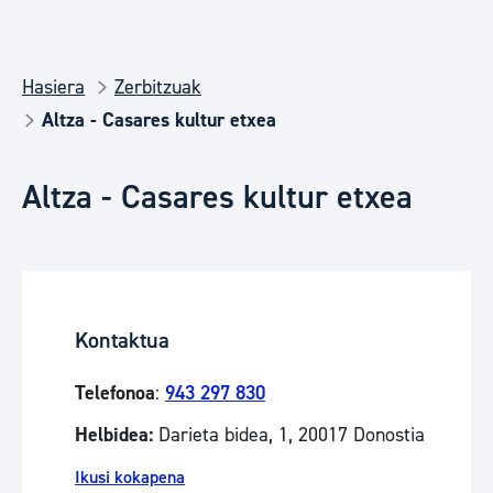
Hasiera
Zerbitzuak
Altza - Casares kultur etxea
Altza - Casares kultur etxea
Kontaktua
Telefonoa
:
943 297 830
Helbidea:
Darieta bidea, 1, 20017 Donostia
Ikusi kokapena