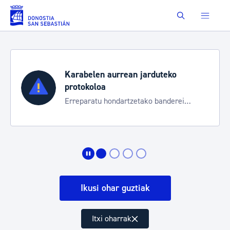
Eduki nagusira joan
Buscar
Karabelen aurrean jarduteko
protokoloa
Erreparatu hondartzetako banderei
egoeraren berri izateko
Ikusi ohar guztiak
Itxi oharrak