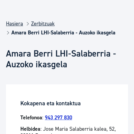
Hasiera
Zerbitzuak
Amara Berri LHI-Salaberria - Auzoko ikasgela
Amara Berri LHI-Salaberria -
Auzoko ikasgela
Kokapena eta kontaktua
Telefonoa
:
943 297 830
Helbidea
: Jose Maria Salaberria kalea, 52,