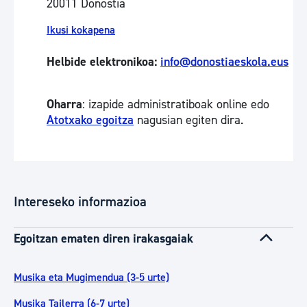
20011 Donostia
Ikusi kokapena
Helbide elektronikoa:
info@donostiaeskola.eus
Oharra
: izapide administratiboak online edo
Atotxako egoitza
nagusian egiten dira.
Intereseko informazioa
Egoitzan ematen diren irakasgaiak
Musika eta Mugimendua (3-5 urte)
Musika Tailerra (6-7 urte)