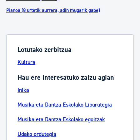
Pianoa (8 urtetik aurrera, adin mugarik gabe)
Lotutako zerbitzua
Kultura
Hau ere interesatuko zaizu agian
Inika
Musika eta Dantza Eskolako Liburutegia
Musika eta Dantza Eskolako egoitzak
Udako ordutegia