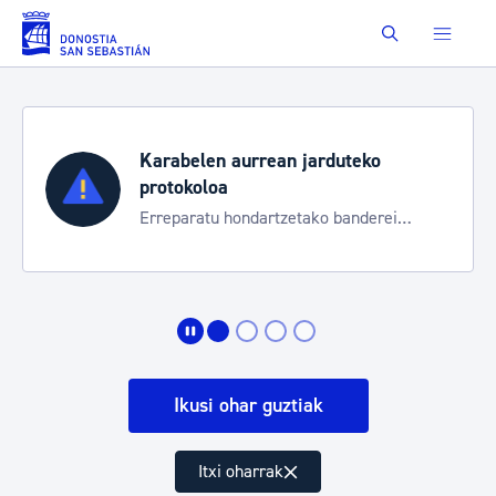
Eduki nagusira joan
Buscar
Karabelen aurrean jarduteko
protokoloa
Erreparatu hondartzetako banderei
egoeraren berri izateko
Ikusi ohar guztiak
Itxi oharrak