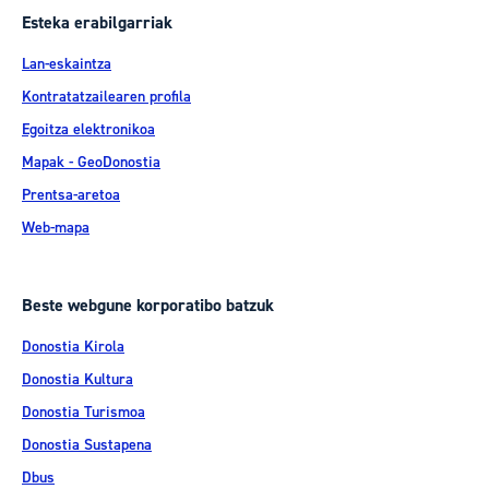
Esteka erabilgarriak
Lan-eskaintza
Kontratatzailearen profila
Egoitza elektronikoa
Mapak - GeoDonostia
Prentsa-aretoa
Web-mapa
Beste webgune korporatibo batzuk
Donostia Kirola
Donostia Kultura
Donostia Turismoa
Donostia Sustapena
Dbus