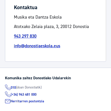
Kontaktua
Musika eta Dantza Eskola
Atotxako Zelaia plaza, 3, 20012 Donostia
943 297 830
info@donostiaeskola.eus
Komunika zaitez Donostiako Udalarekin
(doan Donostiatik)
010
(+34) 943 481 000
Herritarren postontzia