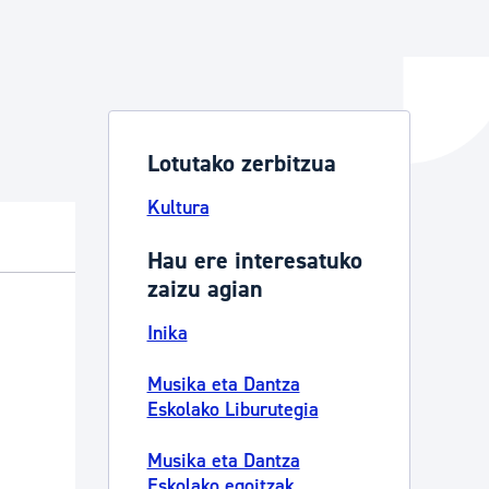
ta enplegua
Lotutako zerbitzua
ubideak eta bizikidetza
Kultura
Hau ere interesatuko
zaizu agian
Inika
Musika eta Dantza
Eskolako Liburutegia
Musika eta Dantza
Eskolako egoitzak