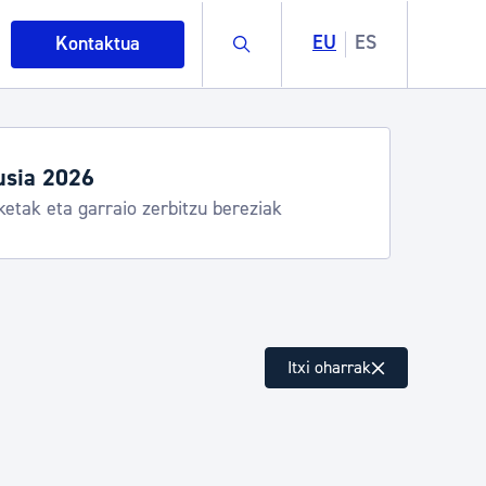
Buscar
EU
ES
Kontaktua
usia 2026
ketak eta garraio zerbitzu bereziak
intza
Itxi oharrak
ndakinak eta ingurumena