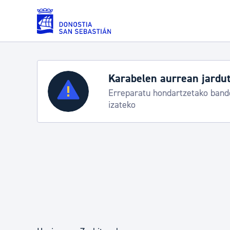
Eduki nagusira joan
Karabelen aurrean jardut
Zerbitzuak
Erreparatu hondartzetako bande
izateko
Errolda eta gai pertsonalak
Gizarte-zerbitzuak
Mugikortasuna