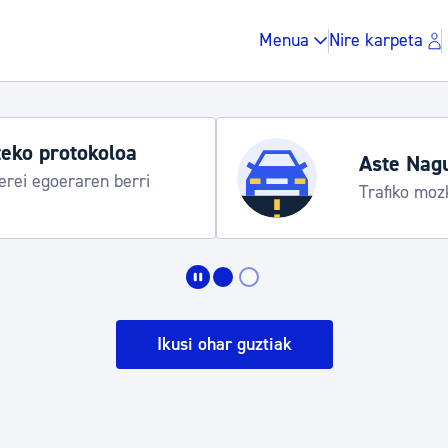
Menua
Nire karpeta
eko protokoloa
Aste Nag
rei egoeraren berri
Trafiko moz
Zergak eta isunak
Etxebizitza eta hirig
Ikusi ohar guztiak
Gune publikoa, ho