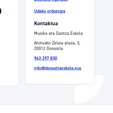
Izapideen katalogoa
Udako ordutegia
Kontaktua
Tramitaziorako laguntza
Musika eta Dantza Eskola
Atotxako Zelaia plaza, 3,
20012 Donostia
943 297 830
info@donostiaeskola.eus