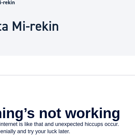
Euskara
i-rekin
ta Mi-rekin
Garapen ekonomikoa e
Berdintasuna, Giza Esk
Kultura
Turismoa