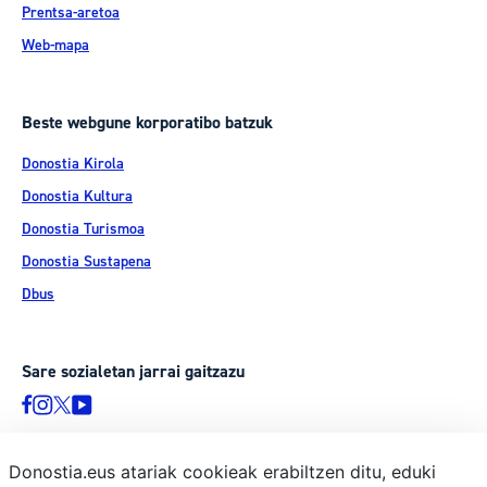
Prentsa-aretoa
Web-mapa
Beste webgune korporatibo batzuk
Donostia Kirola
Donostia Kultura
Donostia Turismoa
Donostia Sustapena
Dbus
Sare sozialetan jarrai gaitzazu
Donostia.eus atariak cookieak erabiltzen ditu, eduki