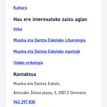
Kultura
Hau ere interesatuko zaizu agian
Inika
Musika eta Dantza Eskolako Liburutegia
Musika eta Dantza Eskolako egoitzak
Udako ordutegia
Kontaktua
Musika eta Dantza Eskola
Atotxako Zelaia plaza, 3, 20012 Donostia
943 297 830