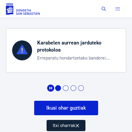
Eduki nagusira joan
Buscar
Karabelen aurrean jarduteko
protokoloa
Erreparatu hondartzetako banderei
egoeraren berri izateko
Ikusi ohar guztiak
Itxi oharrak