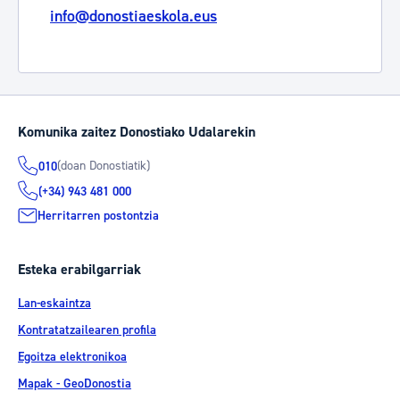
info@donostiaeskola.eus
Komunika zaitez Donostiako Udalarekin
(doan Donostiatik)
010
(+34) 943 481 000
Herritarren postontzia
Esteka erabilgarriak
Lan-eskaintza
Kontratatzailearen profila
Egoitza elektronikoa
Mapak - GeoDonostia