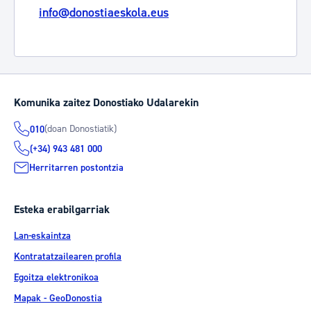
info@donostiaeskola.eus
Komunika zaitez Donostiako Udalarekin
(doan Donostiatik)
010
(+34) 943 481 000
Herritarren postontzia
Esteka erabilgarriak
Lan-eskaintza
Kontratatzailearen profila
Egoitza elektronikoa
Mapak - GeoDonostia