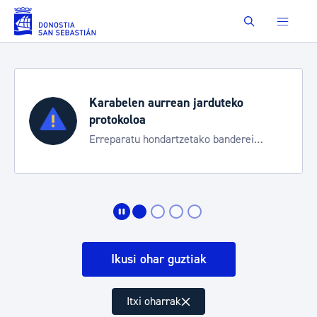
Eduki nagusira joan
Buscar
Karabelen aurrean jarduteko
protokoloa
Erreparatu hondartzetako banderei
egoeraren berri izateko
Ikusi ohar guztiak
Itxi oharrak