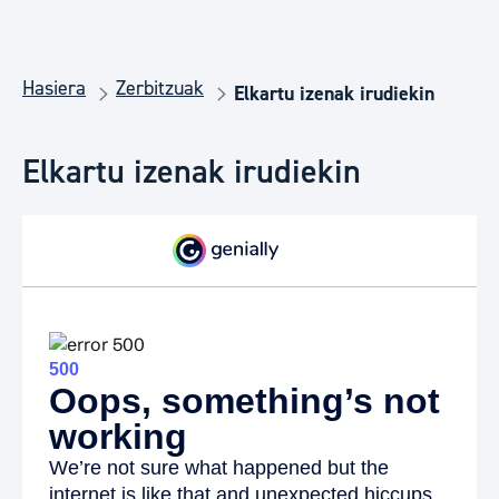
Hasiera
Zerbitzuak
Elkartu izenak irudiekin
Elkartu izenak irudiekin