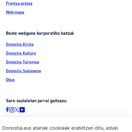
Prentsa-aretoa
Web-mapa
Beste webgune korporatibo batzuk
Donostia Kirola
Donostia Kultura
Donostia Turismoa
Donostia Sustapena
Dbus
Sare sozialetan jarrai gaitzazu
Donostia.eus atariak cookieak erabiltzen ditu, eduki