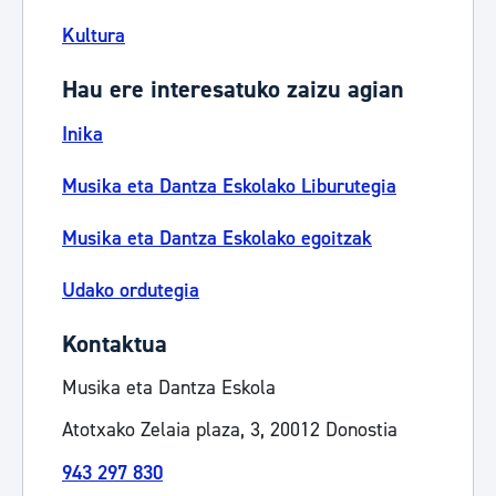
Kultura
Hau ere interesatuko zaizu agian
Inika
Musika eta Dantza Eskolako Liburutegia
Musika eta Dantza Eskolako egoitzak
Udako ordutegia
Kontaktua
Musika eta Dantza Eskola
Atotxako Zelaia plaza, 3, 20012 Donostia
943 297 830