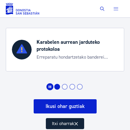
Eduki nagusira joan
Buscar
Karabelen aurrean jarduteko
protokoloa
Erreparatu hondartzetako banderei
egoeraren berri izateko
Ikusi ohar guztiak
Itxi oharrak