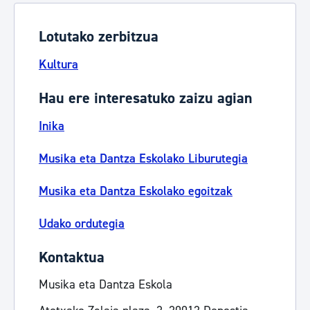
Lotutako zerbitzua
Kultura
Hau ere interesatuko zaizu agian
Inika
Musika eta Dantza Eskolako Liburutegia
Musika eta Dantza Eskolako egoitzak
Udako ordutegia
Kontaktua
Musika eta Dantza Eskola