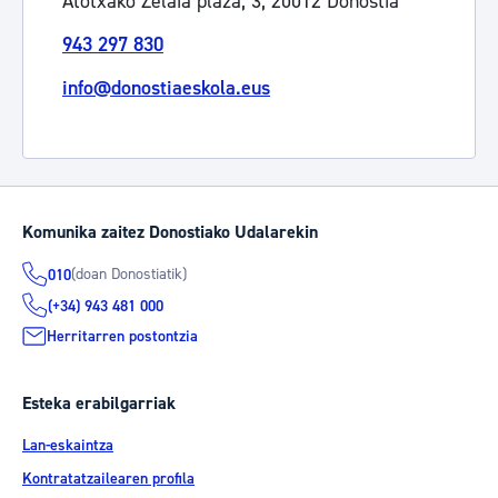
Atotxako Zelaia plaza, 3, 20012 Donostia
943 297 830
info@donostiaeskola.eus
Komunika zaitez Donostiako Udalarekin
(doan Donostiatik)
010
(+34) 943 481 000
Herritarren postontzia
Esteka erabilgarriak
Lan-eskaintza
Kontratatzailearen profila