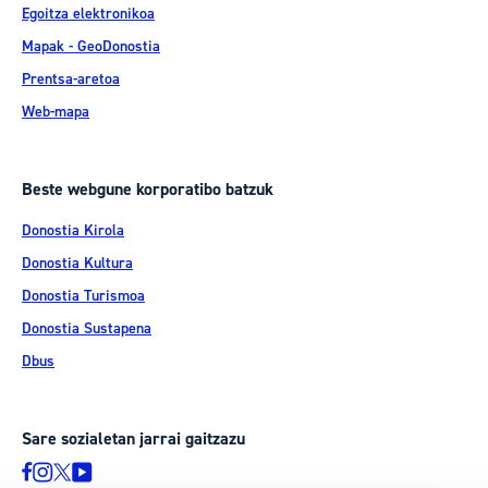
Egoitza elektronikoa
Mapak - GeoDonostia
Prentsa-aretoa
Web-mapa
Beste webgune korporatibo batzuk
Donostia Kirola
Donostia Kultura
Donostia Turismoa
Donostia Sustapena
Dbus
Sare sozialetan jarrai gaitzazu