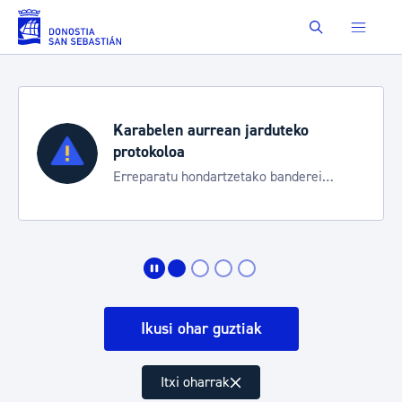
Eduki nagusira joan
Buscar
Karabelen aurrean jarduteko
protokoloa
Erreparatu hondartzetako banderei
egoeraren berri izateko
Ikusi ohar guztiak
Itxi oharrak