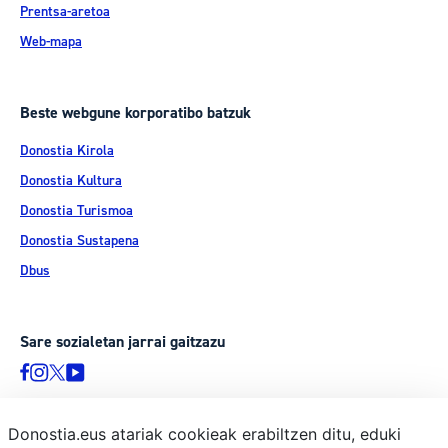
Prentsa-aretoa
Web-mapa
Beste webgune korporatibo batzuk
Donostia Kirola
Donostia Kultura
Donostia Turismoa
Donostia Sustapena
Dbus
Sare sozialetan jarrai gaitzazu
Donostia.eus atariak cookieak erabiltzen ditu, eduki