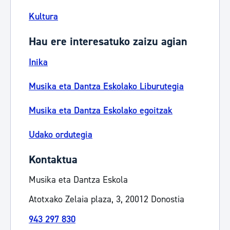
Kultura
Hau ere interesatuko zaizu agian
Inika
Musika eta Dantza Eskolako Liburutegia
Musika eta Dantza Eskolako egoitzak
Udako ordutegia
Kontaktua
Musika eta Dantza Eskola
Atotxako Zelaia plaza, 3, 20012 Donostia
943 297 830