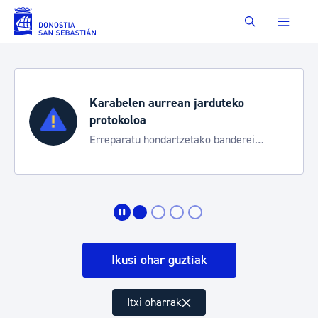
Eduki nagusira joan
Buscar
Karabelen aurrean jarduteko
protokoloa
Erreparatu hondartzetako banderei
egoeraren berri izateko
Ikusi ohar guztiak
Itxi oharrak