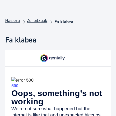
Hasiera
Zerbitzuak
Fa klabea
Fa klabea