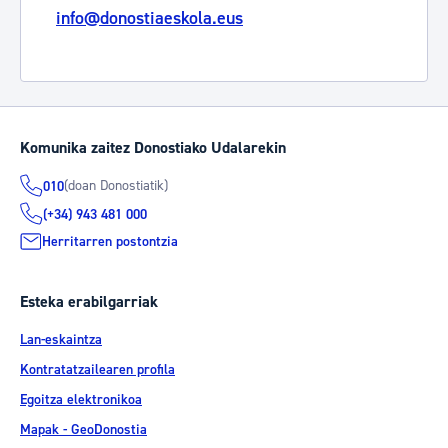
info@donostiaeskola.eus
Komunika zaitez Donostiako Udalarekin
(doan Donostiatik)
010
(+34) 943 481 000
Herritarren postontzia
Esteka erabilgarriak
Lan-eskaintza
Kontratatzailearen profila
Egoitza elektronikoa
Mapak - GeoDonostia