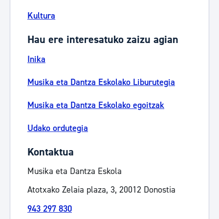
Kultura
Hau ere interesatuko zaizu agian
Inika
Musika eta Dantza Eskolako Liburutegia
Musika eta Dantza Eskolako egoitzak
Udako ordutegia
Kontaktua
Musika eta Dantza Eskola
Atotxako Zelaia plaza, 3, 20012 Donostia
943 297 830