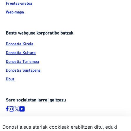
Prentsa-aretoa
Web-mapa
Beste webgune korporatibo batzuk
Donostia Kirola
Donostia Kultura
Donostia Turismoa
Donostia Sustapena
Dbus
Sare sozialetan jarrai gaitzazu
Donostia.eus atariak cookieak erabiltzen ditu, eduki