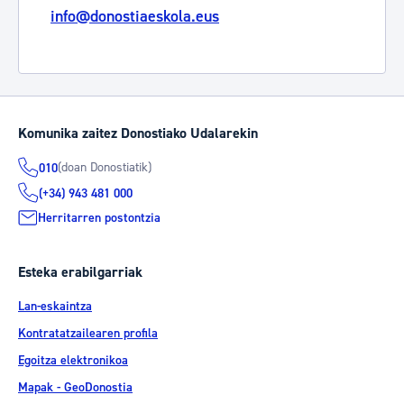
info@donostiaeskola.eus
Komunika zaitez Donostiako Udalarekin
(doan Donostiatik)
010
(+34) 943 481 000
Herritarren postontzia
Esteka erabilgarriak
Lan-eskaintza
Kontratatzailearen profila
Egoitza elektronikoa
Mapak - GeoDonostia