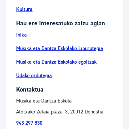
Kultura
Hau ere interesatuko zaizu agian
Inika
Musika eta Dantza Eskolako Liburutegia
Musika eta Dantza Eskolako egoitzak
Udako ordutegia
Kontaktua
Musika eta Dantza Eskola
Atotxako Zelaia plaza, 3, 20012 Donostia
943 297 830