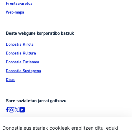
Prentsa-aretoa
Web-mapa
Beste webgune korporatibo batzuk
Donostia Kirola
Donostia Kultura
Donostia Turismoa
Donostia Sustapena
Dbus
Sare sozialetan jarrai gaitzazu
Donostia.eus atariak cookieak erabiltzen ditu, eduki