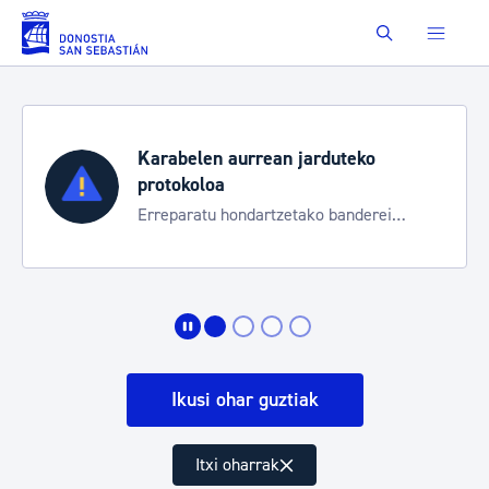
Eduki nagusira joan
Buscar
Karabelen aurrean jarduteko
protokoloa
Erreparatu hondartzetako banderei
egoeraren berri izateko
Ikusi ohar guztiak
Itxi oharrak