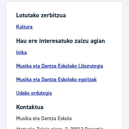
Lotutako zerbitzua
Kultura
Hau ere interesatuko zaizu agian
Inika
Musika eta Dantza Eskolako Liburutegia
Musika eta Dantza Eskolako egoitzak
Udako ordutegia
Kontaktua
Musika eta Dantza Eskola