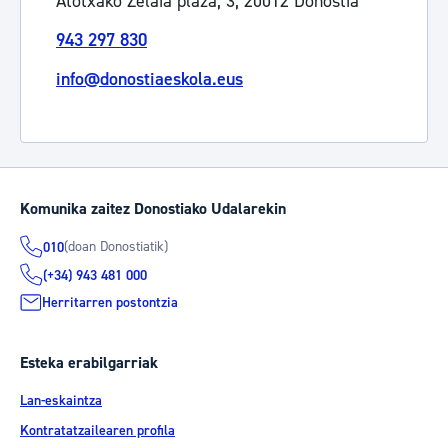
Atotxako Zelaia plaza, 3, 20012 Donostia
943 297 830
info@donostiaeskola.eus
Komunika zaitez Donostiako Udalarekin
(doan Donostiatik)
010
(+34) 943 481 000
Herritarren postontzia
Esteka erabilgarriak
Lan-eskaintza
Kontratatzailearen profila