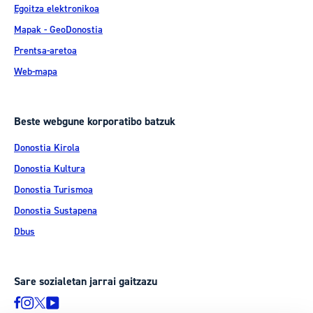
Egoitza elektronikoa
Mapak - GeoDonostia
Prentsa-aretoa
Web-mapa
Beste webgune korporatibo batzuk
Donostia Kirola
Donostia Kultura
Donostia Turismoa
Donostia Sustapena
Dbus
Sare sozialetan jarrai gaitzazu