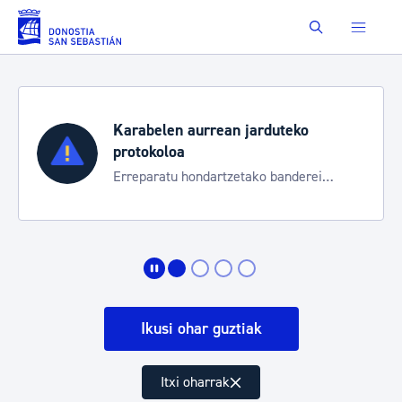
Eduki nagusira joan
Buscar
Karabelen aurrean jarduteko
protokoloa
Erreparatu hondartzetako banderei
egoeraren berri izateko
Ikusi ohar guztiak
Itxi oharrak