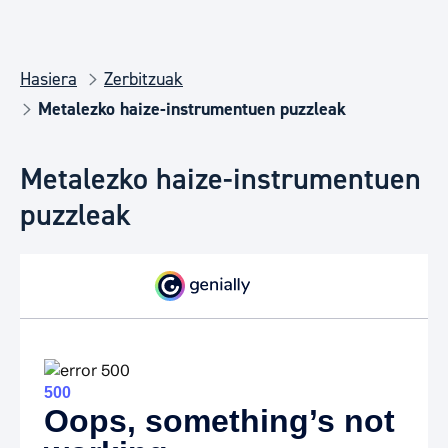
Hasiera
Zerbitzuak
Metalezko haize-instrumentuen puzzleak
Metalezko haize-instrumentuen
puzzleak