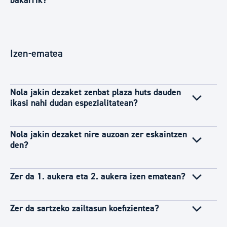
bakarrik?
Izen-ematea
Nola jakin dezaket zenbat plaza huts dauden
ikasi nahi dudan espezialitatean?
Nola jakin dezaket nire auzoan zer eskaintzen
den?
Zer da 1. aukera eta 2. aukera izen ematean?
Zer da sartzeko zailtasun koefizientea?