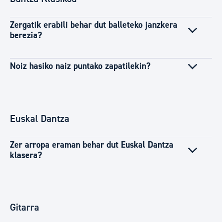
Zergatik erabili behar dut balleteko janzkera
berezia?
Noiz hasiko naiz puntako zapatilekin?
Euskal Dantza
Zer arropa eraman behar dut Euskal Dantza
klasera?
Gitarra