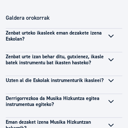
Galdera orokorrak
Zenbat urteko ikasleek eman dezakete izena
Eskolan?
Zenbat urte izan behar ditu, gutxienez, ikasle
batek instrumentu bat ikasten hasteko?
Uzten al die Eskolak instrumenturik ikasleei?
Derrigorrezkoa da Musika Hizkuntza egitea
instrumentua egiteko?
Eman dezaket izena Musika Hizkuntzan