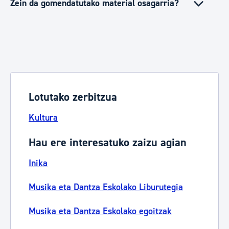
Zein da gomendatutako material osagarria?
Lotutako zerbitzua
Kultura
Hau ere interesatuko zaizu agian
Inika
Musika eta Dantza Eskolako Liburutegia
Musika eta Dantza Eskolako egoitzak