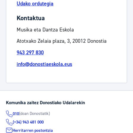
Udako ordutegia
Kontaktua
Musika eta Dantza Eskola
Atotxako Zelaia plaza, 3, 20012 Donostia
943 297 830
info@donostiaeskola.eus
Komunika zaitez Donostiako Udalarekin
(doan Donostiatik)
010
(+34) 943 481 000
Herritarren postontzia