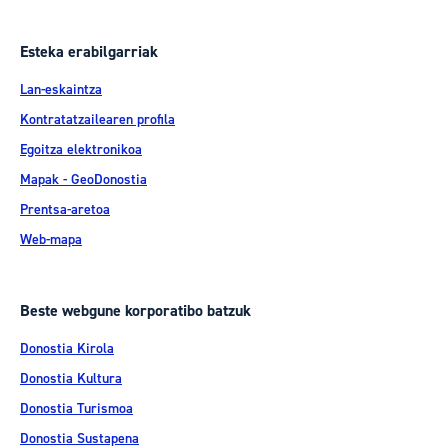
Esteka erabilgarriak
Lan-eskaintza
Kontratatzailearen profila
Egoitza elektronikoa
Mapak - GeoDonostia
Prentsa-aretoa
Web-mapa
Beste webgune korporatibo batzuk
Donostia Kirola
Donostia Kultura
Donostia Turismoa
Donostia Sustapena