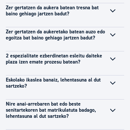
Zer gertatzen da aukera batean tresna bat
baino gehiago jartzen badut?
Zer gertatzen da aukeretako batean auzo edo
egoitza bat baino gehiago jartzen badut?
2 espezialitate ezberdinetan esleitu daiteke
plaza izen emate prozesu batean?
Eskolako ikaslea banaiz, lehentasuna al dut
sartzeko?
Nire anai-arrebaren bat edo beste
senitartekoren bat matrikulatuta badago,
lehentasuna al dut sartzeko?