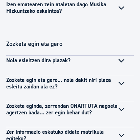
Izen ematearen zein ataletan dago Musika
Hizkuntzako eskaintza?
Zozketa egin eta gero
Nola esleitzen dira plazak?
Zozketa egin eta gero... nola dakit niri plaza
esleitu zaidan ala ez?
Zozketa eginda, zerrendan ONARTUTA nagoela
agertzen bada... zer egin behar dut?
Zer informazio eskatuko didate matrikula
egiteko?