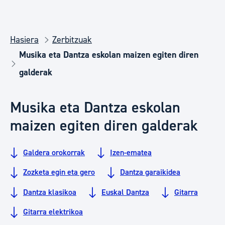
Hasiera
Zerbitzuak
Musika eta Dantza eskolan maizen egiten diren
galderak
Musika eta Dantza eskolan
maizen egiten diren galderak
Galdera orokorrak
Izen-ematea
Zozketa egin eta gero
Dantza garaikidea
Dantza klasikoa
Euskal Dantza
Gitarra
Gitarra elektrikoa