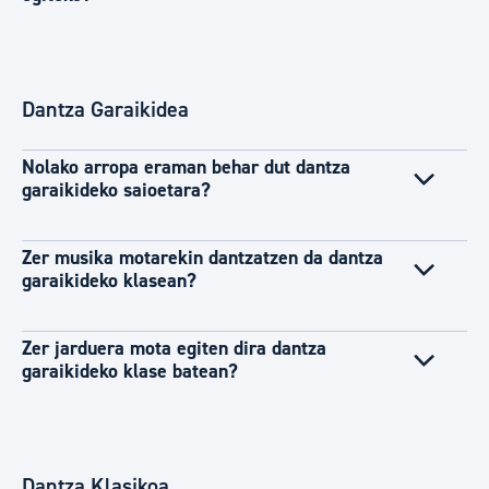
Dantza Garaikidea
Nolako arropa eraman behar dut dantza
garaikideko saioetara?
Zer musika motarekin dantzatzen da dantza
garaikideko klasean?
Zer jarduera mota egiten dira dantza
garaikideko klase batean?
Dantza Klasikoa