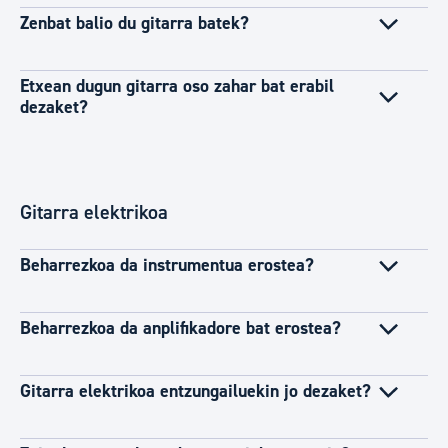
Zenbat balio du gitarra batek?
Etxean dugun gitarra oso zahar bat erabil
dezaket?
Gitarra elektrikoa
Beharrezkoa da instrumentua erostea?
Beharrezkoa da anplifikadore bat erostea?
Gitarra elektrikoa entzungailuekin jo dezaket?