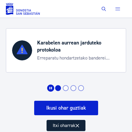
Eduki nagusira joan
Buscar
Karabelen aurrean jarduteko
protokoloa
Erreparatu hondartzetako banderei
egoeraren berri izateko
Ikusi ohar guztiak
Itxi oharrak