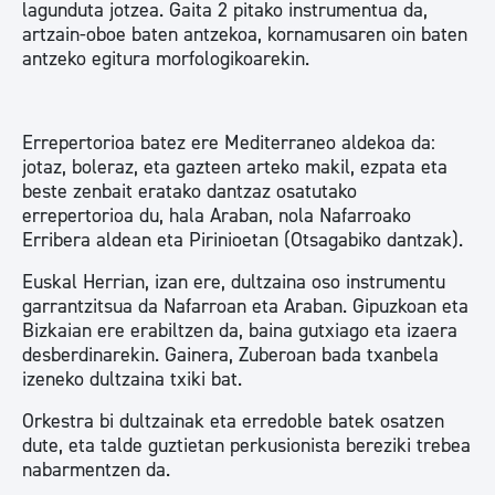
lagunduta jotzea. Gaita 2 pitako instrumentua da,
artzain-oboe baten antzekoa, kornamusaren oin baten
antzeko egitura morfologikoarekin.
Errepertorioa batez ere Mediterraneo aldekoa da:
jotaz, boleraz, eta gazteen arteko makil, ezpata eta
beste zenbait eratako dantzaz osatutako
errepertorioa du, hala Araban, nola Nafarroako
Erribera aldean eta Pirinioetan (Otsagabiko dantzak).
Euskal Herrian, izan ere, dultzaina oso instrumentu
garrantzitsua da Nafarroan eta Araban. Gipuzkoan eta
Bizkaian ere erabiltzen da, baina gutxiago eta izaera
desberdinarekin. Gainera, Zuberoan bada txanbela
izeneko dultzaina txiki bat.
Orkestra bi dultzainak eta erredoble batek osatzen
dute, eta talde guztietan perkusionista bereziki trebea
nabarmentzen da.