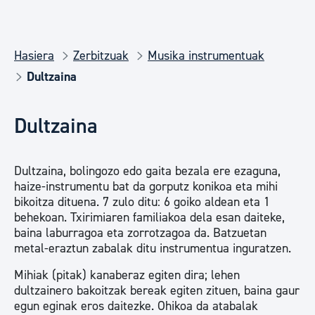
Hasiera
Zerbitzuak
Musika instrumentuak
Dultzaina
Dultzaina
Dultzaina, bolingozo edo gaita bezala ere ezaguna,
haize-instrumentu bat da gorputz konikoa eta mihi
bikoitza dituena. 7 zulo ditu: 6 goiko aldean eta 1
behekoan. Txirimiaren familiakoa dela esan daiteke,
baina laburragoa eta zorrotzagoa da. Batzuetan
metal-eraztun zabalak ditu instrumentua inguratzen.
Mihiak (pitak) kanaberaz egiten dira; lehen
dultzainero bakoitzak bereak egiten zituen, baina gaur
egun eginak eros daitezke. Ohikoa da atabalak