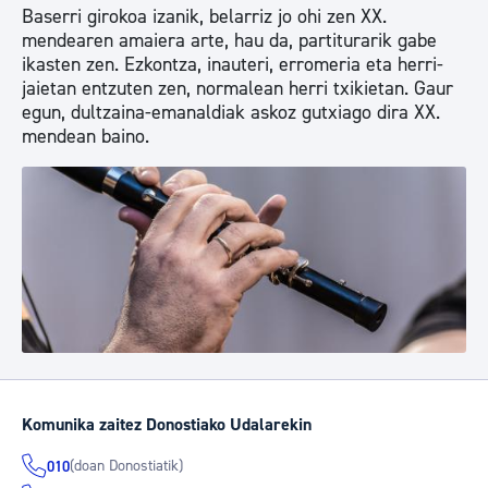
Baserri girokoa izanik, belarriz jo ohi zen XX.
mendearen amaiera arte, hau da, partiturarik gabe
ikasten zen. Ezkontza, inauteri, erromeria eta herri-
jaietan entzuten zen, normalean herri txikietan. Gaur
egun, dultzaina-emanaldiak askoz gutxiago dira XX.
mendean baino.
Komunika zaitez Donostiako Udalarekin
(doan Donostiatik)
010