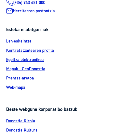
(+34) 943 481 000
Herritarren postontzia
Esteka erabilgarriak
Lan-eskaintza
Kontratatzailearen profila
Egoitza elektronikoa
Mapak - GeoDonostia
Prentsa-aretoa
Web-mapa
Beste webgune korporatibo batzuk
Donostia Kirola
Donostia Kultura