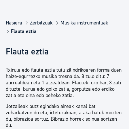
Hasiera
Zerbitzuak
Musika instrumentuak
Flauta eztia
Flauta eztia
Txirula edo flauta eztia tutu zilindrikoaren forma duen
haize-egurrezko musika tresna da. 8 zulo ditu: 7
aurrealdean eta 1 atzealdean. Flautek, oro har, 3 zati
dituzte: burua edo goiko zatia, gorputza edo erdiko
zatia eta oina edo beheko zatia.
Jotzaileak putz egindako aireak kanal bat
zeharkatzen du eta, irteterakoan, alaka batek mozten
du, bibrazioa sortuz. Bibrazio horrek soinua sortzen
du.