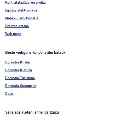
Kontratatzailearen profila
Egoitza elektronikoa
Mapak - GeoDonostia
Prentsa-aretoa
Web-mapa
Beste webgune korporatibo batzuk
Donostia Kirola
Donostia Kultura
Donostia Turismoa
Donostia Sustapena
Dbus
Sare sozialetan jarrai gaitzazu