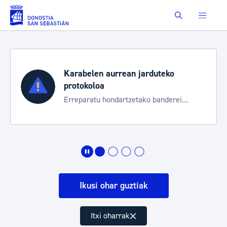
Eduki nagusira joan
Buscar
Karabelen aurrean jarduteko
protokoloa
Erreparatu hondartzetako banderei
egoeraren berri izateko
Ikusi ohar guztiak
Itxi oharrak