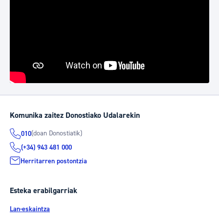
Komunika zaitez Donostiako Udalarekin
(doan Donostiatik)
010
(+34) 943 481 000
Herritarren postontzia
Esteka erabilgarriak
Lan-eskaintza