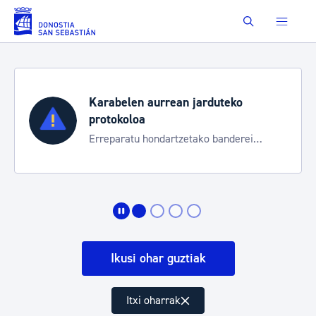
Eduki nagusira joan
Buscar
Karabelen aurrean jarduteko
protokoloa
Erreparatu hondartzetako banderei
egoeraren berri izateko
Ikusi ohar guztiak
Itxi oharrak