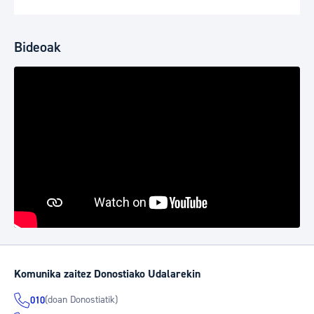
Bideoak
Komunika zaitez Donostiako Udalarekin
(doan Donostiatik)
010