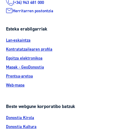
(+34) 943 481 000
Herritarren postontzia
Esteka erabilgarriak
Lan-eskaintza
Kontratatzailearen profila
Egoitza elektronikoa
Mapak - GeoDonostia
Prentsa-aretoa
Web-mapa
Beste webgune korporatibo batzuk
Donostia Kirola
Donostia Kultura