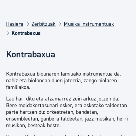
Hasiera
Zerbitzuak
Musika instrumentuak
Kontrabaxua
Kontrabaxua
Kontrabaxua biolinaren familiako instrumentua da,
nahiz eta biolonean duen jatorria, zango biolaren
familiakoa.
Lau hari ditu eta atzamarrez zein arkuz jotzen da.
Bere moldakortasunari esker, era askotako taldeetan
parte hartzen du: orkestretan, bandetan,
ensembleetan, ganbera taldeetan, jazz musikan, herri
musikan, besteak beste.