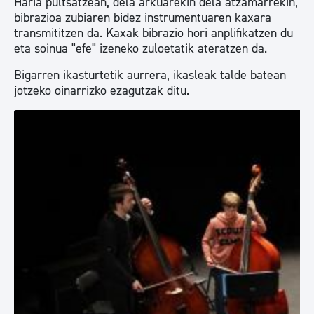
Haria pultsatzean, dela arkuarekin dela atzamarrekin,
bibrazioa zubiaren bidez instrumentuaren kaxara
transmititzen da. Kaxak bibrazio hori anplifikatzen du
eta soinua "efe" izeneko zuloetatik ateratzen da.
Bigarren ikasturtetik aurrera, ikasleak talde batean
jotzeko oinarrizko ezagutzak ditu.