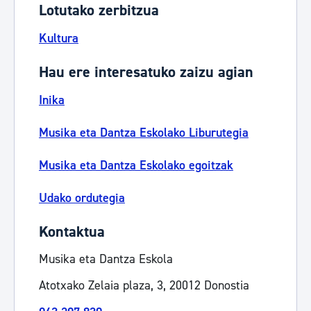
Lotutako zerbitzua
Kultura
Hau ere interesatuko zaizu agian
Inika
Musika eta Dantza Eskolako Liburutegia
Musika eta Dantza Eskolako egoitzak
Udako ordutegia
Kontaktua
Musika eta Dantza Eskola
Atotxako Zelaia plaza, 3, 20012 Donostia