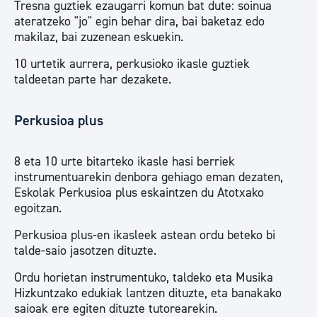
Tresna guztiek ezaugarri komun bat dute: soinua
ateratzeko "jo" egin behar dira, bai baketaz edo
makilaz, bai zuzenean eskuekin.
10 urtetik aurrera, perkusioko ikasle guztiek
taldeetan parte har dezakete.
Perkusioa plus
8 eta 10 urte bitarteko ikasle hasi berriek
instrumentuarekin denbora gehiago eman dezaten,
Eskolak Perkusioa plus eskaintzen du Atotxako
egoitzan.
Perkusioa plus-en ikasleek astean ordu beteko bi
talde-saio jasotzen dituzte.
Ordu horietan instrumentuko, taldeko eta Musika
Hizkuntzako edukiak lantzen dituzte, eta banakako
saioak ere egiten dituzte tutorearekin.