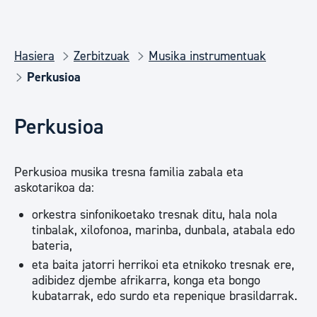
Hasiera
Zerbitzuak
Musika instrumentuak
Perkusioa
Perkusioa
Perkusioa musika tresna familia zabala eta
askotarikoa da:
orkestra sinfonikoetako tresnak ditu, hala nola
tinbalak, xilofonoa, marinba, dunbala, atabala edo
bateria,
eta baita jatorri herrikoi eta etnikoko tresnak ere,
adibidez djembe afrikarra, konga eta bongo
kubatarrak, edo surdo eta repenique brasildarrak.