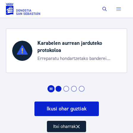
Eduki nagusira joan
Buscar
Aste Nagusia 2026
Trafiko mozketak eta garraio zerbitzu
bereziak
Ikusi ohar guztiak
Itxi oharrak