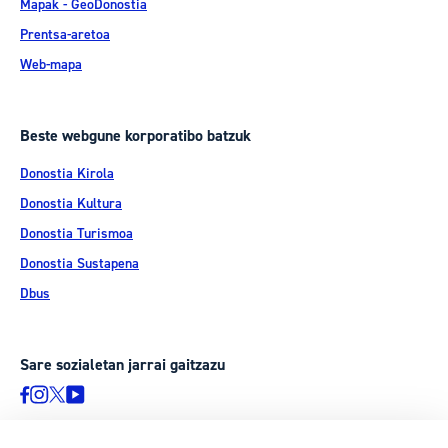
Mapak - GeoDonostia
Prentsa-aretoa
Web-mapa
Beste webgune korporatibo batzuk
Donostia Kirola
Donostia Kultura
Donostia Turismoa
Donostia Sustapena
Dbus
Sare sozialetan jarrai gaitzazu