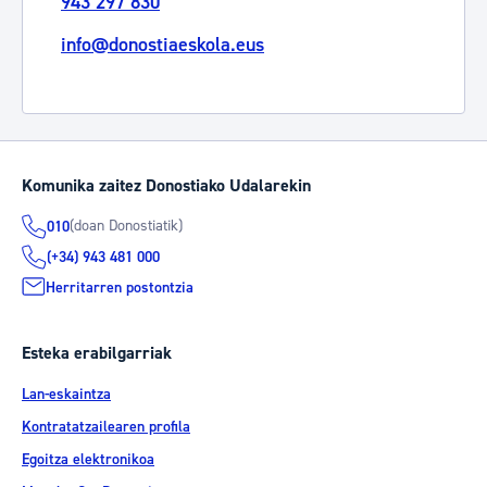
943 297 830
info@donostiaeskola.eus
Komunika zaitez Donostiako Udalarekin
(doan Donostiatik)
010
(+34) 943 481 000
Herritarren postontzia
Esteka erabilgarriak
Lan-eskaintza
Kontratatzailearen profila
Egoitza elektronikoa